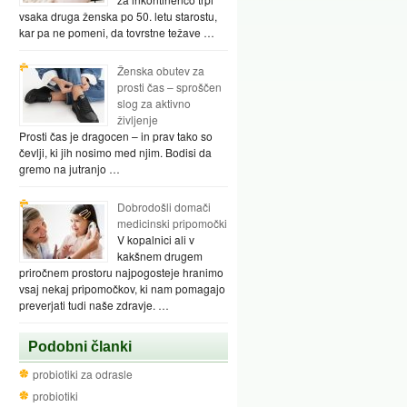
vsaka druga ženska po 50. letu starostu,
kar pa ne pomeni, da tovrstne težave …
Ženska obutev za
prosti čas – sproščen
slog za aktivno
življenje
Prosti čas je dragocen – in prav tako so
čevlji, ki jih nosimo med njim. Bodisi da
gremo na jutranjo …
Dobrodošli domači
medicinski pripomočki
V kopalnici ali v
kakšnem drugem
priročnem prostoru najpogosteje hranimo
vsaj nekaj pripomočkov, ki nam pomagajo
preverjati tudi naše zdravje. …
Podobni članki
probiotiki za odrasle
probiotiki