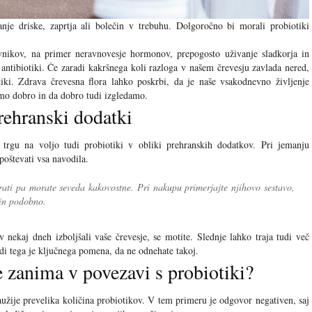
anje driske, zaprtja ali bolečin v trebuhu. Dolgoročno bi morali probiotiki
avnikov, na primer neravnovesje hormonov, prepogosto uživanje sladkorja in
 antibiotiki. Če zaradi kakršnega koli razloga v našem črevesju zavlada nered,
ki. Zdrava črevesna flora lahko poskrbi, da je naše vsakodnevno življenje
mo dobro in da dobro tudi izgledamo.
prehranski dodatki
trgu na voljo tudi probiotiki v obliki prehranskih dodatkov. Pri jemanju
poštevati vsa navodila.
brati pa morate seveda kakovostne. Pri nakupu primerjajte njihovo sestavo,
 in podobno.
v nekaj dneh izboljšali vaše črevesje, se motite. Slednje lahko traja tudi več
adi tega je ključnega pomena, da ne odnehate takoj.
e zanima v povezavi s probiotiki?
aužije prevelika količina probiotikov. V tem primeru je odgovor negativen, saj