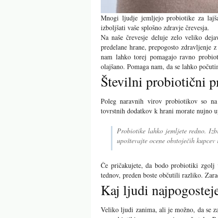
Mnogi ljudje jemljejo probiotike za lajš
izboljšati vaše splošno zdravje črevesja.
Na naše črevesje deluje zelo veliko dej
predelane hrane, prepogosto zdravljenje z
nam lahko torej pomagajo ravno probioti
olajšano. Pomaga nam, da se lahko počuti
Številni probiotični 
Poleg naravnih virov probiotikov so na 
tovrstnih dodatkov k hrani morate nujno u
Probiotike lahko jemljete redno. Iz
upoštevajte ocene obstoječih kupcev
Če pričakujete, da bodo probiotiki zgolj 
tednov, preden boste občutili razliko. Zar
Kaj ljudi najpogostej
Veliko ljudi zanima, ali je možno, da se z