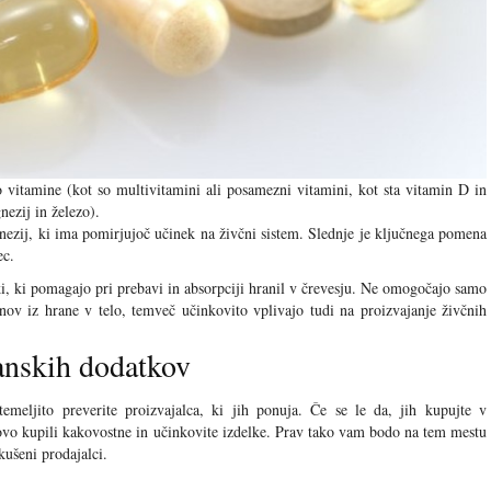
jo vitamine (kot so multivitamini ali posamezni vitamini, kot sta vitamin D in
nezij in železo).
gnezij, ki ima pomirjujoč učinek na živčni sistem. Slednje je ključnega pomena
ec.
, ki pomagajo pri prebavi in absorpciji hranil v črevesju. Ne omogočajo samo
nov iz hrane v telo, temveč učinkovito vplivajo tudi na proizvajanje živčnih
ranskih dodatkov
emeljito preverite proizvajalca, ki jih ponuja. Če se le da, jih kupujte v
otovo kupili kakovostne in učinkovite izdelke. Prav tako vam bodo na tem mestu
kušeni prodajalci.