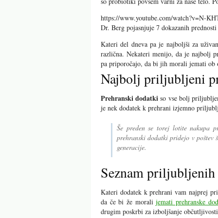
so probiotiki povsem varni za naše telo. P
https://www.youtube.com/watch?v=
Dr. Berg pojasnjuje 7 dokazanih prednosti 
Kateri del dneva pa je najboljši za uživ
različna. Nekateri menijo, da je najbolj 
pa priporočajo, da bi jih morali jemati ob
Najbolj priljubljeni 
Prehranski dodatki
so vse bolj priljublj
je nek dodatek k prehrani izjemno priljubl
Še preden se torej lotite nakupa pr
prehranski dodatki pridejo v poštev 
generacije.
Seznam priljubljenih
Kateri dodatek k prehrani vam najprej pr
da če bi že morali
jemati prehranske dod
drugim poskrbi za izboljšanje občutljivosti