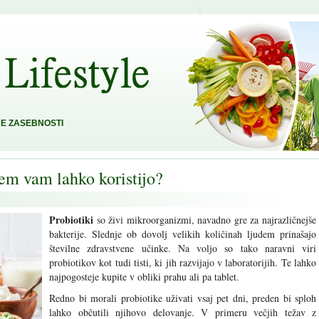
E ZASEBNOSTI
čem vam lahko koristijo?
Probiotiki
so živi mikroorganizmi, navadno gre za najrazličnejše
bakterije. Slednje ob dovolj velikih količinah ljudem prinašajo
številne zdravstvene učinke. Na voljo so tako naravni viri
probiotikov kot tudi tisti, ki jih razvijajo v laboratorijih. Te lahko
najpogosteje kupite v obliki prahu ali pa tablet.
Redno bi morali probiotike uživati vsaj pet dni, preden bi sploh
lahko občutili njihovo delovanje. V primeru večjih težav z