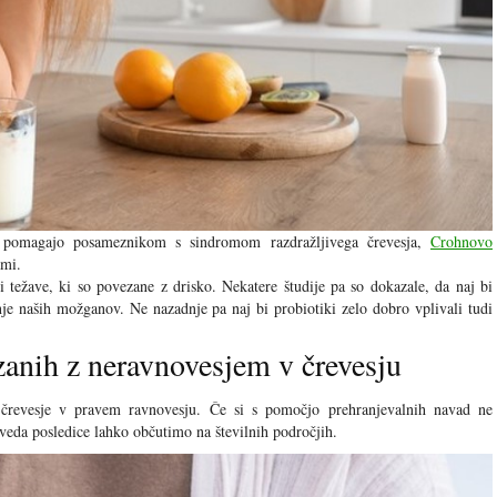
o pomagajo posameznikom s sindromom razdražljivega črevesja,
Crohnovo
ami.
 težave, ki so povezane z drisko. Nekatere študije pa so dokazale, da naj bi
nje naših možganov. Ne nazadnje pa naj bi probiotiki zelo dobro vplivali tudi
zanih z neravnovesjem v črevesju
 črevesje v pravem ravnovesju. Če si s pomočjo prehranjevalnih navad ne
veda posledice lahko občutimo na številnih področjih.