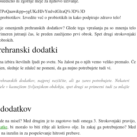
osledično ni zgornje meje za njihovo uživanje.
N-KHTPoQaaw&pp=ygUKcHJvYmlvdGlraQ%3D%3D
probiotikov. Izvedite več o probiotikih in kako podpirajo zdravo telo!
anje omenjenih prehranskih dodatkov? Glede tega vprašanja pa so mnenja telo
primeren jutranji čas, še preden zaužijemo prvi obrok. Spet drugi strokovnjaki
 obrokih.
prehranski dodatki
ena izbira številnih ljudi po svetu. Na žalost pa o njih vemo veliko premalo. Če
jen, slednje še zdaleč ne pomeni, da ga nujno potrebujete tudi vi.
ehranskih dodatkov, najprej raziščite, ali ga zares potrebujete. Nekateri
šele v kasnejšem življenjskem obdobju, spet drugi so primerni tudi za mlajše
 dodatkov
ide na misel? Med drugim je to zagotovo tudi omega 3. Strokovnjaki pravijo,
atke
, bi moralo to biti ribje ali krilovo olje. In zakaj ga potrebujemo? Med
 na inzulin in za pospeševanje hitrosti prebave.