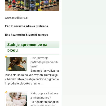
www.mediterra.si
Eko in naravna zdrava prehrana
Eko kozmetika & izdelki za nego
Zadnje spremembe na
blogu
Razumevanje
poškodb pri barvanih
laseh
Barvanje las vpliva na
lasno strukturo na več ravneh. Kemikalije
v barvah lahko oslabijo naravne pigmente
in prodrejo globoko v lasno …
Kako odpraviti težave
z inkontinenco?
Po nekaterih podatkih
za inkontinenco trpi