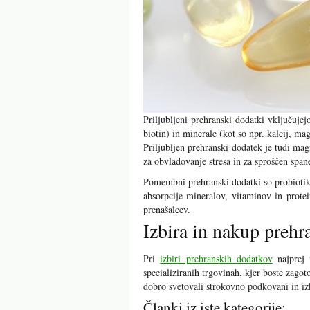
Priljubljeni prehranski dodatki vključuje
biotin) in minerale (kot so npr. kalcij, mag
Priljubljen prehranski dodatek je tudi ma
za obvladovanje stresa in za sproščen span
Pomembni prehranski dodatki so probiotiki
absorpcije mineralov, vitaminov in protei
prenašalcev.
Izbira in nakup preh
Pri
izbiri prehranskih dodatkov
najprej t
specializiranih trgovinah, kjer boste zag
dobro svetovali strokovno podkovani in iz
Članki iz iste kategorije: