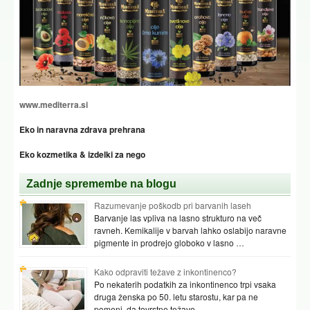
www.mediterra.si
Eko in naravna zdrava prehrana
Eko kozmetika & izdelki za nego
Zadnje spremembe na blogu
Razumevanje poškodb pri barvanih laseh
Barvanje las vpliva na lasno strukturo na več
ravneh. Kemikalije v barvah lahko oslabijo naravne
pigmente in prodrejo globoko v lasno …
Kako odpraviti težave z inkontinenco?
Po nekaterih podatkih za inkontinenco trpi vsaka
druga ženska po 50. letu starostu, kar pa ne
pomeni, da tovrstne težave …