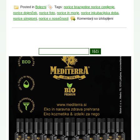
Posted in
Bolezni
Tags:
norice brazgotine norice cepljenje
,
norice dojenček
,
norice foto
,
norice in morje
,
norice inkubacijska doba
,
za
norice simptomi
,
norice v nosečnosti
Komentarji so izklopljeni
Norice