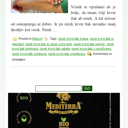
Včasih se vprašamo ali je
bolje, da imam višji krvni
tlak ali nizek. A žal ničesar
od omenjenega ni dobro. Je pa nizek krvni tlak navadno manj
škodljiv kot visok. Nizek …
Posted in
Bolezni
Tags:
nizek krvni tlak hrana
,
nizek krvni tlak in
glavobol
,
nizek krvni tlak in visok srčni utrip
,
nizek krvni tlak pomoč
,
nizek
krvni tlak prehrana
,
nizek krvni tlak tabela
,
nizek krvni tlak v nosečnosti
,
nizek krvni tlak vrednosti
,
nizek krvni tlak vrtoglavica
Komentarji so
za
izklopljeni
Nizek
krvni
tlak