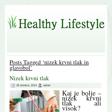
Posts Tagged ‘nizek krvni tlak in
glavobol’
Nizek krvni tlak
28 oktobra, 2014
admin
Kaj je bolje –
nizek krvni
tlak ali
visok?