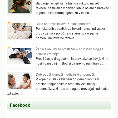
Barvanje las vpliva na lasno strukturo na več
ravneh. Kemikalije v barvah lahko oslabijo naravne
pigmente in prodrejo globoko v lasno …
Kako odpraviti težave z inkontinenco?
Po nekaterih podatkih za inkontinenco trpi vsaka
druga ženska po 50. letu starostu, kar pa ne
pomeni, da tovrstne težave …
Ženska obutev za prosti čas – sproščen slog za
aktivno življenje
Prosti čas je dragocen – in prav tako so čevlji, ki jih
nosimo med njim. Bodisi da gremo na jutranjo …
Dobrodošli domači medicinski pripomočki
V kopalnici ali v kakšnem drugem priročnem
prostoru najpogosteje hranimo vsaj nekaj
pripomočkov, ki nam pomagajo preverjati tudi naše
zdravje. …
Facebook