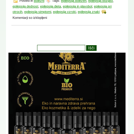
Posted in
Bolezni
Tags:
epilepsija bolezen
,
epilepsija božjast
,
epilepsija dednost
,
epilepsija dieta
,
epilepsija in glavobol
,
epilepsija pri
otrocih
,
epilepsija simptomi
,
epilepsija vzroki
,
epilepsija znaki
za
Komentarji so izklopljeni
Epilepsija