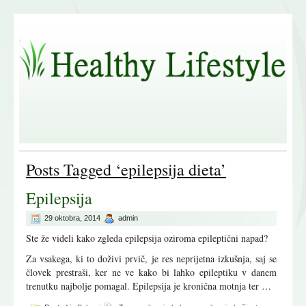
Posts Tagged ‘epilepsija dieta’
Epilepsija
29 oktobra, 2014
admin
Ste že videli kako zgleda epilepsija oziroma epileptični napad?
Za vsakega, ki to doživi prvič, je res neprijetna izkušnja, saj se
človek prestraši, ker ne ve kako bi lahko epileptiku v danem
trenutku najbolje pomagal. Epilepsija je kronična motnja ter …