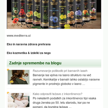
www.mediterra.si
Eko in naravna zdrava prehrana
Eko kozmetika & izdelki za nego
Zadnje spremembe na blogu
Razumevanje poškodb pri barvanih laseh
Barvanje las vpliva na lasno strukturo na več
ravneh. Kemikalije v barvah lahko oslabijo naravne
pigmente in prodrejo globoko v lasno …
Kako odpraviti težave z inkontinenco?
Po nekaterih podatkih za inkontinenco trpi vsaka
druga ženska po 50. letu starostu, kar pa ne
pomeni, da tovrstne težave …