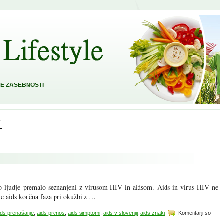
E ZASEBNOSTI
’
so ljudje premalo seznanjeni z virusom HIV in aidsom. Aids in virus HIV ne
je aids končna faza pri okužbi z …
ids prenašanje
,
aids prenos
,
aids simptomi
,
aids v sloveniji
,
aids znaki
Komentarji so