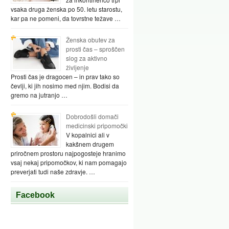
vsaka druga ženska po 50. letu starostu,
kar pa ne pomeni, da tovrstne težave …
Ženska obutev za
prosti čas – sproščen
slog za aktivno
življenje
Prosti čas je dragocen – in prav tako so
čevlji, ki jih nosimo med njim. Bodisi da
gremo na jutranjo …
Dobrodošli domači
medicinski pripomočki
V kopalnici ali v
kakšnem drugem
priročnem prostoru najpogosteje hranimo
vsaj nekaj pripomočkov, ki nam pomagajo
preverjati tudi naše zdravje. …
Facebook