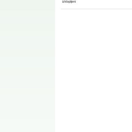
za
izklopljeni
AIDS