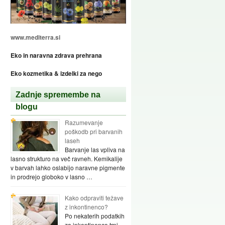
www.mediterra.si
Eko in naravna zdrava prehrana
Eko kozmetika & izdelki za nego
Zadnje spremembe na
blogu
Razumevanje
poškodb pri barvanih
laseh
Barvanje las vpliva na
lasno strukturo na več ravneh. Kemikalije
v barvah lahko oslabijo naravne pigmente
in prodrejo globoko v lasno …
Kako odpraviti težave
z inkontinenco?
Po nekaterih podatkih
za inkontinenco trpi