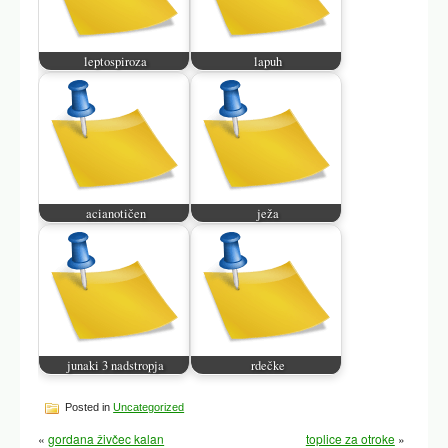
leptospiroza
lapuh
acianotičen
ježa
junaki 3 nadstropja
rdečke
Posted in
Uncategorized
«
gordana živčec kalan
toplice za otroke
»