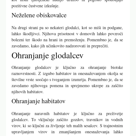
pozitivne čustvene izkušnje.
Neželene obiskovalce
Na drugi strani pa so nekateri glodalci, kot so miši in podgane,
lahko škodljivci. Njihova prisotnost v domovih lahko povzroči
bolezni ter škodo na hrani in premoženju. Pomembno je, da se
zavedamo, kako jih učinkovito nadzorovati in preprečiti.
Ohranjanje glodalcev
Ohranjanje glodalcev je ključno za ohranjanje biotske
raznovrstnosti. Z izgubo habitatov in onesnaževanjem okolja se
številne vrste soočajo s tveganjem izumrtja. Pomembno je, da se
zavedamo njihovega pomena in sprejmemo ukrepe za zaščito
njihovih habitatov.
Ohranjanje habitatov
Ohranjanje naravnih habitatov je ključno za preživetje
glodalcev. To vključuje zaščito gozdov, travnikov in vodnih
virov, ki so ključni za življenje teh malih sesalcev. S trajnostnim
upravljanjem virov in zmanjšanjem onesnaževanja lahko