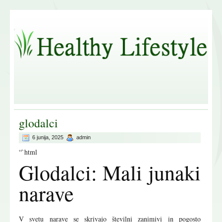
glodalci
6 junija, 2025
admin
“`html
Glodalci: Mali junaki
narave
V svetu narave se skrivajo številni zanimivi in pogosto