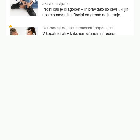
aktivno življenje
Prosti čas je dragocen – in prav tako so čevlji, ki jih
nosimo med njim. Bodisi da gremo na jutranjo …
Dobrodošli domači medicinski pripomočki
V kopalnici ali v kakšnem drugem priročnem
prostoru najpogosteje hranimo vsaj nekaj
pripomočkov, ki nam pomagajo preverjati tudi naše
zdravje. …
Podobni članki
kača
lisaj
leptospiroza
lapuh
acianotičen
ježa
junaki 3 nadstropja
Facebook