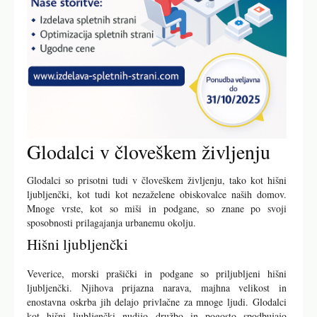
Glodalci v človeškem življenju
Glodalci so prisotni tudi v človeškem življenju, tako kot hišni
ljubljenčki, kot tudi kot nezaželene obiskovalce naših domov.
Mnoge vrste, kot so miši in podgane, so znane po svoji
sposobnosti prilagajanja urbanemu okolju.
Hišni ljubljenčki
Veverice, morski prašički in podgane so priljubljeni hišni
ljubljenčki. Njihova prijazna narava, majhna velikost in
enostavna oskrba jih delajo privlačne za mnoge ljudi. Glodalci
kot hišni ljubljenčki nudijo družbo in pogosto spodbujajo