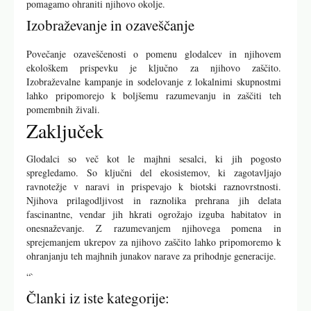
pomagamo ohraniti njihovo okolje.
Izobraževanje in ozaveščanje
Povečanje ozaveščenosti o pomenu glodalcev in njihovem
ekološkem prispevku je ključno za njihovo zaščito.
Izobraževalne kampanje in sodelovanje z lokalnimi skupnostmi
lahko pripomorejo k boljšemu razumevanju in zaščiti teh
pomembnih živali.
Zaključek
Glodalci so več kot le majhni sesalci, ki jih pogosto
spregledamo. So ključni del ekosistemov, ki zagotavljajo
ravnotežje v naravi in prispevajo k biotski raznovrstnosti.
Njihova prilagodljivost in raznolika prehrana jih delata
fascinantne, vendar jih hkrati ogrožajo izguba habitatov in
onesnaževanje. Z razumevanjem njihovega pomena in
sprejemanjem ukrepov za njihovo zaščito lahko pripomoremo k
ohranjanju teh majhnih junakov narave za prihodnje generacije.
“`
Članki iz iste kategorije: