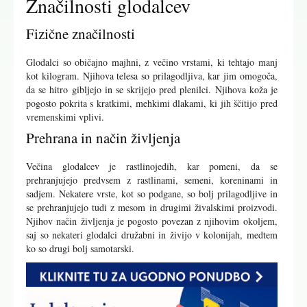
Značilnosti glodalcev
Fizične značilnosti
Glodalci so običajno majhni, z večino vrstami, ki tehtajo manj
kot kilogram. Njihova telesa so prilagodljiva, kar jim omogoča,
da se hitro gibljejo in se skrijejo pred plenilci. Njihova koža je
pogosto pokrita s kratkimi, mehkimi dlakami, ki jih ščitijo pred
vremenskimi vplivi.
Prehrana in način življenja
Večina glodalcev je rastlinojedih, kar pomeni, da se
prehranjujejo predvsem z rastlinami, semeni, koreninami in
sadjem. Nekatere vrste, kot so podgane, so bolj prilagodljive in
se prehranjujejo tudi z mesom in drugimi živalskimi proizvodi.
Njihov način življenja je pogosto povezan z njihovim okoljem,
saj so nekateri glodalci družabni in živijo v kolonijah, medtem
ko so drugi bolj samotarski.