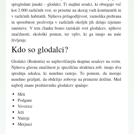
spregledani junaki – glodalci. Ti majhni sesalci, ki obsegajo več
kot 2.000 različnih vrst, so prisotni na skoraj vseh kontinentih in
v različnih habitatih. Njihova prilagodljivost, raznolika prehrana
in sposobnost preživetja v različnih okoljih jih delajo izjemno
zanimive. V tem članku bomo raziskali svet glodalcev, njihove
značilnosti, ekološki pomen, ter vpliv, ki ga imajo na naše
življenje.
Kdo so glodalci?
Glodalci (Rodentia) so najštevilčnejša skupina sesalcev na svetu.
Njihova glavna značilnost je specifična struktura zob: imajo dva
sprednja sekalca, ki nenehno rastejo. To pomeni, da morajo
nenehno grizljati, da obdržijo zobovje na primerni dolžini. Med
najbolj znane predstavnike glodalcev spadajo:
Miši
Podgane
Veverice
Ježi
Nutrije
Merjasci