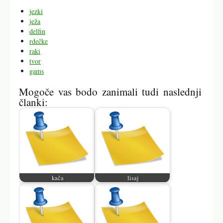
jezki
ježa
delfin
rdečke
raki
tvor
gams
Mogoče vas bodo zanimali tudi naslednji
članki:
kača
lisaj