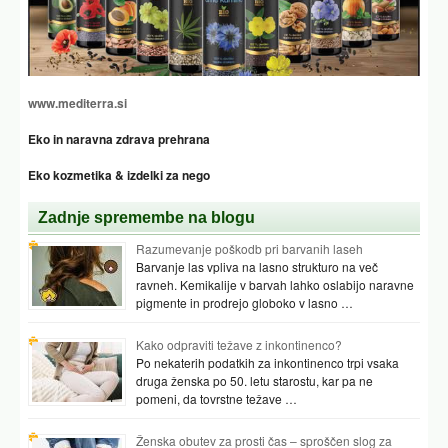
www.mediterra.si
Eko in naravna zdrava prehrana
Eko kozmetika & izdelki za nego
Zadnje spremembe na blogu
Razumevanje poškodb pri barvanih laseh
Barvanje las vpliva na lasno strukturo na več
ravneh. Kemikalije v barvah lahko oslabijo naravne
pigmente in prodrejo globoko v lasno …
Kako odpraviti težave z inkontinenco?
Po nekaterih podatkih za inkontinenco trpi vsaka
druga ženska po 50. letu starostu, kar pa ne
pomeni, da tovrstne težave …
Ženska obutev za prosti čas – sproščen slog za