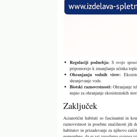
Regulaciji podnebja:
S svojo sposobn
pripomorejo k zmanjšanju učinka tople
Ohranjanju vodnih virov:
Ekosiste
shranjevanje vode.
Biotski raznovrstnosti:
Ohranjanje teh
nujno za ohranjanje ekosistemskih stori
Zaključek
Acianotični habitati so fascinantni in k
raznovrstnost in posebne značilnosti jih
habitatov in prizadevanje za njihovo zašč
pomembno, da se vsi zavedamo svojega vpl