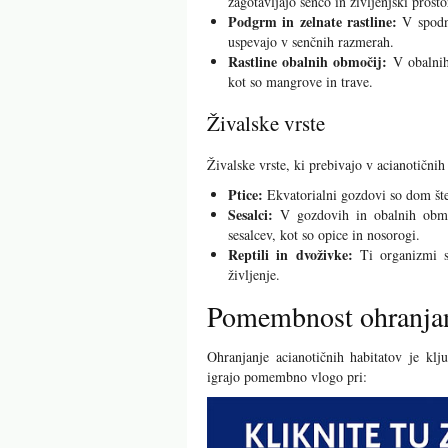
zagotavljajo senco in življenjski prostor
Podgrm in zelnate rastline:
V spodnj
uspevajo v senčnih razmerah.
Rastline obalnih območij:
V obalnih 
kot so mangrove in trave.
Živalske vrste
Živalske vrste, ki prebivajo v acianotičnih
Ptice:
Ekvatorialni gozdovi so dom štev
Sesalci:
V gozdovih in obalnih območ
sesalcev, kot so opice in nosorogi.
Reptili in dvoživke:
Ti organizmi so
življenje.
Pomembnost ohranjanj
Ohranjanje acianotičnih habitatov je klju
igrajo pomembno vlogo pri: