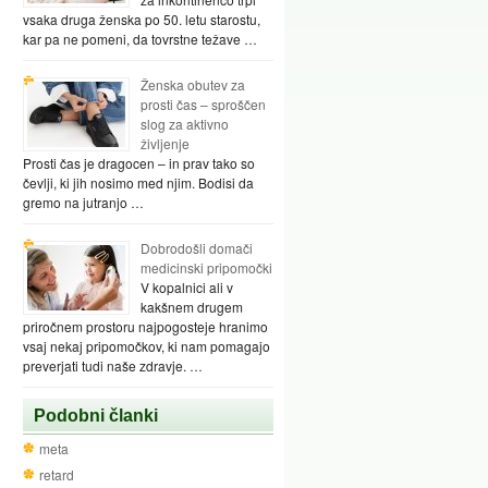
vsaka druga ženska po 50. letu starostu,
kar pa ne pomeni, da tovrstne težave …
Ženska obutev za
prosti čas – sproščen
slog za aktivno
življenje
Prosti čas je dragocen – in prav tako so
čevlji, ki jih nosimo med njim. Bodisi da
gremo na jutranjo …
Dobrodošli domači
medicinski pripomočki
V kopalnici ali v
kakšnem drugem
priročnem prostoru najpogosteje hranimo
vsaj nekaj pripomočkov, ki nam pomagajo
preverjati tudi naše zdravje. …
Podobni članki
meta
retard