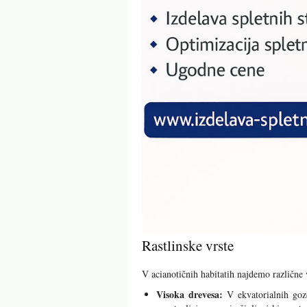
Rastlinske vrste
V acianotičnih habitatih najdemo različne v
Visoka drevesa:
V ekvatorialnih gozd