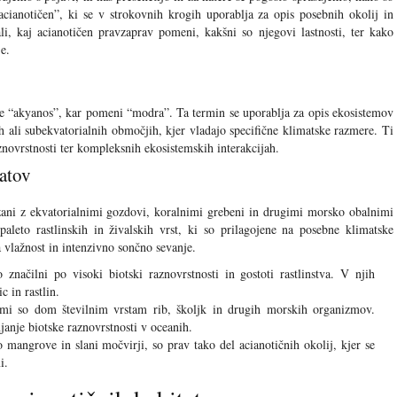
acianotičen”, ki se v strokovnih krogih uporablja za opis posebnih okolij in
, kaj acianotičen pravzaprav pomeni, kakšni so njegovi lastnosti, ter kako
e.
de “akyanos”, kar pomeni “modra”. Ta termin se uporablja za opis ekosistemov
nih ali subekvatorialnih območjih, kjer vladajo specifične klimatske razmere. Ti
aznovrstnosti ter kompleksnih ekosistemskih interakcijah.
tatov
ezani z ekvatorialnimi gozdovi, koralnimi grebeni in drugimi morsko obalnimi
leto rastlinskih in živalskih vrst, ki so prilagojene na posebne klimatske
 vlažnost in intenzivno sončno sevanje.
značilni po visoki biotski raznovrstnosti in gostoti rastlinstva. V njih
 in rastlin.
mi so dom številnim vrstam rib, školjk in drugih morskih organizmov.
anje biotske raznovrstnosti v oceanih.
o mangrove in slani močvirji, so prav tako del acianotičnih okolij, kjer se
i.