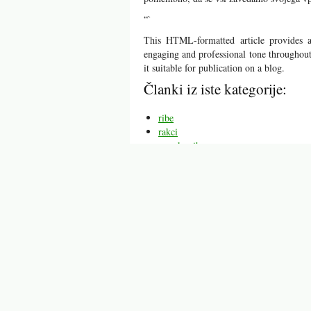
“`
This HTML-formatted article provides 
engaging and professional tone throughout.
it suitable for publication on a blog.
Članki iz iste kategorije:
ribe
rakci
morske ribe
rdečke
pod skalo
glodalci
naravni
Mogoče vas bodo zanimali tu