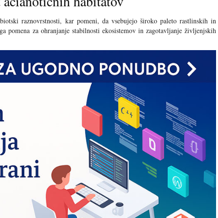
 acianotičnih habitatov
biotski raznovrstnosti, kar pomeni, da vsebujejo široko paleto rastlinskih in
ega pomena za ohranjanje stabilnosti ekosistemov in zagotavljanje življenjskih