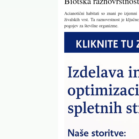
Biotska raznovrstnost
Acianotični habitati so znani po izjemni 
živalskih vrst. Ta raznovrstnost je ključn
pogojev za številne organizme.