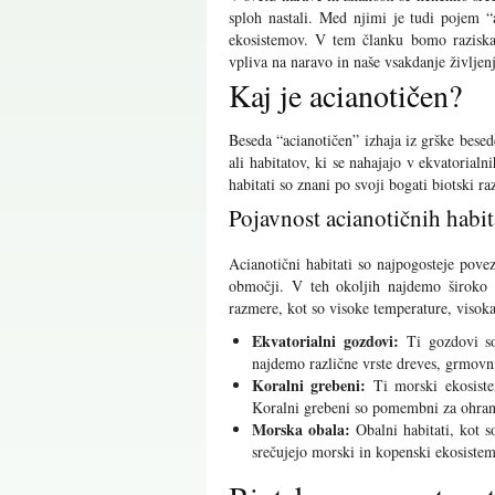
sploh nastali. Med njimi je tudi pojem “
ekosistemov. V tem članku bomo raziskali
vpliva na naravo in naše vsakdanje življenj
Kaj je acianotičen?
Beseda “acianotičen” izhaja iz grške bese
ali habitatov, ki se nahajajo v ekvatorial
habitati so znani po svoji bogati biotski r
Pojavnost acianotičnih habi
Acianotični habitati so najpogosteje pov
območji. V teh okoljih najdemo široko pa
razmere, kot so visoke temperature, visoka
Ekvatorialni gozdovi:
Ti gozdovi so 
najdemo različne vrste dreves, grmovnic
Koralni grebeni:
Ti morski ekosiste
Koralni grebeni so pomembni za ohranj
Morska obala:
Obalni habitati, kot s
srečujejo morski in kopenski ekosistem