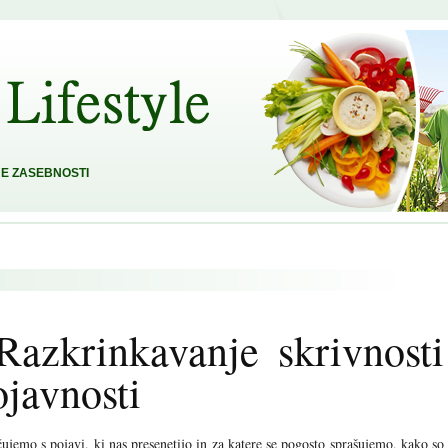
E ZASEBNOSTI
Razkrinkavanje skrivnosti
ojavnosti
ujemo s pojavi, ki nas presenetijo in za katere se pogosto sprašujemo, kako so