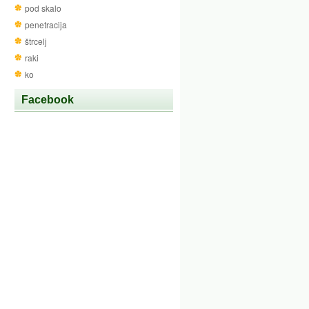
pod skalo
penetracija
štrcelj
raki
ko
Facebook