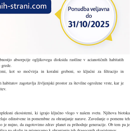
ostjo absorpcije ogljikovega dioksida rastline v acianotičnih habitatih
 grede.
mi, kot so močvirja in koralni grebeni, so ključni za filtracijo in
 habitatov zagotavlja življenjski prostor za številne ogrožene vrste, kar je
tev.
ompleksni ekosistemi, ki igrajo ključno vlogo v našem svetu. Njihova biotska
 delajo edinstvene in pomembne za ohranjanje narave. Zavedanje o pomenu teh
ito je nujno, da zagotovimo zdrav planet za prihodnje generacije. Ob tem pa je
iva na okolje in prispevamo k ohranjanju teh dragocenih ekosistemov.