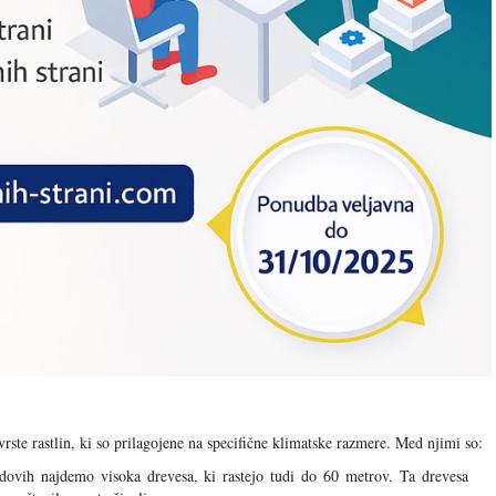
rste rastlin, ki so prilagojene na specifične klimatske razmere. Med njimi so:
ovih najdemo visoka drevesa, ki rastejo tudi do 60 metrov. Ta drevesa