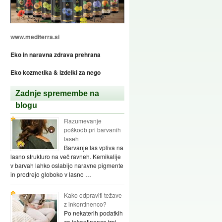
www.mediterra.si
Eko in naravna zdrava prehrana
Eko kozmetika & izdelki za nego
Zadnje spremembe na
blogu
Razumevanje
poškodb pri barvanih
laseh
Barvanje las vpliva na
lasno strukturo na več ravneh. Kemikalije
v barvah lahko oslabijo naravne pigmente
in prodrejo globoko v lasno …
Kako odpraviti težave
z inkontinenco?
Po nekaterih podatkih
za inkontinenco trpi