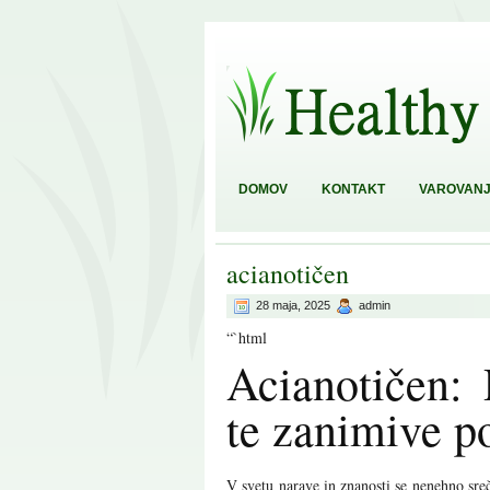
DOMOV
KONTAKT
VAROVANJ
acianotičen
28 maja, 2025
admin
“`html
Acianotičen: 
te zanimive p
V svetu narave in znanosti se nenehno sreč