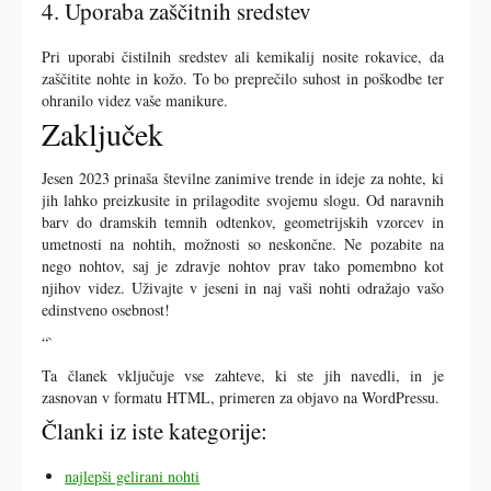
4. Uporaba zaščitnih sredstev
Pri uporabi čistilnih sredstev ali kemikalij nosite rokavice, da
zaščitite nohte in kožo. To bo preprečilo suhost in poškodbe ter
ohranilo videz vaše manikure.
Zaključek
Jesen 2023 prinaša številne zanimive trende in ideje za nohte, ki
jih lahko preizkusite in prilagodite svojemu slogu. Od naravnih
barv do dramskih temnih odtenkov, geometrijskih vzorcev in
umetnosti na nohtih, možnosti so neskončne. Ne pozabite na
nego nohtov, saj je zdravje nohtov prav tako pomembno kot
njihov videz. Uživajte v jeseni in naj vaši nohti odražajo vašo
edinstveno osebnost!
“`
Ta članek vključuje vse zahteve, ki ste jih navedli, in je
zasnovan v formatu HTML, primeren za objavo na WordPressu.
Članki iz iste kategorije:
najlepši gelirani nohti