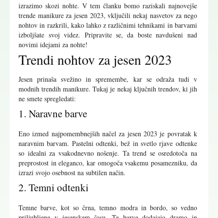
izrazimo skozi nohte. V tem članku bomo raziskali najnovejše
trende manikure za jesen 2023, vključili nekaj nasvetov za nego
nohtov in razkrili, kako lahko z različnimi tehnikami in barvami
izboljšate svoj videz. Pripravite se, da boste navdušeni nad
novimi idejami za nohte!
Trendi nohtov za jesen 2023
Jesen prinaša svežino in spremembe, kar se odraža tudi v
modnih trendih manikure. Tukaj je nekaj ključnih trendov, ki jih
ne smete spregledati:
1. Naravne barve
Eno izmed najpomembnejših načel za jesen 2023 je povratak k
naravnim barvam. Pastelni odtenki, bež in svetlo rjave odtenke
so idealni za vsakodnevno nošenje. Ta trend se osredotoča na
preprostost in eleganco, kar omogoča vsakemu posamezniku, da
izrazi svojo osebnost na subtilen način.
2. Temni odtenki
Temne barve, kot so črna, temno modra in bordo, so vedno
priljubljene v jesenskem času. Te barve dodajajo dramo in