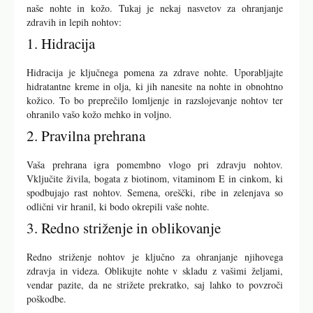
naše nohte in kožo. Tukaj je nekaj nasvetov za ohranjanje
zdravih in lepih nohtov:
1. Hidracija
Hidracija je ključnega pomena za zdrave nohte. Uporabljajte
hidratantne kreme in olja, ki jih nanesite na nohte in obnohtno
kožico. To bo preprečilo lomljenje in razslojevanje nohtov ter
ohranilo vašo kožo mehko in voljno.
2. Pravilna prehrana
Vaša prehrana igra pomembno vlogo pri zdravju nohtov.
Vključite živila, bogata z biotinom, vitaminom E in cinkom, ki
spodbujajo rast nohtov. Semena, oreščki, ribe in zelenjava so
odlični vir hranil, ki bodo okrepili vaše nohte.
3. Redno striženje in oblikovanje
Redno striženje nohtov je ključno za ohranjanje njihovega
zdravja in videza. Oblikujte nohte v skladu z vašimi željami,
vendar pazite, da ne strižete prekratko, saj lahko to povzroči
poškodbe.