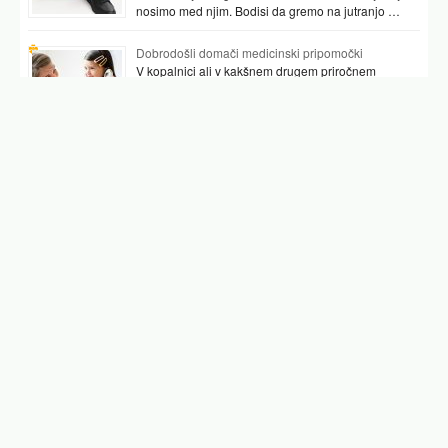
nosimo med njim. Bodisi da gremo na jutranjo …
Dobrodošli domači medicinski pripomočki
V kopalnici ali v kakšnem drugem priročnem
prostoru najpogosteje hranimo vsaj nekaj
pripomočkov, ki nam pomagajo preverjati tudi naše
zdravje. …
Podobni članki
najlepši gelirani nohti
nohti gelish
gel nohti
gel za nohte
geliranje nohtov
vse za nohte
oblike nohtov
Facebook