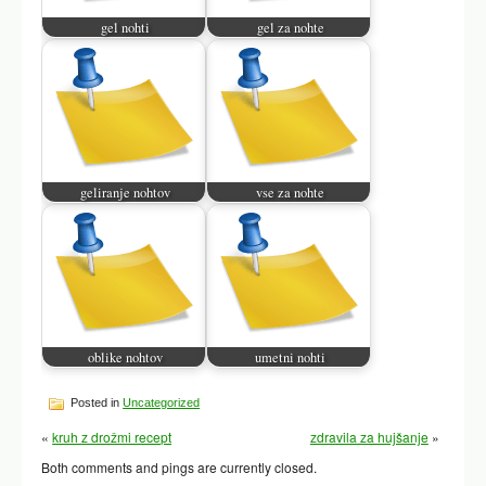
gel nohti
gel za nohte
geliranje nohtov
vse za nohte
oblike nohtov
umetni nohti
Posted in
Uncategorized
«
kruh z drožmi recept
zdravila za hujšanje
»
Both comments and pings are currently closed.