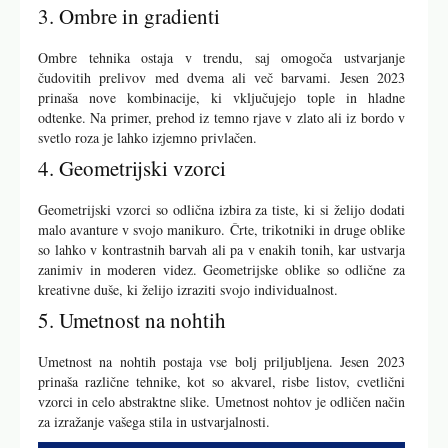
3. Ombre in gradienti
Ombre tehnika ostaja v trendu, saj omogoča ustvarjanje
čudovitih prelivov med dvema ali več barvami. Jesen 2023
prinaša nove kombinacije, ki vključujejo tople in hladne
odtenke. Na primer, prehod iz temno rjave v zlato ali iz bordo v
svetlo roza je lahko izjemno privlačen.
4. Geometrijski vzorci
Geometrijski vzorci so odlična izbira za tiste, ki si želijo dodati
malo avanture v svojo manikuro. Črte, trikotniki in druge oblike
so lahko v kontrastnih barvah ali pa v enakih tonih, kar ustvarja
zanimiv in moderen videz. Geometrijske oblike so odlične za
kreativne duše, ki želijo izraziti svojo individualnost.
5. Umetnost na nohtih
Umetnost na nohtih postaja vse bolj priljubljena. Jesen 2023
prinaša različne tehnike, kot so akvarel, risbe listov, cvetlični
vzorci in celo abstraktne slike. Umetnost nohtov je odličen način
za izražanje vašega stila in ustvarjalnosti.