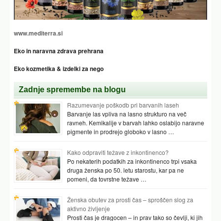
www.mediterra.si
Eko in naravna zdrava prehrana
Eko kozmetika & izdelki za nego
Zadnje spremembe na blogu
Razumevanje poškodb pri barvanih laseh
Barvanje las vpliva na lasno strukturo na več
ravneh. Kemikalije v barvah lahko oslabijo naravne
pigmente in prodrejo globoko v lasno …
Kako odpraviti težave z inkontinenco?
Po nekaterih podatkih za inkontinenco trpi vsaka
druga ženska po 50. letu starostu, kar pa ne
pomeni, da tovrstne težave …
Ženska obutev za prosti čas – sproščen slog za
aktivno življenje
Prosti čas je dragocen – in prav tako so čevlji, ki jih