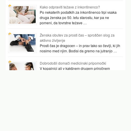
Kako odpraviti težave z inkontinenco?
Po nekaterih podatkih za inkontinenco trpi vsaka
druga ženska po 50. letu starostu, kar pa ne
pomeni, da tovrstne težave …
Ženska obutev za prosti čas – sproščen slog za
aktivno življenje
Prosti čas je dragocen – in prav tako so čevlji, ki jih
nosimo med njim. Bodisi da gremo na jutranjo …
Dobrodošli domači medicinski pripomočki
V kopalnici ali v kakšnem drugem priročnem
prostoru najpogosteje hranimo vsaj nekaj
pripomočkov, ki nam pomagajo preverjati tudi naše
zdravje. …
Podobni članki
javno mnenje
punce
pasovec slike
počutje danes