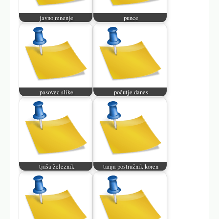
javno mnenje
punce
pasovec slike
počutje danes
tjaša železnik
tanja postružnik koren