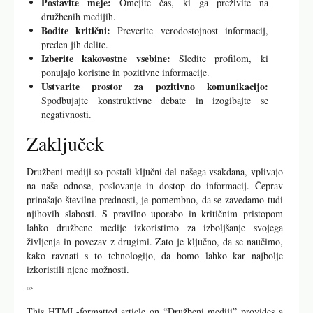
Postavite meje:
Omejite čas, ki ga preživite na
družbenih medijih.
Bodite kritični:
Preverite verodostojnost informacij,
preden jih delite.
Izberite kakovostne vsebine:
Sledite profilom, ki
ponujajo koristne in pozitivne informacije.
Ustvarite prostor za pozitivno komunikacijo:
Spodbujajte konstruktivne debate in izogibajte se
negativnosti.
Zaključek
Družbeni mediji so postali ključni del našega vsakdana, vplivajo
na naše odnose, poslovanje in dostop do informacij. Čeprav
prinašajo številne prednosti, je pomembno, da se zavedamo tudi
njihovih slabosti. S pravilno uporabo in kritičnim pristopom
lahko družbene medije izkoristimo za izboljšanje svojega
življenja in povezav z drugimi. Zato je ključno, da se naučimo,
kako ravnati s to tehnologijo, da bomo lahko kar najbolje
izkoristili njene možnosti.
“`
This HTML-formatted article on “Družbeni mediji” provides a