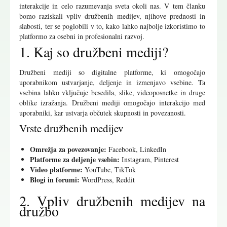
interakcije in celo razumevanja sveta okoli nas. V tem članku
bomo raziskali vpliv družbenih medijev, njihove prednosti in
slabosti, ter se poglobili v to, kako lahko najbolje izkoristimo to
platformo za osebni in profesionalni razvoj.
1. Kaj so družbeni mediji?
Družbeni mediji so digitalne platforme, ki omogočajo
uporabnikom ustvarjanje, deljenje in izmenjavo vsebine. Ta
vsebina lahko vključuje besedila, slike, videoposnetke in druge
oblike izražanja. Družbeni mediji omogočajo interakcijo med
uporabniki, kar ustvarja občutek skupnosti in povezanosti.
Vrste družbenih medijev
Omrežja za povezovanje:
Facebook, LinkedIn
Platforme za deljenje vsebin:
Instagram, Pinterest
Video platforme:
YouTube, TikTok
Blogi in forumi:
WordPress, Reddit
2. Vpliv družbenih medijev na
družbo