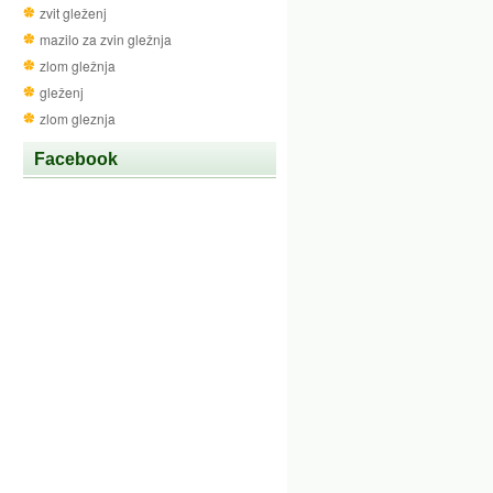
zvit gleženj
mazilo za zvin gležnja
zlom gležnja
gleženj
zlom gleznja
Facebook