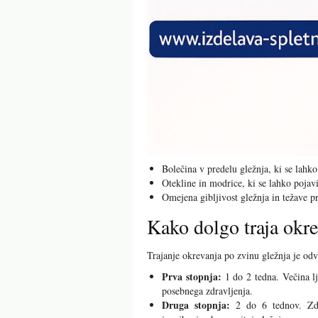
Bolečina v predelu gležnja, ki se lahk
Otekline in modrice, ki se lahko pojav
Omejena gibljivost gležnja in težave pr
Kako dolgo traja okr
Trajanje okrevanja po zvinu gležnja je odv
Prva stopnja:
1 do 2 tedna. Večina l
posebnega zdravljenja.
Druga stopnja:
2 do 6 tednov. Zdra