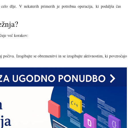
elo dlje. V nekaterih primerih je potrebna operacija, ki podaljša čas
ežnja?
učuje več korakov:
nj počiva. Izogibajte se obremenitvi in se izogibajte aktivnostim, ki povzročajo