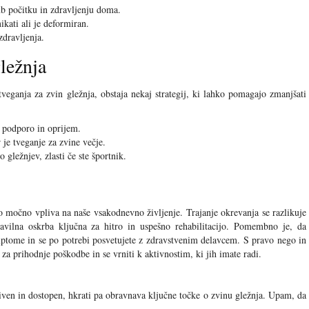
ub počitku in zdravljenju doma.
kati ali je deformiran.
zdravljenja.
ležnja
ganja za zvin gležnja, obstaja nekaj strategij, ki lahko pomagajo zmanjšati
o podporo in oprijem.
 je tveganje za zvine večje.
o gležnjev, zlasti če ste športnik.
o močno vpliva na naše vsakodnevno življenje. Trajanje okrevanja se razlikuje
avilna oskrba ključna za hitro in uspešno rehabilitacijo. Pomembno je, da
mptome in se po potrebi posvetujete z zdravstvenim delavcem. S pravo nego in
za prihodnje poškodbe in se vrniti k aktivnostim, ki jih imate radi.
tiven in dostopen, hkrati pa obravnava ključne točke o zvinu gležnja. Upam, da