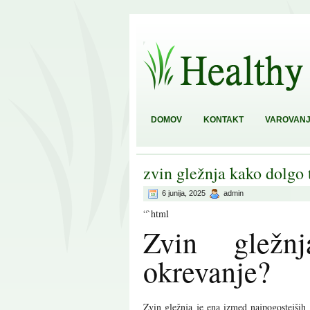
DOMOV
KONTAKT
VAROVANJ
zvin gležnja kako dolgo 
6 junija, 2025
admin
“`html
Zvin gležn
okrevanje?
Zvin gležnja je ena izmed najpogostejših