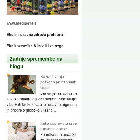
www.mediterra.si
Eko in naravna zdrava prehrana
Eko kozmetika & izdelki za nego
Zadnje spremembe na
blogu
Razumevanje
poškodb pri barvanih
laseh
Barvanje las vpliva na
lasno strukturo na več ravneh. Kemikalije
v barvah lahko oslabijo naravne pigmente
in prodrejo globoko v lasno …
Kako odpraviti težave
z inkontinenco?
Po nekaterih podatkih
za inkontinenco trpi