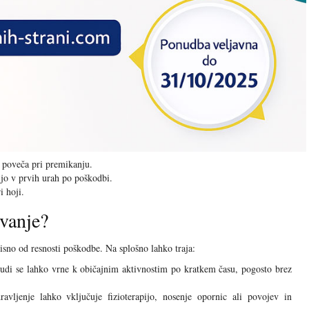
o poveča pri premikanju.
ijo v prvih urah po poškodbi.
i hoji.
evanje?
isno od resnosti poškodbe. Na splošno lahko traja:
judi se lahko vrne k običajnim aktivnostim po kratkem času, pogosto brez
vljenje lahko vključuje fizioterapijo, nosenje opornic ali povojev in