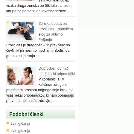
vsaka druga ženska po 50. letu starostu,
kar pa ne pomeni, da tovrstne težave …
Ženska obutev za
prosti čas – sproščen
slog za aktivno
življenje
Prosti čas je dragocen – in prav tako so
čevlji, ki jih nosimo med njim. Bodisi da
gremo na jutranjo …
Dobrodošli domači
medicinski pripomočki
V kopalnici ali v
kakšnem drugem
priročnem prostoru najpogosteje hranimo
vsaj nekaj pripomočkov, ki nam pomagajo
preverjati tudi naše zdravje. …
Podobni članki
zvin gležnja
zvin gleznja