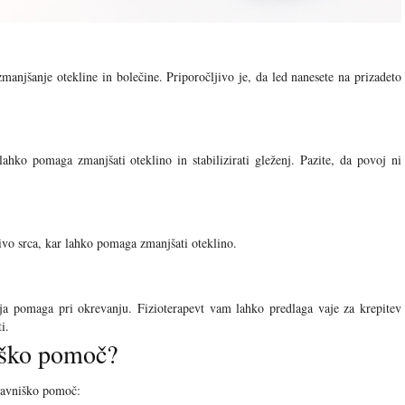
zmanjšanje otekline in bolečine. Priporočljivo je, da led nanesete na prizadeto
ahko pomaga zmanjšati oteklino in stabilizirati gleženj. Pazite, da povoj ni
nivo srca, kar lahko pomaga zmanjšati oteklino.
ija pomaga pri okrevanju. Fizioterapevt vam lahko predlaga vaje za krepitev
i.
iško pomoč?
dravniško pomoč: