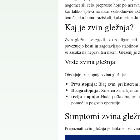
nogomet ali celo preprosto hoje po neravn
kar lahko vpliva na naše vsakodnevne akt
tem članku bomo raziskali, kako pride do 
Kaj je zvin gležnja?
Zvin gležnja se zgodi, ko se ligamenti, 
povezujejo kosti in zagotavljajo stabilnost
se zasuka na nepravilen način. Gleženj je z
Vrste zvina gležnja
Obstajajo tri stopnje zvina gležnja:
Prva stopnja:
Blag zvin, pri katerem s
Druga stopnja:
Zmeren zvin, kjer so l
tretja stopnja:
Huda poškodba, pri ka
pomoč in pogosto operacijo.
Simptomi zvina glež
Prepoznati zvin gležnja je lahko enostavno