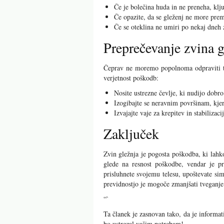
Če je bolečina huda in ne preneha, klj
Če opazite, da se gleženj ne more premi
Če se oteklina ne umiri po nekaj dneh 
Preprečevanje zvina g
Čeprav ne moremo popolnoma odpraviti tve
verjetnost poškodb:
Nosite ustrezne čevlje, ki nudijo dobr
Izogibajte se neravnim površinam, kjer
Izvajajte vaje za krepitev in stabilizacij
Zaključek
Zvin gležnja je pogosta poškodba, ki lahk
glede na resnost poškodbe, vendar je pr
prisluhnete svojemu telesu, upoštevate si
previdnostjo je mogoče zmanjšati tveganje 
“`
Ta članek je zasnovan tako, da je informa
bo ustrezal vašim potrebam!