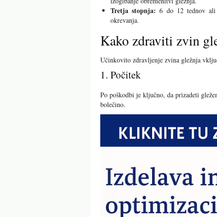
izogibanje obremenitvi gležnja.
Tretja stopnja:
6 do 12 tednov ali c
okrevanja.
Kako zdraviti zvin gl
Učinkovito zdravljenje zvina gležnja vklj
1. Počitek
Po poškodbi je ključno, da prizadeti gleže
bolečino.