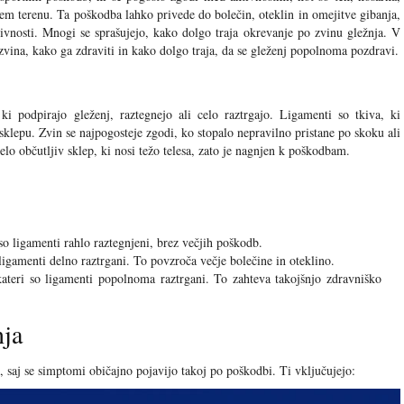
em terenu. Ta poškodba lahko privede do bolečin, oteklin in omejitve gibanja,
ivnosti. Mnogi se sprašujejo, kako dolgo traja okrevanje po zvinu gležnja. V
zvina, kako ga zdraviti in kako dolgo traja, da se gleženj popolnoma pozdravi.
ki podpirajo gleženj, raztegnejo ali celo raztrgajo. Ligamenti so tkiva, ki
 sklepu. Zvin se najpogosteje zgodi, ko stopalo nepravilno pristane po skoku ali
elo občutljiv sklep, ki nosi težo telesa, zato je nagnjen k poškodbam.
o ligamenti rahlo raztegnjeni, brez večjih poškodb.
igamenti delno raztrgani. To povzroča večje bolečine in oteklino.
teri so ligamenti popolnoma raztrgani. To zahteva takojšnjo zdravniško
nja
, saj se simptomi običajno pojavijo takoj po poškodbi. Ti vključujejo: