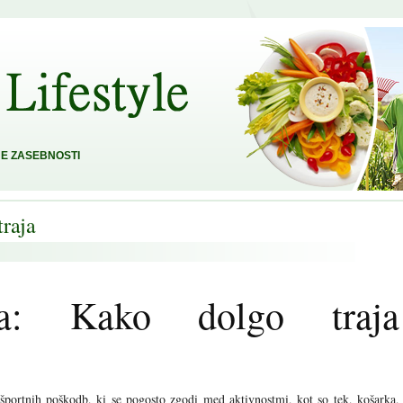
E ZASEBNOSTI
traja
ja: Kako dolgo traja
 športnih poškodb, ki se pogosto zgodi med aktivnostmi, kot so tek, košarka,