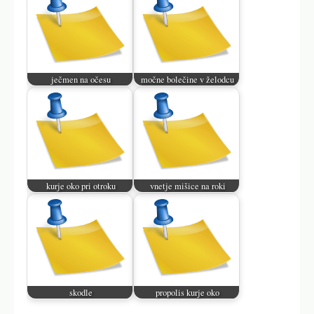
ječmen na očesu
močne bolečine v želodcu
kurje oko pri otroku
vnetje mišice na roki
skodle
propolis kurje oko