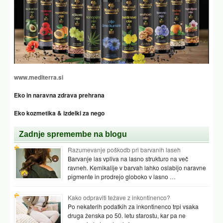
www.mediterra.si
Eko in naravna zdrava prehrana
Eko kozmetika & izdelki za nego
Zadnje spremembe na blogu
Razumevanje poškodb pri barvanih laseh
Barvanje las vpliva na lasno strukturo na več
ravneh. Kemikalije v barvah lahko oslabijo naravne
pigmente in prodrejo globoko v lasno …
Kako odpraviti težave z inkontinenco?
Po nekaterih podatkih za inkontinenco trpi vsaka
druga ženska po 50. letu starostu, kar pa ne