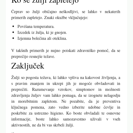
Čeprav so žulji običajno neškodljivi, se lahko v nekaterih
primerih zapletejo. Znaki okužbe vključujejo:
Povišana temperatura.
Izcedek iz žulja, ki je gnojen.
Izjemna bolečina ali oteklina.
V takšnih primerih je nujno poiskati zdravniško pomoč, da se
preprečijo resnejše težave.
Zaključek
Žulji so pogosta težava, ki lahko vpliva na kakovost življenja, a
s pravim znanjem in ukrepi jih je mogoče obvladovati in
preprečiti. Razumevanje vzrokov, simptomov in možnosti
zdravljenja žuljev vam lahko pomaga, da se izognete nelagodju
in morebitnim zapletom. Ne pozabite, da je preventiva
ključnega pomena, zato vedno izberite udobne čevlje in
poskrbite za ustrezno higieno. Ko boste obvladali te osnovne
informacije, boste lahko samozavestno uživali v vseh
aktivnostih, ne da bi vas skrbeli žulji.