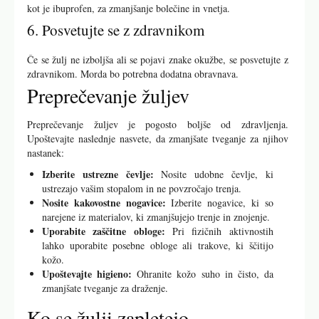
kot je ibuprofen, za zmanjšanje bolečine in vnetja.
6. Posvetujte se z zdravnikom
Če se žulj ne izboljša ali se pojavi znake okužbe, se posvetujte z
zdravnikom. Morda bo potrebna dodatna obravnava.
Preprečevanje žuljev
Preprečevanje žuljev je pogosto boljše od zdravljenja.
Upoštevajte naslednje nasvete, da zmanjšate tveganje za njihov
nastanek:
Izberite ustrezne čevlje:
Nosite udobne čevlje, ki
ustrezajo vašim stopalom in ne povzročajo trenja.
Nosite kakovostne nogavice:
Izberite nogavice, ki so
narejene iz materialov, ki zmanjšujejo trenje in znojenje.
Uporabite zaščitne obloge:
Pri fizičnih aktivnostih
lahko uporabite posebne obloge ali trakove, ki ščitijo
kožo.
Upoštevajte higieno:
Ohranite kožo suho in čisto, da
zmanjšate tveganje za draženje.
Ko se žulji zapletejo