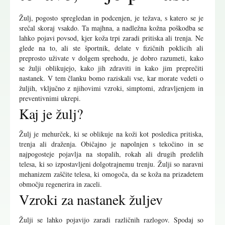
Žulj, pogosto spregledan in podcenjen, je težava, s katero se je
srečal skoraj vsakdo. Ta majhna, a nadležna kožna poškodba se
lahko pojavi povsod, kjer koža trpi zaradi pritiska ali trenja. Ne
glede na to, ali ste športnik, delate v fizičnih poklicih ali
preprosto uživate v dolgem sprehodu, je dobro razumeti, kako
se žulji oblikujejo, kako jih zdraviti in kako jim preprečiti
nastanek. V tem članku bomo raziskali vse, kar morate vedeti o
žuljih, vključno z njihovimi vzroki, simptomi, zdravljenjem in
preventivnimi ukrepi.
Kaj je žulj?
Žulj je mehurček, ki se oblikuje na koži kot posledica pritiska,
trenja ali draženja. Običajno je napolnjen s tekočino in se
najpogosteje pojavlja na stopalih, rokah ali drugih predelih
telesa, ki so izpostavljeni dolgotrajnemu trenju. Žulji so naravni
mehanizem zaščite telesa, ki omogoča, da se koža na prizadetem
območju regenerira in zaceli.
Vzroki za nastanek žuljev
Žulji se lahko pojavijo zaradi različnih razlogov. Spodaj so