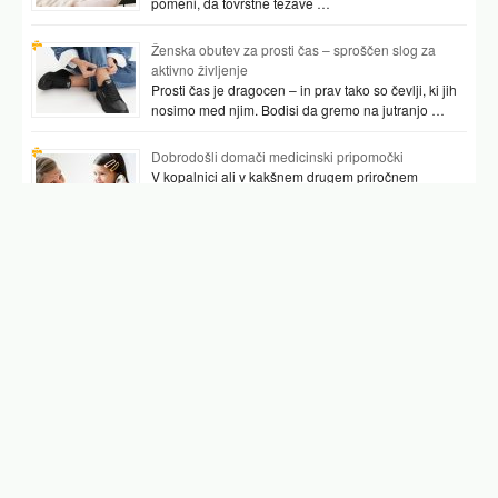
pomeni, da tovrstne težave …
Ženska obutev za prosti čas – sproščen slog za
aktivno življenje
Prosti čas je dragocen – in prav tako so čevlji, ki jih
nosimo med njim. Bodisi da gremo na jutranjo …
Dobrodošli domači medicinski pripomočki
V kopalnici ali v kakšnem drugem priročnem
prostoru najpogosteje hranimo vsaj nekaj
pripomočkov, ki nam pomagajo preverjati tudi naše
zdravje. …
Podobni članki
kožna plesen
afta na jeziku
ječmen na očesu
močne bolečine v želodcu
kurje oko pri otroku
vnetje mišice na roki
skodle