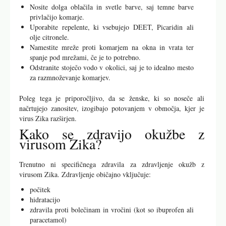
Nosite dolga oblačila in svetle barve, saj temne barve
privlačijo komarje.
Uporabite repelente, ki vsebujejo DEET, Picaridin ali
olje citronele.
Namestite mreže proti komarjem na okna in vrata ter
spanje pod mrežami, če je to potrebno.
Odstranite stoječo vodo v okolici, saj je to idealno mesto
za razmnoževanje komarjev.
Poleg tega je priporočljivo, da se ženske, ki so noseče ali
načrtujejo zanositev, izogibajo potovanjem v območja, kjer je
virus Zika razširjen.
Kako se zdravijo okužbe z
virusom Zika?
Trenutno ni specifičnega zdravila za zdravljenje okužb z
virusom Zika. Zdravljenje običajno vključuje:
počitek
hidratacijo
zdravila proti bolečinam in vročini (kot so ibuprofen ali
paracetamol)