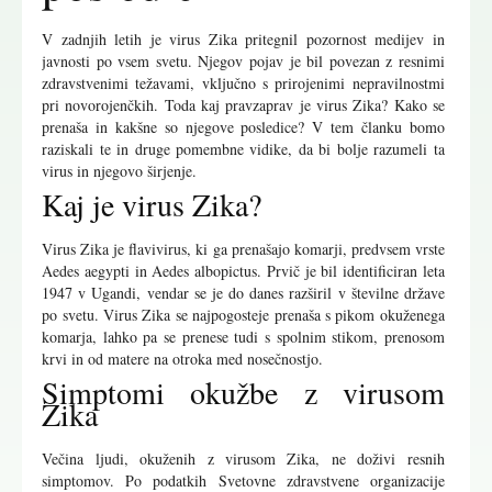
V zadnjih letih je virus Zika pritegnil pozornost medijev in
javnosti po vsem svetu. Njegov pojav je bil povezan z resnimi
zdravstvenimi težavami, vključno s prirojenimi nepravilnostmi
pri novorojenčkih. Toda kaj pravzaprav je virus Zika? Kako se
prenaša in kakšne so njegove posledice? V tem članku bomo
raziskali te in druge pomembne vidike, da bi bolje razumeli ta
virus in njegovo širjenje.
Kaj je virus Zika?
Virus Zika je flavivirus, ki ga prenašajo komarji, predvsem vrste
Aedes aegypti in Aedes albopictus. Prvič je bil identificiran leta
1947 v Ugandi, vendar se je do danes razširil v številne države
po svetu. Virus Zika se najpogosteje prenaša s pikom okuženega
komarja, lahko pa se prenese tudi s spolnim stikom, prenosom
krvi in od matere na otroka med nosečnostjo.
Simptomi okužbe z virusom
Zika
Večina ljudi, okuženih z virusom Zika, ne doživi resnih
simptomov. Po podatkih Svetovne zdravstvene organizacije