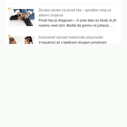
Ženska obutev za prosti čas – sproščen slog za
aktivno življenje
Prosti čas je dragocen – in prav tako so čevlji, ki jih
nosimo med njim. Bodisi da gremo na jutranjo …
Dobrodošli domači medicinski pripomočki
V kopalnici ali v kakšnem drugem priročnem
prostoru najpogosteje hranimo vsaj nekaj
pripomočkov, ki nam pomagajo preverjati tudi naše
zdravje. …
Podobni članki
tropski komar
komar
proti komarjem zunaj
tigrasti komar
piki komarjev
obad
zaščita proti komarjem