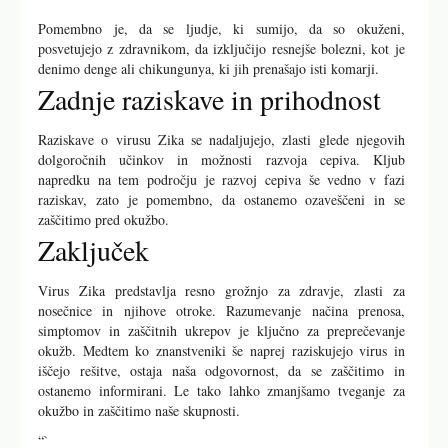
Pomembno je, da se ljudje, ki sumijo, da so okuženi,
posvetujejo z zdravnikom, da izključijo resnejše bolezni, kot je
denimo denge ali chikungunya, ki jih prenašajo isti komarji.
Zadnje raziskave in prihodnost
Raziskave o virusu Zika se nadaljujejo, zlasti glede njegovih
dolgoročnih učinkov in možnosti razvoja cepiva. Kljub
napredku na tem področju je razvoj cepiva še vedno v fazi
raziskav, zato je pomembno, da ostanemo ozaveščeni in se
zaščitimo pred okužbo.
Zaključek
Virus Zika predstavlja resno grožnjo za zdravje, zlasti za
nosečnice in njihove otroke. Razumevanje načina prenosa,
simptomov in zaščitnih ukrepov je ključno za preprečevanje
okužb. Medtem ko znanstveniki še naprej raziskujejo virus in
iščejo rešitve, ostaja naša odgovornost, da se zaščitimo in
ostanemo informirani. Le tako lahko zmanjšamo tveganje za
okužbo in zaščitimo naše skupnosti.
“`