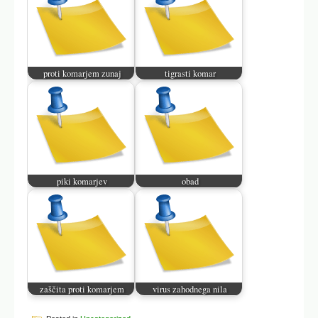
proti komarjem zunaj
tigrasti komar
piki komarjev
obad
zaščita proti komarjem
virus zahodnega nila