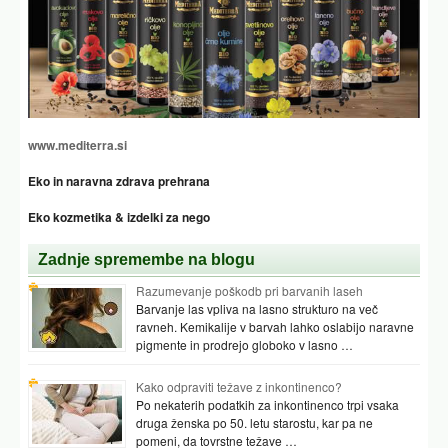
www.mediterra.si
Eko in naravna zdrava prehrana
Eko kozmetika & izdelki za nego
Zadnje spremembe na blogu
Razumevanje poškodb pri barvanih laseh
Barvanje las vpliva na lasno strukturo na več
ravneh. Kemikalije v barvah lahko oslabijo naravne
pigmente in prodrejo globoko v lasno …
Kako odpraviti težave z inkontinenco?
Po nekaterih podatkih za inkontinenco trpi vsaka
druga ženska po 50. letu starostu, kar pa ne
pomeni, da tovrstne težave …