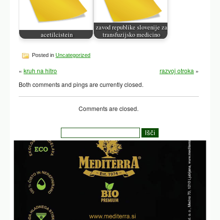
zavod republike slovenije za
acetilcistein
transfuzijsko medicino
Posted in
Uncategorized
«
kruh na hitro
razvoj otroka
»
Both comments and pings are currently closed.
Comments are closed.