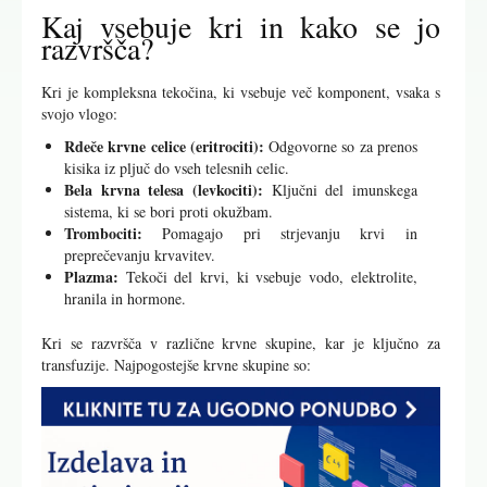
Kaj vsebuje kri in kako se jo
razvršča?
Kri je kompleksna tekočina, ki vsebuje več komponent, vsaka s
svojo vlogo:
Rdeče krvne celice (eritrociti):
Odgovorne so za prenos
kisika iz pljuč do vseh telesnih celic.
Bela krvna telesa (levkociti):
Ključni del imunskega
sistema, ki se bori proti okužbam.
Trombociti:
Pomagajo pri strjevanju krvi in
preprečevanju krvavitev.
Plazma:
Tekoči del krvi, ki vsebuje vodo, elektrolite,
hranila in hormone.
Kri se razvršča v različne krvne skupine, kar je ključno za
transfuzije. Najpogostejše krvne skupine so: