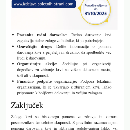
Postanite redni darovalec:
Redno darovanje krvi
zagotavlja stalne zaloge za bolnike, ki jo potrebujejo.
Ozaveščajte druge:
Delite informacije o pomenu
darovanja krvi s prijatelji in družino, da spodbudite več
ljudi k darovanju.
Organizirajte akcije:
Sodelujte pri organizaciji
dogodkov za zbiranje krvi na vašem delovnem mestu,
šoli ali v skupnosti.
Finančno podprite organizacije:
Podpora lokalnim
organizacijam, ki se ukvarjajo z zbiranjem krvi, lahko
pripomore k boljšemu delovanju in večjim zalogam.
Zaključek
Zaloge krvi so bistvenega pomena za zdravje in varnost
posameznikov ter celotne skupnosti. S pravilnim razumevanjem
pomena darovanja krvi in aktivnim sodelovanjem lahko vsi