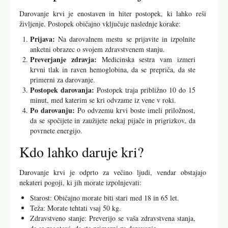
Darovanje krvi je enostaven in hiter postopek, ki lahko reši
življenje. Postopek običajno vključuje naslednje korake:
Prijava:
Na darovalnem mestu se prijavite in izpolnite
anketni obrazec o svojem zdravstvenem stanju.
Preverjanje zdravja:
Medicinska sestra vam izmeri
krvni tlak in raven hemoglobina, da se prepriča, da ste
primerni za darovanje.
Postopek darovanja:
Postopek traja približno 10 do 15
minut, med katerim se kri odvzame iz vene v roki.
Po darovanju:
Po odvzemu krvi boste imeli priložnost,
da se spočijete in zaužijete nekaj pijače in prigrizkov, da
povrnete energijo.
Kdo lahko daruje kri?
Darovanje krvi je odprto za večino ljudi, vendar obstajajo
nekateri pogoji, ki jih morate izpolnjevati:
Starost: Običajno morate biti stari med 18 in 65 let.
Teža: Morate tehtati vsaj 50 kg.
Zdravstveno stanje: Preverijo se vaša zdravstvena stanja,