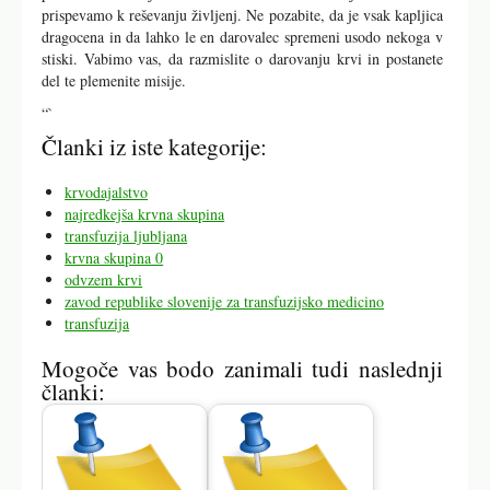
prispevamo k reševanju življenj. Ne pozabite, da je vsak kapljica
dragocena in da lahko le en darovalec spremeni usodo nekoga v
stiski. Vabimo vas, da razmislite o darovanju krvi in postanete
del te plemenite misije.
“`
Članki iz iste kategorije:
krvodajalstvo
najredkejša krvna skupina
transfuzija ljubljana
krvna skupina 0
odvzem krvi
zavod republike slovenije za transfuzijsko medicino
transfuzija
Mogoče vas bodo zanimali tudi naslednji
članki: