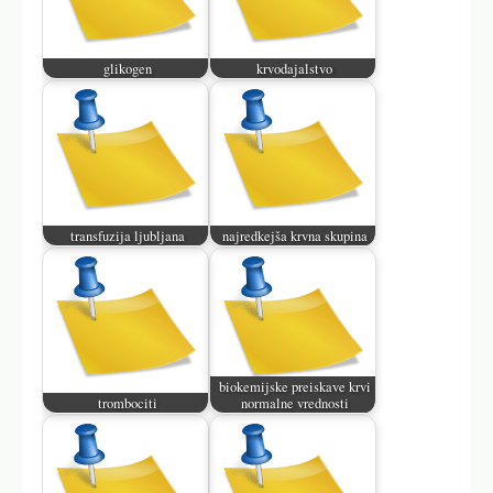
glikogen
krvodajalstvo
transfuzija ljubljana
najredkejša krvna skupina
biokemijske preiskave krvi
trombociti
normalne vrednosti