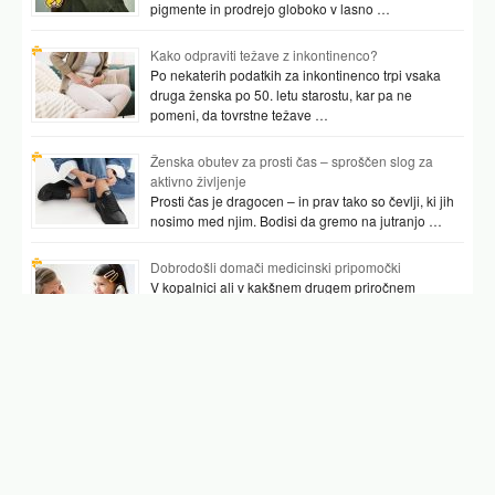
pigmente in prodrejo globoko v lasno …
Kako odpraviti težave z inkontinenco?
Po nekaterih podatkih za inkontinenco trpi vsaka
druga ženska po 50. letu starostu, kar pa ne
pomeni, da tovrstne težave …
Ženska obutev za prosti čas – sproščen slog za
aktivno življenje
Prosti čas je dragocen – in prav tako so čevlji, ki jih
nosimo med njim. Bodisi da gremo na jutranjo …
Dobrodošli domači medicinski pripomočki
V kopalnici ali v kakšnem drugem priročnem
prostoru najpogosteje hranimo vsaj nekaj
pripomočkov, ki nam pomagajo preverjati tudi naše
zdravje. …
Podobni članki
glikogen
krvodajalstvo
transfuzija ljubljana