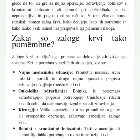
glede na to, ali gre za nujno operacijo, zdravljenje bolnikov s
kroničnimi boleznimi ali pomoč pri poškodbah, je kri
neprecenljiva in pogosto edina rešitev. V tem članku bomo
raziskali pomen zalog krvi, kako delujejo, kdo jih potrebuje in
kako lahko vsak izmed nas prispeva k tej plemeniti nalogi.
Zakaj so zaloge krvi tako
pomembne?
Zaloge krvi so ključnega pomena za delovanje zdravstvenega
sistema. Kri je potrebna v različnih situacijah, kot so:
Nujne medicinske situacije:
Prometne nesreče, srčni
infarkti, porodi in druge nujne operacije pogosto
zahtevajo takojšnje transfuzije krvi.
Onkološka zdravljenja:
Bolniki, ki prejemajo
kemoterapijo, pogosto potrebujejo transfuzije rdečih
krvnih celic, da nadomestijo izgube zaradi zdravljenja.
Kirurgija:
Velike operacije, kot so presaditve organov
ali ortopedske operacije, zahtevajo zanesljive zaloge
krvi.
Bolniki s kroničnimi boleznimi:
Tisti z anemijo ali
hemofilijo lahko potrebujejo redne transfuzije krvi.