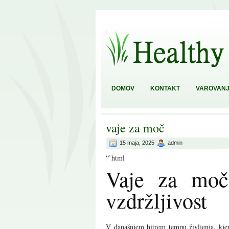
DOMOV
KONTAKT
VAROVANJ
vaje za moč
15 maja, 2025
admin
“`html
Vaje za moč
vzdržljivost
V današnjem hitrem tempu življenja, kjer