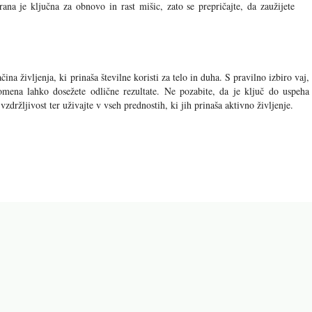
ana je ključna za obnovo in rast mišic, zato se prepričajte, da zaužijete
a življenja, ki prinaša številne koristi za telo in duha. S pravilno izbiro vaj,
ena lahko dosežete odlične rezultate. Ne pozabite, da je ključ do uspeha
zdržljivost ter uživajte v vseh prednostih, ki jih prinaša aktivno življenje.
di naslednji članki: