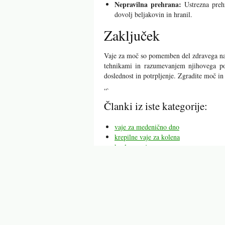
Nepravilna prehrana:
Ustrezna prehr
dovolj beljakovin in hranil.
Zaključek
Vaje za moč so pomemben del zdravega način
tehnikami in razumevanjem njihovega pom
doslednost in potrpljenje. Zgradite moč in v
“`
Članki iz iste kategorije:
vaje za medenično dno
krepilne vaje za kolena
keglove vaje
keglove vaje za ženske
vaje za križ
vaje za koleno
vaje mravljinci v roki
Mogoče vas bodo zanimali tu