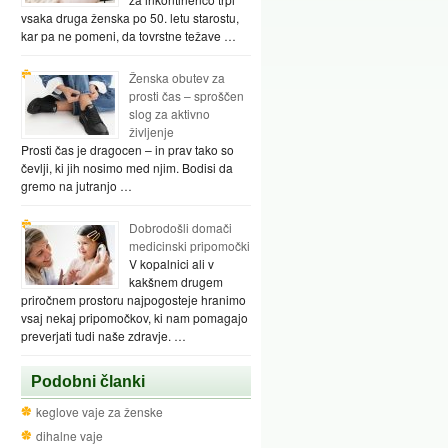
vsaka druga ženska po 50. letu starostu,
kar pa ne pomeni, da tovrstne težave …
Ženska obutev za
prosti čas – sproščen
slog za aktivno
življenje
Prosti čas je dragocen – in prav tako so
čevlji, ki jih nosimo med njim. Bodisi da
gremo na jutranjo …
Dobrodošli domači
medicinski pripomočki
V kopalnici ali v
kakšnem drugem
priročnem prostoru najpogosteje hranimo
vsaj nekaj pripomočkov, ki nam pomagajo
preverjati tudi naše zdravje. …
Podobni članki
keglove vaje za ženske
dihalne vaje