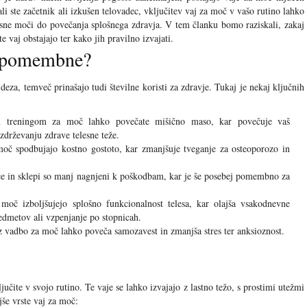
li ste začetnik ali izkušen telovadec, vključitev vaj za moč v vašo rutino lahko
elesne moči do povečanja splošnega zdravja. V tem članku bomo raziskali, zakaj
 vaj obstajajo ter kako jih pravilno izvajati.
č pomembne?
eza, temveč prinašajo tudi številne koristi za zdravje. Tukaj je nekaj ključnih
:
treningom za moč lahko povečate mišično maso, kar povečuje vaš
drževanju zdrave telesne teže.
oč spodbujajo kostno gostoto, kar zmanjšuje tveganje za osteoporozo in
 in sklepi so manj nagnjeni k poškodbam, kar je še posebej pomembno za
oč izboljšujejo splošno funkcionalnost telesa, kar olajša vsakodnevne
redmetov ali vzpenjanje po stopnicah.
 vadbo za moč lahko poveča samozavest in zmanjša stres ter anksioznost.
ljučite v svojo rutino. Te vaje se lahko izvajajo z lastno težo, s prostimi utežmi
jše vrste vaj za moč: