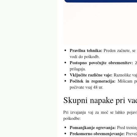
Pravilna tehnika:
Preden začnete, se 
vodi do poškodb.
Postopno povečujte obremenitev:
Za
prilagaja.
Vključite različne vaje:
Raznolike vaj
Počitek in regeneracija:
Mišicam pri
počivate vsaj 48 ur.
Skupni napake pri va
Pri izvajanju vaj za moč se lahko pojavi
poškodbe:
Pomanjkanje ogrevanja:
Pred trenin
Prekomerno obremenjevanje:
Preveč