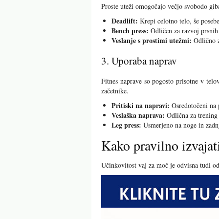
Proste uteži omogočajo večjo svobodo giban
Deadlift:
Krepi celotno telo, še posebe
Bench press:
Odličen za razvoj prsnih 
Veslanje s prostimi utežmi:
Odlično z
3. Uporaba naprav
Fitnes naprave so pogosto prisotne v telo
začetnike.
Pritiski na napravi:
Osredotočeni na p
Veslaška naprava:
Odlična za trening 
Leg press:
Usmerjeno na noge in zadnj
Kako pravilno izvajat
Učinkovitost vaj za moč je odvisna tudi od