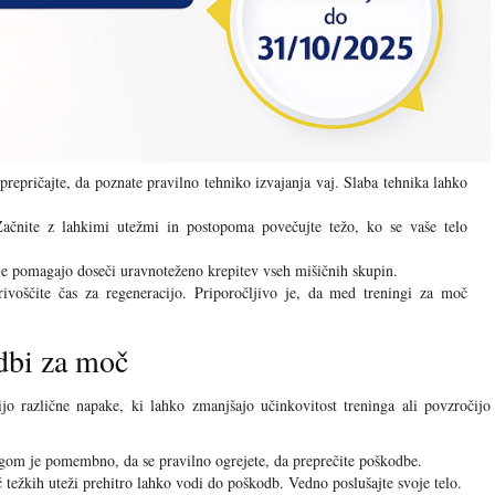
prepričajte, da poznate pravilno tehniko izvajanja vaj. Slaba tehnika lahko
čnite z lahkimi utežmi in postopoma povečujte težo, ko se vaše telo
e pomagajo doseči uravnoteženo krepitev vseh mišičnih skupin.
voščite čas za regeneracijo. Priporočljivo je, da med treningi za moč
dbi za moč
jo različne napake, ki lahko zmanjšajo učinkovitost treninga ali povzročijo
gom je pomembno, da se pravilno ogrejete, da preprečite poškodbe.
 težkih uteži prehitro lahko vodi do poškodb. Vedno poslušajte svoje telo.