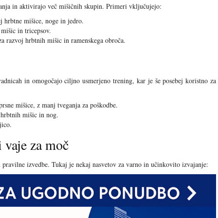
ja in aktivirajo več mišičnih skupin. Primeri vključujejo:
j hrbtne mišice, noge in jedro.
mišic in tricepsov.
a razvoj hrbtnih mišic in ramenskega obroča.
vadnicah in omogočajo ciljno usmerjeno trening, kar je še posebej koristno za
rsne mišice, z manj tveganja za poškodbe.
hrbtnih mišic in nog.
ico.
i vaje za moč
 pravilne izvedbe. Tukaj je nekaj nasvetov za varno in učinkovito izvajanje: