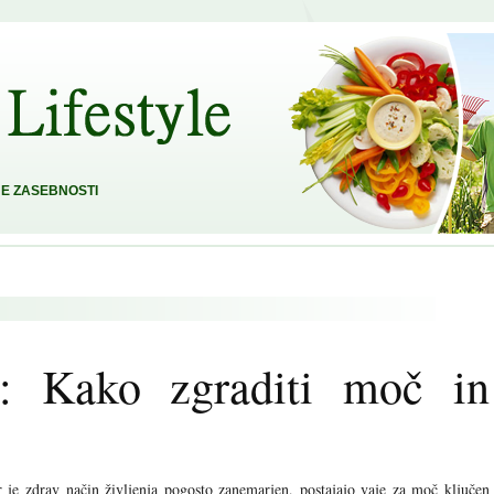
E ZASEBNOSTI
: Kako zgraditi moč in
 je zdrav način življenja pogosto zanemarjen, postajajo vaje za moč ključen