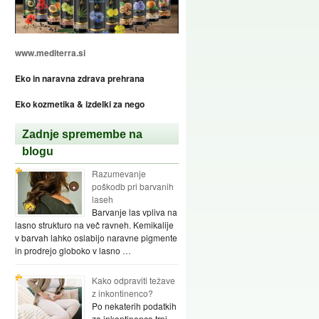
www.mediterra.si
Eko in naravna zdrava prehrana
Eko kozmetika & izdelki za nego
Zadnje spremembe na
blogu
Razumevanje
poškodb pri barvanih
laseh
Barvanje las vpliva na
lasno strukturo na več ravneh. Kemikalije
v barvah lahko oslabijo naravne pigmente
in prodrejo globoko v lasno …
Kako odpraviti težave
z inkontinenco?
Po nekaterih podatkih
za inkontinenco trpi