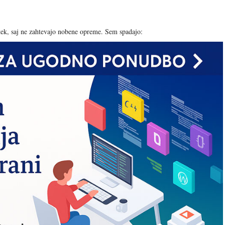
etek, saj ne zahtevajo nobene opreme. Sem spadajo: