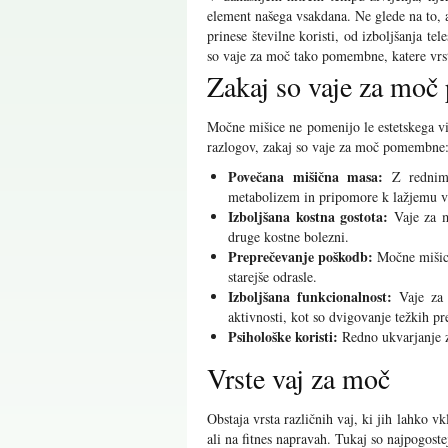
element našega vsakdana. Ne glede na to, a
prinese številne koristi, od izboljšanja t
so vaje za moč tako pomembne, katere vrste
Zakaj so vaje za mo
Močne mišice ne pomenijo le estetskega vid
razlogov, zakaj so vaje za moč pomembne
Povečana mišična masa:
Z rednim 
metabolizem in pripomore k lažjemu vz
Izboljšana kostna gostota:
Vaje za m
druge kostne bolezni.
Preprečevanje poškodb:
Močne mišice
starejše odrasle.
Izboljšana funkcionalnost:
Vaje za m
aktivnosti, kot so dvigovanje težkih p
Psihološke koristi:
Redno ukvarjanje z
Vrste vaj za moč
Obstaja vrsta različnih vaj, ki jih lahko vk
ali na fitnes napravah. Tukaj so najpogoste