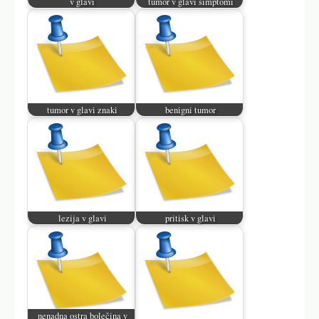
v glavi
tumor v glavi simptomi
tumor v glavi znaki
benigni tumor
lezija v glavi
pritisk v glavi
nenadna ostra bolečina v