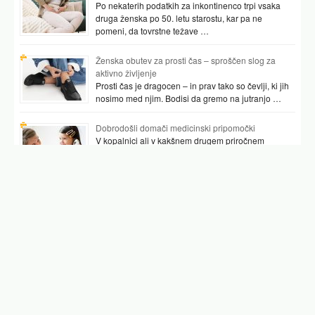
Po nekaterih podatkih za inkontinenco trpi vsaka
druga ženska po 50. letu starostu, kar pa ne
pomeni, da tovrstne težave …
Ženska obutev za prosti čas – sproščen slog za
aktivno življenje
Prosti čas je dragocen – in prav tako so čevlji, ki jih
nosimo med njim. Bodisi da gremo na jutranjo …
Dobrodošli domači medicinski pripomočki
V kopalnici ali v kakšnem drugem priročnem
prostoru najpogosteje hranimo vsaj nekaj
pripomočkov, ki nam pomagajo preverjati tudi naše
zdravje. …
Podobni članki
koliko časa se razvija tumor v glavi
tumor v glavi simptomi
tumor v glavi znaki
benigni tumor
lezija v glavi