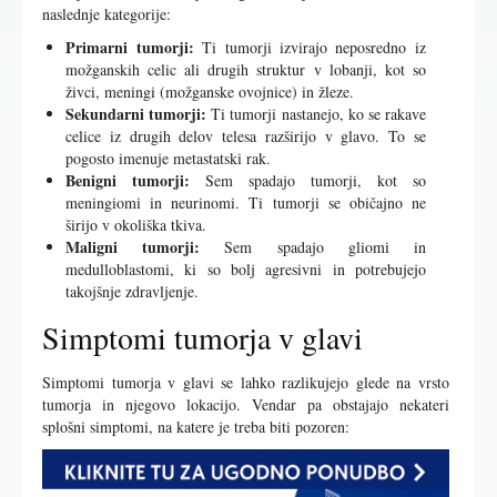
naslednje kategorije:
Primarni tumorji:
Ti tumorji izvirajo neposredno iz
možganskih celic ali drugih struktur v lobanji, kot so
živci, meningi (možganske ovojnice) in žleze.
Sekundarni tumorji:
Ti tumorji nastanejo, ko se rakave
celice iz drugih delov telesa razširijo v glavo. To se
pogosto imenuje metastatski rak.
Benigni tumorji:
Sem spadajo tumorji, kot so
meningiomi in neurinomi. Ti tumorji se običajno ne
širijo v okoliška tkiva.
Maligni tumorji:
Sem spadajo gliomi in
medulloblastomi, ki so bolj agresivni in potrebujejo
takojšnje zdravljenje.
Simptomi tumorja v glavi
Simptomi tumorja v glavi se lahko razlikujejo glede na vrsto
tumorja in njegovo lokacijo. Vendar pa obstajajo nekateri
splošni simptomi, na katere je treba biti pozoren: