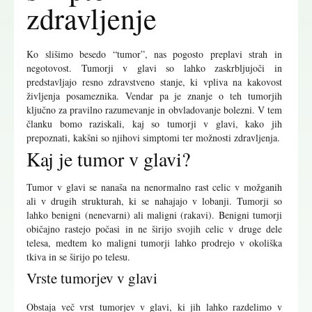
zdravljenje
Ko slišimo besedo “tumor”, nas pogosto preplavi strah in
negotovost. Tumorji v glavi so lahko zaskrbljujoči in
predstavljajo resno zdravstveno stanje, ki vpliva na kakovost
življenja posameznika. Vendar pa je znanje o teh tumorjih
ključno za pravilno razumevanje in obvladovanje bolezni. V tem
članku bomo raziskali, kaj so tumorji v glavi, kako jih
prepoznati, kakšni so njihovi simptomi ter možnosti zdravljenja.
Kaj je tumor v glavi?
Tumor v glavi se nanaša na nenormalno rast celic v možganih
ali v drugih strukturah, ki se nahajajo v lobanji. Tumorji so
lahko benigni (nenevarni) ali maligni (rakavi). Benigni tumorji
običajno rastejo počasi in ne širijo svojih celic v druge dele
telesa, medtem ko maligni tumorji lahko prodrejo v okoliška
tkiva in se širijo po telesu.
Vrste tumorjev v glavi
Obstaja več vrst tumorjev v glavi, ki jih lahko razdelimo v