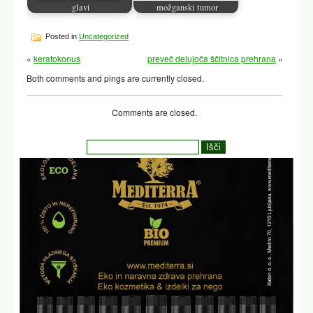
glavi
možganski tumor
Posted in
Uncategorized
«
keratokonus
preveč delujoča ščitnica prehrana
»
Both comments and pings are currently closed.
Comments are closed.