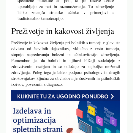
specifične molekule ali poti, ki jih rakave celice
uporabljajo za rast in razmnoževanje. To zdravljenje
lahko zmanjša stranske učinke v primerjavi s
tradicionalno kemoterapijo.
Preživetje in kakovost življenja
Preživetje in kakovost življenja pri bolnikih s tumorji v glavi sta
odvisna od številnih dejavnikov, vključno z vrsto tumorja,
stopnjo napredovanja bolezni in učinkovitostjo zdravljenja.
Pomembno je, da bolniki in njihovi bližnji sodelujejo z
zdravstvenim osebjem in se odločajo za najboljše možnosti
zdravljenja. Poleg tega je lahko podpora psihologov in drugih
strokovnjakov ključna za obvladovanje čustvenih in psiholoških
izzivov, povezanih z diagnozo.