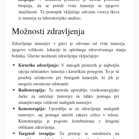
biopsija, da se potrdi vrsta tumorja in njegove
značilnosti. Ta postopek vključuje odvzem vzorca tkiva
iz tumorja za laboratorijsko analizo.
Možnosti zdravljenja
Zdravljenje tumorjev v glavi je odvisno od vrste tumorja,
njegove velikosti, lokacije in splošnega zdravstvenega stanja
bolnika. Glavne možnosti zdravljenja vključujejo:
Kirurško zdravljenje:
V mnogih primerih je najboljša
opcija odstranitev tumorja s kirurškim posegom. To je še
posebej učinkovito pri benignih tumorjih, ki jih je
mogoče enostavno odstraniti.
Radioterapija:
Ta metoda uporablja visokoenergijske
žarke za uničenje tumorjev in lahko pomaga pri
zmanjševanju velikosti malignih tumorjev.
Kemoterapija:
Uporablja se za zdravljenje malignih
tumorjev, saj pomaga uničiti rakave celice v telesu.
Kemoterapija je pogosto kombinirana z drugimi
oblikami zdravljenja.
Targeted terapija:
Ta pristop se osredotoča na