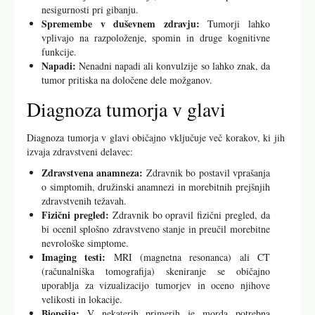
nesigurnosti pri gibanju.
Spremembe v duševnem zdravju:
Tumorji lahko
vplivajo na razpoloženje, spomin in druge kognitivne
funkcije.
Napadi:
Nenadni napadi ali konvulzije so lahko znak, da
tumor pritiska na določene dele možganov.
Diagnoza tumorja v glavi
Diagnoza tumorja v glavi običajno vključuje več korakov, ki jih
izvaja zdravstveni delavec:
Zdravstvena anamneza:
Zdravnik bo postavil vprašanja
o simptomih, družinski anamnezi in morebitnih prejšnjih
zdravstvenih težavah.
Fizični pregled:
Zdravnik bo opravil fizični pregled, da
bi ocenil splošno zdravstveno stanje in preučil morebitne
nevrološke simptome.
Imaging testi:
MRI (magnetna resonanca) ali CT
(računalniška tomografija) skeniranje se običajno
uporablja za vizualizacijo tumorjev in oceno njihove
velikosti in lokacije.
Biopsija:
V nekaterih primerih je morda potrebna