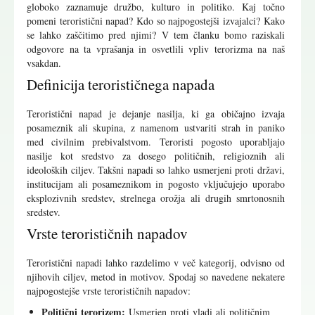
globoko zaznamuje družbo, kulturo in politiko. Kaj točno
pomeni teroristični napad? Kdo so najpogostejši izvajalci? Kako
se lahko zaščitimo pred njimi? V tem članku bomo raziskali
odgovore na ta vprašanja in osvetlili vpliv terorizma na naš
vsakdan.
Definicija terorističnega napada
Teroristični napad je dejanje nasilja, ki ga običajno izvaja
posameznik ali skupina, z namenom ustvariti strah in paniko
med civilnim prebivalstvom. Teroristi pogosto uporabljajo
nasilje kot sredstvo za dosego političnih, religioznih ali
ideoloških ciljev. Takšni napadi so lahko usmerjeni proti državi,
institucijam ali posameznikom in pogosto vključujejo uporabo
eksplozivnih sredstev, strelnega orožja ali drugih smrtonosnih
sredstev.
Vrste terorističnih napadov
Teroristični napadi lahko razdelimo v več kategorij, odvisno od
njihovih ciljev, metod in motivov. Spodaj so navedene nekatere
najpogostejše vrste terorističnih napadov:
Politični terorizem:
Usmerjen proti vladi ali političnim