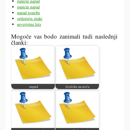
panični napad
panicni napad
napad tesnobe
epilepsija znaki
neverjetna leta
Mogoče vas bodo zanimali tudi naslednji
članki:
napad
letalska nesreča