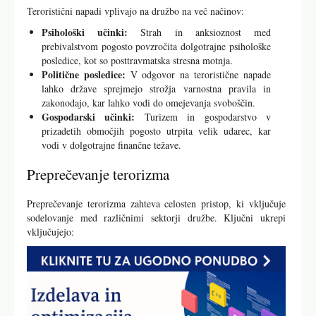
Teroristični napadi vplivajo na družbo na več načinov:
Psihološki učinki:
Strah in anksioznost med
prebivalstvom pogosto povzročita dolgotrajne psihološke
posledice, kot so posttravmatska stresna motnja.
Politične posledice:
V odgovor na teroristične napade
lahko države sprejmejo strožja varnostna pravila in
zakonodajo, kar lahko vodi do omejevanja svoboščin.
Gospodarski učinki:
Turizem in gospodarstvo v
prizadetih območjih pogosto utrpita velik udarec, kar
vodi v dolgotrajne finančne težave.
Preprečevanje terorizma
Preprečevanje terorizma zahteva celosten pristop, ki vključuje
sodelovanje med različnimi sektorji družbe. Ključni ukrepi
vključujejo: