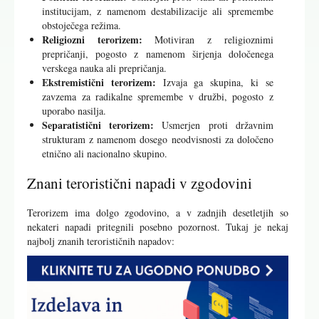
institucijam, z namenom destabilizacije ali spremembe
obstoječega režima.
Religiozni terorizem:
Motiviran z religioznimi
prepričanji, pogosto z namenom širjenja določenega
verskega nauka ali prepričanja.
Ekstremistični terorizem:
Izvaja ga skupina, ki se
zavzema za radikalne spremembe v družbi, pogosto z
uporabo nasilja.
Separatistični terorizem:
Usmerjen proti državnim
strukturam z namenom dosego neodvisnosti za določeno
etnično ali nacionalno skupino.
Znani teroristični napadi v zgodovini
Terorizem ima dolgo zgodovino, a v zadnjih desetletjih so
nekateri napadi pritegnili posebno pozornost. Tukaj je nekaj
najbolj znanih terorističnih napadov: