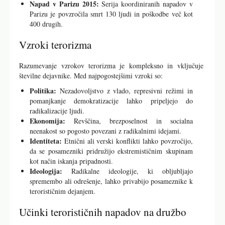
Napad v Parizu 2015:
Serija koordiniranih napadov v
Parizu je povzročila smrt 130 ljudi in poškodbe več kot
400 drugih.
Vzroki terorizma
Razumevanje vzrokov terorizma je kompleksno in vključuje
številne dejavnike. Med najpogostejšimi vzroki so:
Politika:
Nezadovoljstvo z vlado, represivni režimi in
pomanjkanje demokratizacije lahko pripeljejo do
radikalizacije ljudi.
Ekonomija:
Revščina, brezposelnost in socialna
neenakost so pogosto povezani z radikalnimi idejami.
Identiteta:
Etnični ali verski konflikti lahko povzročijo,
da se posamezniki pridružijo ekstremističnim skupinam
kot način iskanja pripadnosti.
Ideologija:
Radikalne ideologije, ki obljubljajo
spremembo ali odrešenje, lahko privabijo posameznike k
terorističnim dejanjem.
Učinki terorističnih napadov na družbo