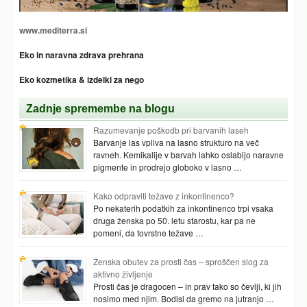
www.mediterra.si
Eko in naravna zdrava prehrana
Eko kozmetika & izdelki za nego
Zadnje spremembe na blogu
Razumevanje poškodb pri barvanih laseh
Barvanje las vpliva na lasno strukturo na več
ravneh. Kemikalije v barvah lahko oslabijo naravne
pigmente in prodrejo globoko v lasno …
Kako odpraviti težave z inkontinenco?
Po nekaterih podatkih za inkontinenco trpi vsaka
druga ženska po 50. letu starostu, kar pa ne
pomeni, da tovrstne težave …
Ženska obutev za prosti čas – sproščen slog za
aktivno življenje
Prosti čas je dragocen – in prav tako so čevlji, ki jih
nosimo med njim. Bodisi da gremo na jutranjo …