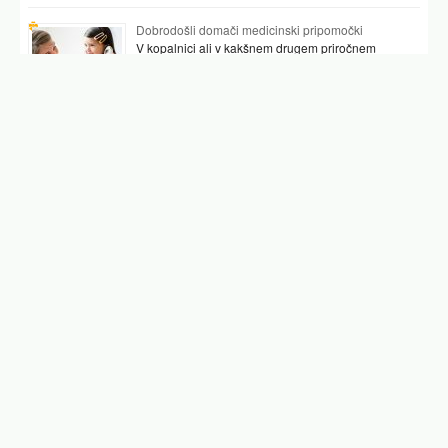
Dobrodošli domači medicinski pripomočki
V kopalnici ali v kakšnem drugem priročnem
prostoru najpogosteje hranimo vsaj nekaj
pripomočkov, ki nam pomagajo preverjati tudi naše
zdravje. …
Podobni članki
napad
letalska nesreča
panicni napad
panični napad
epilepsija znaki
epileptični napad
nasilje
Facebook