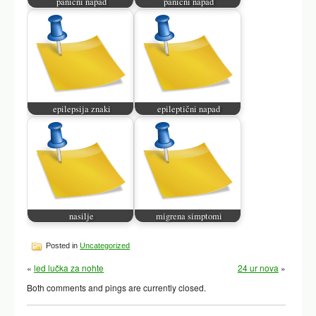
panicni napad
panični napad
epilepsija znaki
epileptični napad
nasilje
migrena simptomi
Posted in
Uncategorized
«
led lučka za nohte
24 ur nova
»
Both comments and pings are currently closed.