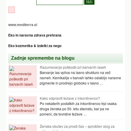
www.mediterra.si
Eko in naravna zdrava prehrana
Eko kozmetika & izdelki za nego
Zadnje spremembe na blogu
Razumevanje poškodb pri barvanih laseh
Barvanje las vpliva na lasno strukturo na več
ravneh. Kemikalije v barvah lahko oslabijo naravne
pigmente in prodrejo globoko v lasno …
Kako odpraviti težave z inkontinenco?
Po nekaterih podatkih za inkontinenco trpi vsaka
druga ženska po 50. letu starostu, kar pa ne
pomeni, da tovrstne težave …
Ženska obutev za prosti čas – sproščen slog za