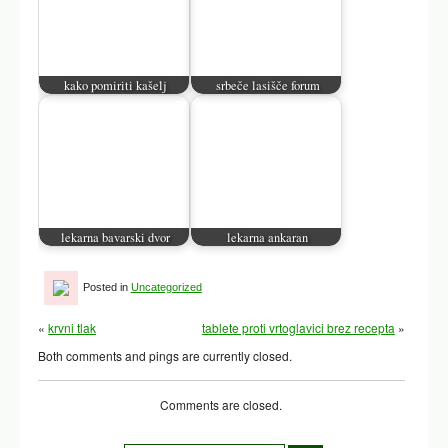
kako pomiriti kašelj
srbeče lasišče forum
lekarna bavarski dvor
lekarna ankaran
Posted in
Uncategorized
«
krvni tlak
tablete proti vrtoglavici brez recepta
»
Both comments and pings are currently closed.
Comments are closed.