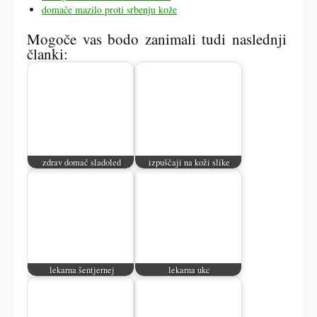
domače mazilo proti srbenju kože
Mogoče vas bodo zanimali tudi naslednji
članki:
zdrav domač sladoled
izpuščaji na koži slike
lekarna šentjernej
lekarna ukc