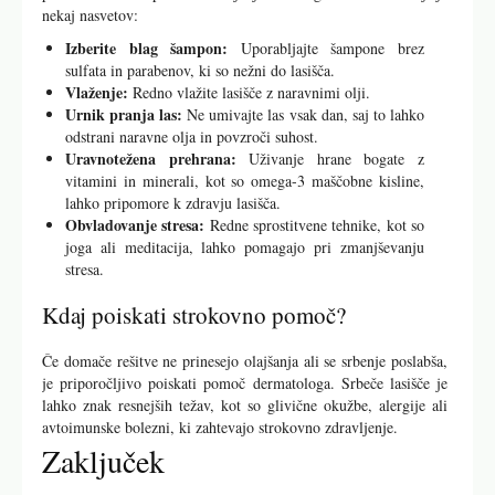
nekaj nasvetov:
Izberite blag šampon:
Uporabljajte šampone brez
sulfata in parabenov, ki so nežni do lasišča.
Vlaženje:
Redno vlažite lasišče z naravnimi olji.
Urnik pranja las:
Ne umivajte las vsak dan, saj to lahko
odstrani naravne olja in povzroči suhost.
Uravnotežena prehrana:
Uživanje hrane bogate z
vitamini in minerali, kot so omega-3 maščobne kisline,
lahko pripomore k zdravju lasišča.
Obvladovanje stresa:
Redne sprostitvene tehnike, kot so
joga ali meditacija, lahko pomagajo pri zmanjševanju
stresa.
Kdaj poiskati strokovno pomoč?
Če domače rešitve ne prinesejo olajšanja ali se srbenje poslabša,
je priporočljivo poiskati pomoč dermatologa. Srbeče lasišče je
lahko znak resnejših težav, kot so glivične okužbe, alergije ali
avtoimunske bolezni, ki zahtevajo strokovno zdravljenje.
Zaključek