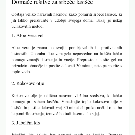
Domače rešitve za srbeče lasišče
Obstaja veliko naravnih načinov, kako pomiriti srbeče lasišče, ki
jih lahko preizkusite v udobju svojega doma. Tukaj je nekaj
učinkovitih metod:
1. Aloe Vera gel
Aloe vera je znana po svojih pomirjevalnih in protivnetnih
lastnostih. Uporaba aloe vera gela neposredno na lasišču lahko
pomaga zmanjšati srbenje in vnetje. Preprosto nanesite gel na
prizadeto območje in pustite delovati 30 minut, nato pa sperite s
toplo vodo.
2. Kokosovo olje
Kokosovo olje je odlično naravno vlažilno sredstvo, ki lahko
pomaga pri suhem lasišču. Vmasirajte toplo kokosovo olje v
lasišče in pustite delovati vsaj 30 minut ali preko noči. To ne bo
le pomirilo srbenja, temveč bo tudi lasem dalo sijaj.
3. Jabolčni kis
Jabolčni kis deluje kot naravni tonik za lasišče. Pomaga