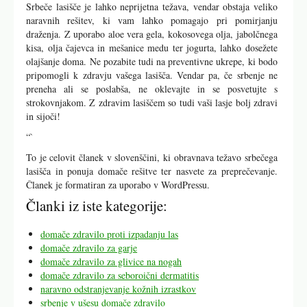
Srbeče lasišče je lahko neprijetna težava, vendar obstaja veliko
naravnih rešitev, ki vam lahko pomagajo pri pomirjanju
draženja. Z uporabo aloe vera gela, kokosovega olja, jabolčnega
kisa, olja čajevca in mešanice medu ter jogurta, lahko dosežete
olajšanje doma. Ne pozabite tudi na preventivne ukrepe, ki bodo
pripomogli k zdravju vašega lasišča. Vendar pa, če srbenje ne
preneha ali se poslabša, ne oklevajte in se posvetujte s
strokovnjakom. Z zdravim lasiščem so tudi vaši lasje bolj zdravi
in sijoči!
“`
To je celovit članek v slovenščini, ki obravnava težavo srbečega
lasišča in ponuja domače rešitve ter nasvete za preprečevanje.
Članek je formatiran za uporabo v WordPressu.
Članki iz iste kategorije:
domače zdravilo proti izpadanju las
domače zdravilo za garje
domače zdravilo za glivice na nogah
domače zdravilo za seboroični dermatitis
naravno odstranjevanje kožnih izrastkov
srbenje v ušesu domače zdravilo