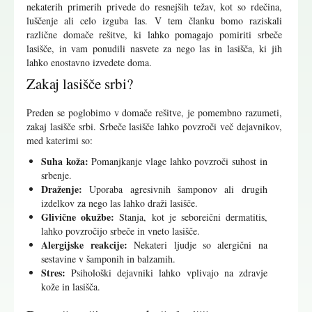
nekaterih primerih privede do resnejših težav, kot so rdečina,
luščenje ali celo izguba las. V tem članku bomo raziskali
različne domače rešitve, ki lahko pomagajo pomiriti srbeče
lasišče, in vam ponudili nasvete za nego las in lasišča, ki jih
lahko enostavno izvedete doma.
Zakaj lasišče srbi?
Preden se poglobimo v domače rešitve, je pomembno razumeti,
zakaj lasišče srbi. Srbeče lasišče lahko povzroči več dejavnikov,
med katerimi so:
Suha koža:
Pomanjkanje vlage lahko povzroči suhost in
srbenje.
Draženje:
Uporaba agresivnih šamponov ali drugih
izdelkov za nego las lahko draži lasišče.
Glivične okužbe:
Stanja, kot je seboreični dermatitis,
lahko povzročijo srbeče in vneto lasišče.
Alergijske reakcije:
Nekateri ljudje so alergični na
sestavine v šamponih in balzamih.
Stres:
Psihološki dejavniki lahko vplivajo na zdravje
kože in lasišča.