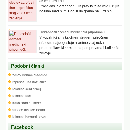
aktivno življenje
Prosti čas je dragocen – in prav tako so čevlji, ki jih
nosimo med njim. Bodisi da gremo na jutranjo …
Dobrodošli domači medicinski pripomočki
V kopalnici ali v kakšnem drugem priročnem
prostoru najpogosteje hranimo vsaj nekaj
pripomočkov, ki nam pomagajo preverjati tudi naše
zdravje. …
Podobni članki
zdrav domač sladoled
izpuščaji na koži slike
lekarna šentjernej
lekarna ukc
kako pomiriti kašelj
srbeče lasišče forum
lekarna bavarski dvor
Facebook