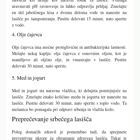
uravnavati pH ravnovesje in lahko odpravlja prhljaj. Zmešajte
en del jabolčnega kisa z dvema deloma vode in nanesite na
lasišče po šamponiranju. Pustite delovati 15 minut, nato sperite
z vodo.
4. Olje čajevca
Olje čajevca ima močne protiglivične in antibakterijske lastnosti.
Mešajte nekaj kapljic olja čajevca z osnovnim oljem, kot je
mandljevo ali oljčno olje, in vmasirajte v lasišče. Pustite
delovati 30 minut, nato sperite.
5. Med in jogurt
Med in jogurt sta naravna vlažilca, ki delujeta pomirjujoče na
lasišče. Zmešajte enako količino medu in jogurta ter nanesite na
lasišče. Pustite delovati 30 minut, nato sperite s toplo vodo. Ta
mešanica bo pomagala pri odpravi srbenja in vlažila kožo.
Preprečevanje srbečega lasišča
Poleg domačih zdravil je pomembno tudi, da sprejmete
preventivne ukrepe za ohranjanje zdravega lasišča. Tukaj je