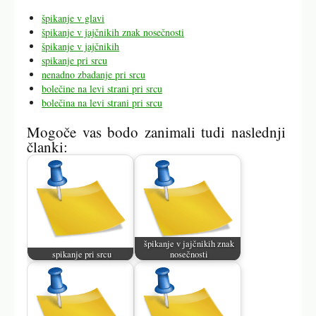
špikanje v glavi
špikanje v jajčnikih znak nosečnosti
špikanje v jajčnikih
spikanje pri srcu
nenadno zbadanje pri srcu
bolečine na levi strani pri srcu
bolečina na levi strani pri srcu
Mogoče vas bodo zanimali tudi naslednji
članki:
špikanje v jajčnikih znak
spikanje pri srcu
nosečnosti