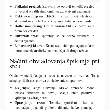
Fizikalni pregled:
Zdravnik bo opravil temeljit pregled
in vprašal o vaših simptomih ter zdravstveni anamnezi.
Elektrokardiogram (EKG):
Ta test meri električno
aktivnost srca in lahko razkrije morebitne nepravilnosti.
Holter monitoring:
Gre za 24-urni EKG, ki beleži srčni
ritem čez cel dan.
Ultrazvok srca:
Uporablja se za oceno strukture in
delovanja srca.
Laboratorijski testi:
Krvni testi lahko pomagajo odkriti
morebitne elektrolitske neravnotežja ali druge težave.
Načini obvladovanja špikanja pri
srcu
Obvladovanje špikanja pri srcu je odvisno od vzroka. Tu je
nekaj splošnih nasvetov za obvladovanje simptomov:
Življenjski slog:
Uživanje zdrave prehrane, redna
telesna aktivnost in dovolj spanja lahko pozitivno
vplivajo na zdravje srca.
Upravljanje stresa:
Tehnike sproščanja, kot so
meditacija, joga ali globoko dihanje, lahko pomagajo