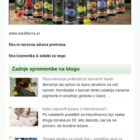
www.mediterra.si
Eko in naravna zdrava prehrana
Eko kozmetika & izdelki za nego
Zadnje spremembe na blogu
Razumevanje poškodb pri barvanih laseh
Barvanje las vpliva na lasno strukturo na več
ravneh. Kemikalije v barvah lahko oslabijo naravne
pigmente in prodrejo globoko v lasno …
Kako odpraviti težave z inkontinenco?
Po nekaterih podatkih za inkontinenco trpi vsaka
druga ženska po 50. letu starostu, kar pa ne
pomeni, da tovrstne težave …
Ženska obutev za prosti čas – sproščen slog za