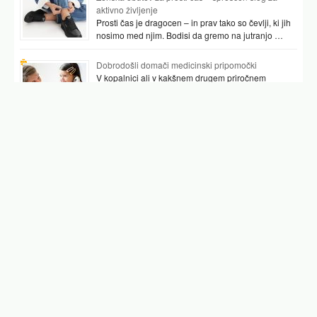
aktivno življenje
Prosti čas je dragocen – in prav tako so čevlji, ki jih
nosimo med njim. Bodisi da gremo na jutranjo …
Dobrodošli domači medicinski pripomočki
V kopalnici ali v kakšnem drugem priročnem
prostoru najpogosteje hranimo vsaj nekaj
pripomočkov, ki nam pomagajo preverjati tudi naše
zdravje. …
Podobni članki
spikanje pri srcu
špikanje v jajčnikih znak nosečnosti
špikanje v glavi
špikanje v jajčnikih
nenadno zbadanje pri srcu
šum na srcu znaki
šum na srcu
Facebook