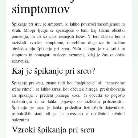
simptomov
Špikanje pri srcu je simptom, ki lahko povzroči zaskrbljenost in
strah. Mnogi ljudje se sprašujoče o tem, kaj takšni občutki
pomenijo, in ali so znak resnejših težav. V tem članku bomo
raziskali vzroke, simptome, morebitne diagnoze in načine
obvladovanja špikanja pri srcu. Naša naloga je razjasniti ta
simptom in pomagati bralcem razumeti, kdaj je čas za obisk
zdravnika.
Kaj je špikanje pri srcu?
Špikanje pri srcu, znano tudi kot “palpitacije” ali “nepravilne
srčne ritme”, se lahko izrazi kot občutek hitrega, preskakovanja
ali špikanja v predelu prsnega koša. Ti občutki so pogosto
kratkotrajni in se lahko pojavijo ob različnih priložnostih.
Špikanje pri srcu je lahko posledica fizioloških dejavnikov,
psiholoških stanj ali pa je povezano z različnimi srčnimi
boleznimi.
Vzroki špikanja pri srcu