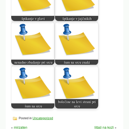
špikanje v glavi
špikanje v jajčnikih
nenadno zbadanje pri srcu
šum na srcu znaki
bolečine na levi strani pri
šum na srcu
srcu
Posted in
Uncategorized
«
mirzaten
lišaji na koži
»