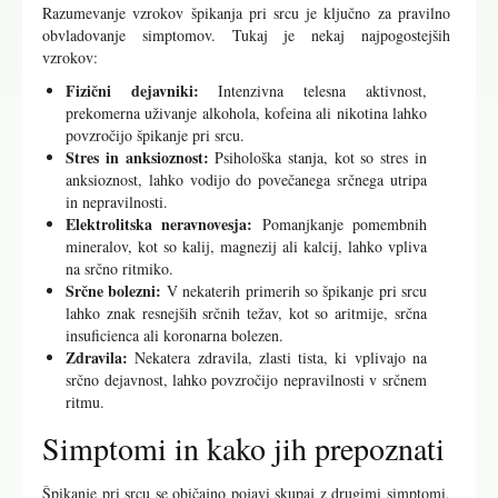
Razumevanje vzrokov špikanja pri srcu je ključno za pravilno
obvladovanje simptomov. Tukaj je nekaj najpogostejših
vzrokov:
Fizični dejavniki:
Intenzivna telesna aktivnost,
prekomerna uživanje alkohola, kofeina ali nikotina lahko
povzročijo špikanje pri srcu.
Stres in anksioznost:
Psihološka stanja, kot so stres in
anksioznost, lahko vodijo do povečanega srčnega utripa
in nepravilnosti.
Elektrolitska neravnovesja:
Pomanjkanje pomembnih
mineralov, kot so kalij, magnezij ali kalcij, lahko vpliva
na srčno ritmiko.
Srčne bolezni:
V nekaterih primerih so špikanje pri srcu
lahko znak resnejših srčnih težav, kot so aritmije, srčna
insuficienca ali koronarna bolezen.
Zdravila:
Nekatera zdravila, zlasti tista, ki vplivajo na
srčno dejavnost, lahko povzročijo nepravilnosti v srčnem
ritmu.
Simptomi in kako jih prepoznati
Špikanje pri srcu se običajno pojavi skupaj z drugimi simptomi,