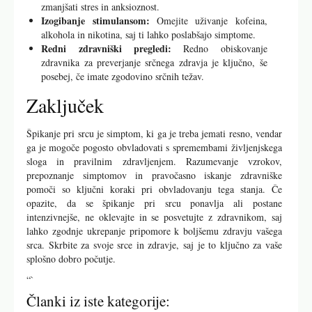
zmanjšati stres in anksioznost.
Izogibanje stimulansom:
Omejite uživanje kofeina,
alkohola in nikotina, saj ti lahko poslabšajo simptome.
Redni zdravniški pregledi:
Redno obiskovanje
zdravnika za preverjanje srčnega zdravja je ključno, še
posebej, če imate zgodovino srčnih težav.
Zaključek
Špikanje pri srcu je simptom, ki ga je treba jemati resno, vendar
ga je mogoče pogosto obvladovati s spremembami življenjskega
sloga in pravilnim zdravljenjem. Razumevanje vzrokov,
prepoznanje simptomov in pravočasno iskanje zdravniške
pomoči so ključni koraki pri obvladovanju tega stanja. Če
opazite, da se špikanje pri srcu ponavlja ali postane
intenzivnejše, ne oklevajte in se posvetujte z zdravnikom, saj
lahko zgodnje ukrepanje pripomore k boljšemu zdravju vašega
srca. Skrbite za svoje srce in zdravje, saj je to ključno za vaše
splošno dobro počutje.
“`
Članki iz iste kategorije: