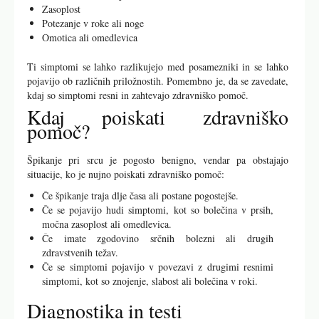
Zasoplost
Potezanje v roke ali noge
Omotica ali omedlevica
Ti simptomi se lahko razlikujejo med posamezniki in se lahko
pojavijo ob različnih priložnostih. Pomembno je, da se zavedate,
kdaj so simptomi resni in zahtevajo zdravniško pomoč.
Kdaj poiskati zdravniško
pomoč?
Špikanje pri srcu je pogosto benigno, vendar pa obstajajo
situacije, ko je nujno poiskati zdravniško pomoč:
Če špikanje traja dlje časa ali postane pogostejše.
Če se pojavijo hudi simptomi, kot so bolečina v prsih,
močna zasoplost ali omedlevica.
Če imate zgodovino srčnih bolezni ali drugih
zdravstvenih težav.
Če se simptomi pojavijo v povezavi z drugimi resnimi
simptomi, kot so znojenje, slabost ali bolečina v roki.
Diagnostika in testi