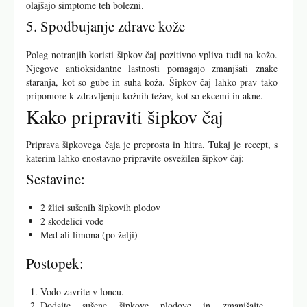
olajšajo simptome teh bolezni.
5. Spodbujanje zdrave kože
Poleg notranjih koristi šipkov čaj pozitivno vpliva tudi na kožo.
Njegove antioksidantne lastnosti pomagajo zmanjšati znake
staranja, kot so gube in suha koža. Šipkov čaj lahko prav tako
pripomore k zdravljenju kožnih težav, kot so ekcemi in akne.
Kako pripraviti šipkov čaj
Priprava šipkovega čaja je preprosta in hitra. Tukaj je recept, s
katerim lahko enostavno pripravite osvežilen šipkov čaj:
Sestavine:
2 žlici sušenih šipkovih plodov
2 skodelici vode
Med ali limona (po želji)
Postopek:
Vodo zavrite v loncu.
Dodajte sušene šipkove plodove in zmanjšajte