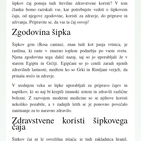
šipkov čaj ponuja tudi številne zdravstvene koristi? V tem
članku bomo raziskali vse, kar potrebujete vedeti o šipkovem
čaju, od njegove zgodovine, koristi za zdravje, do priprave in
uživanja. Pripravite se, da vas ta čaj osvoji!
Zgodovina šipka
Šipkov grm (Rosa canina), znan tudi kot pasja vrtnica, je
rastlina, ki raste v zmerno toplem podnebju po vsem svetu.
Njena zgodovina sega daleč nazaj, saj so jo uporabljali že v
starem Egiptu in Grčiji. Egipčani so jo cenili zaradi njenih
zdravilnih lastnosti, medtem ko so Grki in Rimljani verjeli, da
prinaša srečo in zdravje.
V srednjem veku so šipke uporabljali za pripravo čajev in
napitkov, ki so naj bi krepili imunski sistem in zdravili različne
bolezni. Z razvojem moderne medicine so se njihove koristi
nekoliko pozabile, a v zadnjih letih se je ponovno povečalo
zanimanje za to naravno zdravilo.
Zdravstvene koristi šipkovega
čaja
Šipkov čaj ni le osvežilna pijača; je tudi zakladnica hranil,