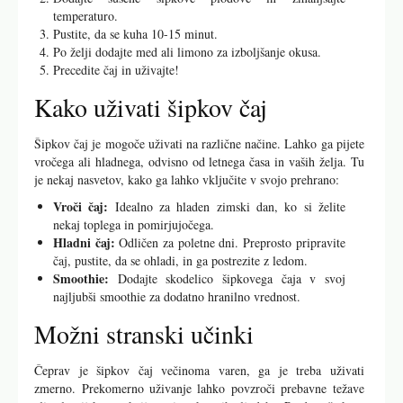
temperaturo.
Pustite, da se kuha 10-15 minut.
Po želji dodajte med ali limono za izboljšanje okusa.
Precedite čaj in uživajte!
Kako uživati šipkov čaj
Šipkov čaj je mogoče uživati na različne načine. Lahko ga pijete
vročega ali hladnega, odvisno od letnega časa in vaših želja. Tu
je nekaj nasvetov, kako ga lahko vključite v svojo prehrano:
Vroči čaj:
Idealno za hladen zimski dan, ko si želite
nekaj toplega in pomirjujočega.
Hladni čaj:
Odličen za poletne dni. Preprosto pripravite
čaj, pustite, da se ohladi, in ga postrezite z ledom.
Smoothie:
Dodajte skodelico šipkovega čaja v svoj
najljubši smoothie za dodatno hranilno vrednost.
Možni stranski učinki
Čeprav je šipkov čaj večinoma varen, ga je treba uživati
zmerno. Prekomerno uživanje lahko povzroči prebavne težave