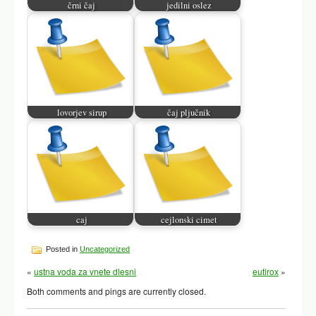
črni čaj
jedilni oslez
lovorjev sirup
čaj pljučnik
caj
cejlonski cimet
Posted in
Uncategorized
«
ustna voda za vnete dlesni
eutirox
»
Both comments and pings are currently closed.