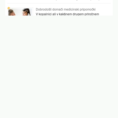
Dobrodošli domači medicinski pripomočki
V kopalnici ali v kakšnem drugem priročnem
prostoru najpogosteje hranimo vsaj nekaj
pripomočkov, ki nam pomagajo preverjati tudi naše
zdravje. …
Podobni članki
ota širca roš
floravital
črni čaj
jedilni oslez
lovorjev sirup
čaj pljučnik
caj
Facebook