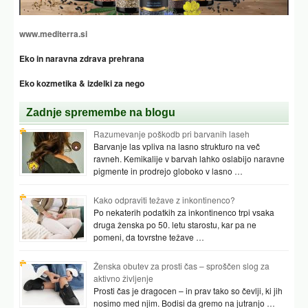
www.mediterra.si
Eko in naravna zdrava prehrana
Eko kozmetika & izdelki za nego
Zadnje spremembe na blogu
Razumevanje poškodb pri barvanih laseh
Barvanje las vpliva na lasno strukturo na več
ravneh. Kemikalije v barvah lahko oslabijo naravne
pigmente in prodrejo globoko v lasno …
Kako odpraviti težave z inkontinenco?
Po nekaterih podatkih za inkontinenco trpi vsaka
druga ženska po 50. letu starostu, kar pa ne
pomeni, da tovrstne težave …
Ženska obutev za prosti čas – sproščen slog za
aktivno življenje
Prosti čas je dragocen – in prav tako so čevlji, ki jih
nosimo med njim. Bodisi da gremo na jutranjo …