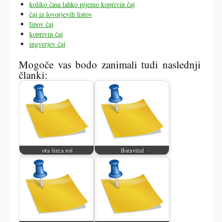
koliko časa lahko pijemo koprivin čaj
čaj iz lovorjevih listov
lipov čaj
koprivin čaj
ingverjev čaj
Mogoče vas bodo zanimali tudi naslednji
članki:
ota širca roš
floravital