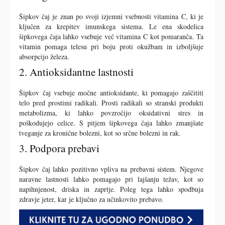
Šipkov čaj je znan po svoji izjemni vsebnosti vitamina C, ki je
ključen za krepitev imunskega sistema. Le ena skodelica
šipkovega čaja lahko vsebuje več vitamina C kot pomaranča. Ta
vitamin pomaga telesu pri boju proti okužbam in izboljšuje
absorpcijo železa.
2. Antioksidantne lastnosti
Šipkov čaj vsebuje močne antioksidante, ki pomagajo zaščititi
telo pred prostimi radikali. Prosti radikali so stranski produkti
metabolizma, ki lahko povzročijo oksidativni stres in
poškodujejo celice. S pitjem šipkovega čaja lahko zmanjšate
tveganje za kronične bolezni, kot so srčne bolezni in rak.
3. Podpora prebavi
Šipkov čaj lahko pozitivno vpliva na prebavni sistem. Njegove
naravne lastnosti lahko pomagajo pri lajšanju težav, kot so
napihnjenost, driska in zaprtje. Poleg tega lahko spodbuja
zdravje jeter, kar je ključno za učinkovito prebavo.