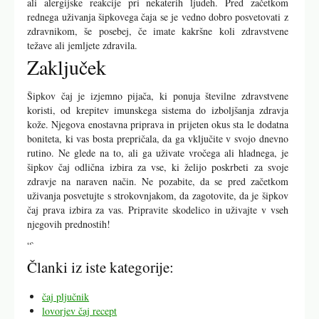
ali alergijske reakcije pri nekaterih ljudeh. Pred začetkom
rednega uživanja šipkovega čaja se je vedno dobro posvetovati z
zdravnikom, še posebej, če imate kakršne koli zdravstvene
težave ali jemljete zdravila.
Zaključek
Šipkov čaj je izjemno pijača, ki ponuja številne zdravstvene
koristi, od krepitev imunskega sistema do izboljšanja zdravja
kože. Njegova enostavna priprava in prijeten okus sta le dodatna
boniteta, ki vas bosta prepričala, da ga vključite v svojo dnevno
rutino. Ne glede na to, ali ga uživate vročega ali hladnega, je
šipkov čaj odlična izbira za vse, ki želijo poskrbeti za svoje
zdravje na naraven način. Ne pozabite, da se pred začetkom
uživanja posvetujte s strokovnjakom, da zagotovite, da je šipkov
čaj prava izbira za vas. Pripravite skodelico in uživajte v vseh
njegovih prednostih!
“`
Članki iz iste kategorije:
čaj pljučnik
lovorjev čaj recept