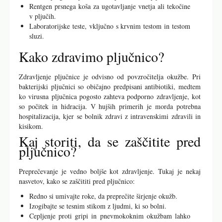
Rentgen prsnega koša za ugotavljanje vnetja ali tekočine
v pljučih.
Laboratorijske teste, vključno s krvnim testom in testom
sluzi.
Kako zdravimo pljučnico?
Zdravljenje pljučnice je odvisno od povzročitelja okužbe. Pri
bakterijski pljučnici so običajno predpisani antibiotiki, medtem
ko virusna pljučnica pogosto zahteva podporno zdravljenje, kot
so počitek in hidracija. V hujših primerih je morda potrebna
hospitalizacija, kjer se bolnik zdravi z intravenskimi zdravili in
kisikom.
Kaj storiti, da se zaščitite pred
pljučnico?
Preprečevanje je vedno boljše kot zdravljenje. Tukaj je nekaj
nasvetov, kako se zaščititi pred pljučnico:
Redno si umivajte roke, da preprečite širjenje okužb.
Izogibajte se tesnim stikom z ljudmi, ki so bolni.
Cepljenje proti gripi in pnevmokoknim okužbam lahko