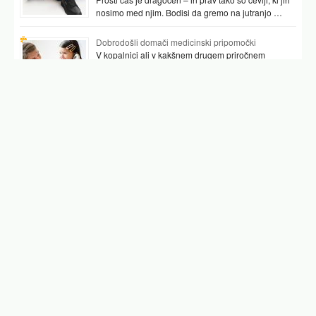
nosimo med njim. Bodisi da gremo na jutranjo …
Dobrodošli domači medicinski pripomočki
V kopalnici ali v kakšnem drugem priročnem
prostoru najpogosteje hranimo vsaj nekaj
pripomočkov, ki nam pomagajo preverjati tudi naše
zdravje. …
Podobni članki
pljučnica
pljucnica
znaki pljučnice
pljučnica pri otroku
bakterijska pljučnica inkubacijska doba
atipična pljučnica forum
bakterijska pljučnica forum
Facebook