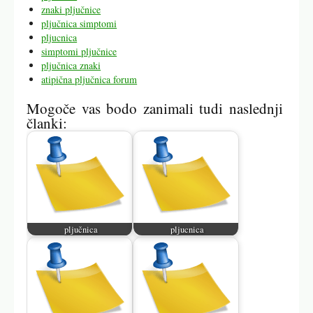
znaki pljučnice
pljučnica simptomi
pljucnica
simptomi pljučnice
pljučnica znaki
atipična pljučnica forum
Mogoče vas bodo zanimali tudi naslednji
članki:
pljučnica
pljucnica