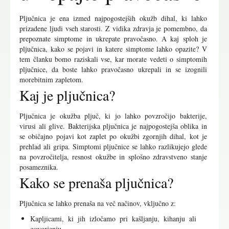
Pljučnica je ena izmed najpogostejših okužb dihal, ki lahko
prizadene ljudi vseh starosti. Z vidika zdravja je pomembno, da
prepoznate simptome in ukrepate pravočasno. A kaj sploh je
pljučnica, kako se pojavi in katere simptome lahko opazite? V
tem članku bomo raziskali vse, kar morate vedeti o simptomih
pljučnice, da boste lahko pravočasno ukrepali in se izognili
morebitnim zapletom.
Kaj je pljučnica?
Pljučnica je okužba pljuč, ki jo lahko povzročijo bakterije,
virusi ali glive. Bakterijska pljučnica je najpogostejša oblika in
se običajno pojavi kot zaplet po okužbi zgornjih dihal, kot je
prehlad ali gripa. Simptomi pljučnice se lahko razlikujejo glede
na povzročitelja, resnost okužbe in splošno zdravstveno stanje
posameznika.
Kako se prenaša pljučnica?
Pljučnica se lahko prenaša na več načinov, vključno z:
Kapljicami, ki jih izločamo pri kašljanju, kihanju ali
govorjenju.