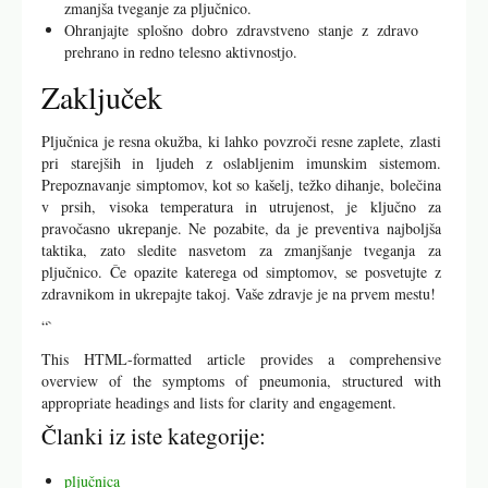
zmanjša tveganje za pljučnico.
Ohranjajte splošno dobro zdravstveno stanje z zdravo
prehrano in redno telesno aktivnostjo.
Zaključek
Pljučnica je resna okužba, ki lahko povzroči resne zaplete, zlasti
pri starejših in ljudeh z oslabljenim imunskim sistemom.
Prepoznavanje simptomov, kot so kašelj, težko dihanje, bolečina
v prsih, visoka temperatura in utrujenost, je ključno za
pravočasno ukrepanje. Ne pozabite, da je preventiva najboljša
taktika, zato sledite nasvetom za zmanjšanje tveganja za
pljučnico. Če opazite katerega od simptomov, se posvetujte z
zdravnikom in ukrepajte takoj. Vaše zdravje je na prvem mestu!
“`
This HTML-formatted article provides a comprehensive
overview of the symptoms of pneumonia, structured with
appropriate headings and lists for clarity and engagement.
Članki iz iste kategorije:
pljučnica