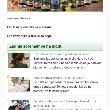
www.mediterra.si
Eko in naravna zdrava prehrana
Eko kozmetika & izdelki za nego
Zadnje spremembe na blogu
Razumevanje poškodb pri barvanih laseh
Barvanje las vpliva na lasno strukturo na več
ravneh. Kemikalije v barvah lahko oslabijo naravne
pigmente in prodrejo globoko v lasno …
Kako odpraviti težave z inkontinenco?
Po nekaterih podatkih za inkontinenco trpi vsaka
druga ženska po 50. letu starostu, kar pa ne
pomeni, da tovrstne težave …
Ženska obutev za prosti čas – sproščen slog za
aktivno življenje
Prosti čas je dragocen – in prav tako so čevlji, ki jih