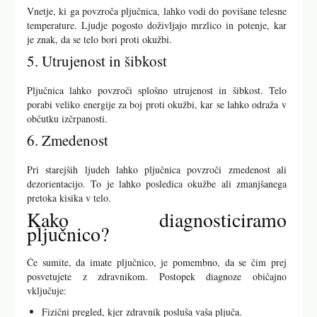
Vnetje, ki ga povzroča pljučnica, lahko vodi do povišane telesne
temperature. Ljudje pogosto doživljajo mrzlico in potenje, kar
je znak, da se telo bori proti okužbi.
5. Utrujenost in šibkost
Pljučnica lahko povzroči splošno utrujenost in šibkost. Telo
porabi veliko energije za boj proti okužbi, kar se lahko odraža v
občutku izčrpanosti.
6. Zmedenost
Pri starejših ljudeh lahko pljučnica povzroči zmedenost ali
dezorientacijo. To je lahko posledica okužbe ali zmanjšanega
pretoka kisika v telo.
Kako diagnosticiramo
pljučnico?
Če sumite, da imate pljučnico, je pomembno, da se čim prej
posvetujete z zdravnikom. Postopek diagnoze običajno
vključuje:
Fizični pregled, kjer zdravnik posluša vaša pljuča.