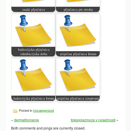
znaki pljučnice
pljučnica pri otroku
bakterijska pljučnica
inkubacijska doba
atipična pljučnica forum
bakterijska pljučnica forum
atipična pljučnica simptomi
Posted in
Uncategorized
«
dermatilomania
toksoplazmoza v nosečnosti
»
Both comments and pings are currently closed.