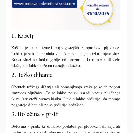
1. Kašelj
Kašelj je eden izmed najpogostejših simptomov pljučnice.
Lahko je suh ali produktiven, kar pomeni, da izkašljujete sluz.
Barva sluzi se lahko giblje od prozorne do rumene ali celo
rdeče, kar lahko kaže na resnejšo okužbo.
2. Težko dihanje
Občutek težkega dihanja ali pomanjkanja zraka je še en pogost
simptom pljučnice. To se lahko pojavi zaradi vnetja pljučnega
tkiva, kar oteži prenos kisika. Ljudje lahko občutijo, da morajo
pogosteje dihati ali pa se počutijo zadušene.
3. Bolečina v prsih
Bolečina v prsih, ki se lahko poslabša pri globokem dihanju ali
kašlju, je lahko znak pljučnice. Ta bolečina je pogosto ostra in