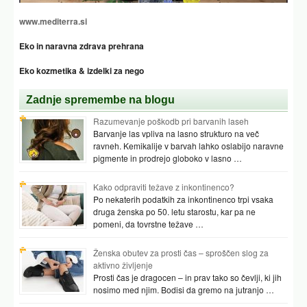
www.mediterra.si
Eko in naravna zdrava prehrana
Eko kozmetika & izdelki za nego
Zadnje spremembe na blogu
Razumevanje poškodb pri barvanih laseh
Barvanje las vpliva na lasno strukturo na več
ravneh. Kemikalije v barvah lahko oslabijo naravne
pigmente in prodrejo globoko v lasno …
Kako odpraviti težave z inkontinenco?
Po nekaterih podatkih za inkontinenco trpi vsaka
druga ženska po 50. letu starostu, kar pa ne
pomeni, da tovrstne težave …
Ženska obutev za prosti čas – sproščen slog za
aktivno življenje
Prosti čas je dragocen – in prav tako so čevlji, ki jih
nosimo med njim. Bodisi da gremo na jutranjo …