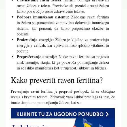
raven železa v telesu. Previsoke ali prenizke ravni železa
lahko povzročijo resne zdravstvene težave.
Podpora imunskemu sistemu:
Zadostne ravni feritina
in železa so pomembne za pravilno delovanje imunskega
sistema, kar pomeni, da lahko preprečimo okužbe in
bolezni.
Proizvodnja energije:
Železo je ključno za proizvodnjo
energije v celicah, kar vpliva na našo splošno vitalnost in
počutje.
Preprečevanje anemije:
Nizke ravni feritina so pogosto
znak anemije, stanja, ki ga povzroča pomanjkanje železa
in se lahko manifestira kot utrujenost, šibkost in bledica.
Kako preveriti raven feritina?
Preverjanje ravni feritina je preprost postopek, ki se običajno
izvaja s krvnim testom. Zdravnik vam lahko predlaga ta test, če
imate simptome pomanjkanja železa, kot so: