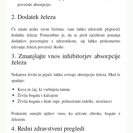
povečate absorpcijo.
2. Dodatek železa
Če imate nizke ravni feritina, vam lahko zdravnik priporoči
dodatke železa. Pomembno je, da se pred začetkom jemanja
dodatkov posvetujete z zdravnikom, saj lahko prekomerno
uživanje železa povzroči škodo.
3. Zmanjšajte vnos inhibitorjev absorpcije
železa
Nekatera živila in pijače lahko ovirajo absorpcijo železa. Med te
spadajo:
Kava in čaj, ki vsebujeta tanine
Živila bogata s kalcijem
Živila bogata s fitati (npr. polnozrnati izdelki, stročnice)
Poskusite omejiti njihov vnos, ko uživate obroke, bogate z
železom.
4. Redni zdravstveni pregledi