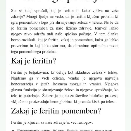
Ste se kdaj vprašali, kaj je feritin in kako vpliva na vaše
zdravje? Mnogi ljudje ne vedo, da je feritin ključen protein, ki
igra pomembno vlogo pri shranjevanju železa v telesu. Ne le da
je feritin pomemben za naše fizično zdravje, temveč lahko
njegov nivo odraža tudi naše splošno počutje. V tem članku
bomo raziskali, kaj je feritin, zakaj je pomemben, kako ga lahko
preverimo in kaj lahko storimo, da ohranimo optimalno raven
tega pomembnega proteina.
Kaj je feritin?
Feritin je beljakovina, ki deluje kot skladišče železa v telesu.
Najdemo ga v vseh celicah, vendar je njegova največja
koncentracija v jetrih, kostnem mozgu in vranici. Njegova
glavna funkcija je shranjevanje železa in njegovo sproščanje, ko
telo to potrebuje. Železo je nujno za številne biološke procese,
vključno s proizvodnjo hemoglobina, ki prenaša kisik po telesu.
Zakaj je feritin pomemben?
Feritin je ključen za naše zdravje iz več razlogov:
Uravnavanje ravni železa:
Feritin pomaga uravnavati