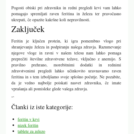
Pogosti obiski pri zdravniku in redni pregledi krvi vam lahko
pomagajo spremljati raven feritina in železa ter pravočasno
ukrepati, če opazite kakršne koli nepravilnosti.
Zaključek
Feritin je ključen protein, ki igra pomembno vlogo pri
shranjevanju železa in podpiranju našega zdravja. Razumevanje
njegove vloge in ravni v našem telesu nam lahko pomaga
preprečiti številne zdravstvene težave, vključno z anemijo. S
pravilno prehrano, morebitnimi dodatki in rednimi
zdravstvenimi pregledi lahko učinkovito uravnavamo raven
feritina in s tem izboljšamo svoje splošno počutje. Ne pozabite,
da je vedno najbolje poiskati nasvet zdravnika, če imate
vprašanja ali pomisleke glede vašega zdravja.
“`
Članki iz iste kategorije:
feritin v krvi
nizek feritin
tablete za zelezo