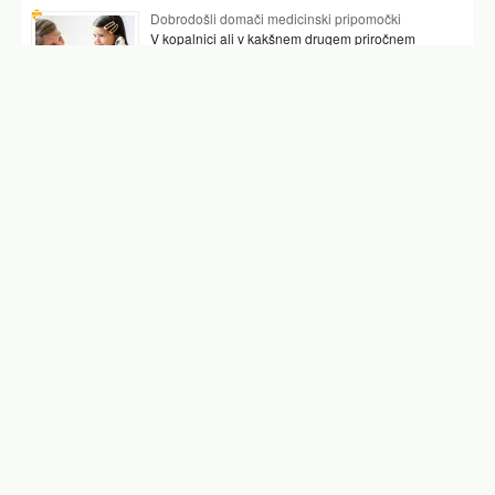
Dobrodošli domači medicinski pripomočki
V kopalnici ali v kakšnem drugem priročnem
prostoru najpogosteje hranimo vsaj nekaj
pripomočkov, ki nam pomagajo preverjati tudi naše
zdravje. …
Podobni članki
feritin v krvi
nizek feritin
tablete za zelezo
hemoglobin v krvi
kako izboljšati železo v krvi
pomanjkanje železa
normalna vrednost železa v krvi
Facebook