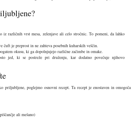
iljubljene?
 iz različnih vrst mesa, zelenjave ali celo stročnic. To pomeni, da lahko
e čuft je preprost in ne zahteva posebnih kuharskih veščin.
ogatem okusu, ki ga dopolnjujejo različne začimbe in omake.
to jed, ki se postreže pri druženju, kar dodatno povečuje njihovo
te
ako priljubljene, poglejmo osnovni recept. Ta recept je enostaven in omogoča
piščančje ali mešano)