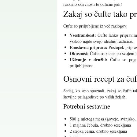
razkrilo skrivnosti te odlične jedi!
Zakaj so čufte tako pr
Čufte so priljubljene iz več razlogov:
Vsestranskost:
Čufte lahko pripravimo
vsakdo najde svojo idealno različico.
Enostavna priprava:
Postopek priprav
Okusnost:
Čufte so znane po svojem b
Uživanje v družbi:
Čufte so pogos
priljubljenost.
Osnovni recept za čuf
Sedaj, ko smo spoznali, zakaj so čufte t
številne prilagoditve po vaših željah.
Potrebni sestavine
500 g mletega mesa (goveje, svinjsko, 
1 majhna čebula, drobno sesekljana
2 stroka česna, drobno sesekljana