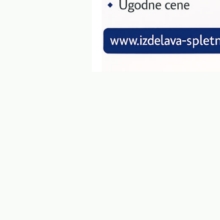
Tomatna omaka:
Klasična izbira, ki 
Jogurtova omaka:
Sveža in kremasta 
Čili omaka:
Za tiste, ki imajo radi pi
Priprava v pečici
Namesto praženja na ponvi lahko čufte prip
pecite pri 200 °C približno 20-25 minut. Ta
Postrežba in kombina