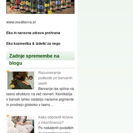
www.mediterra.si
Eko in naravna zdrava prehrana
Eko kozmetika & izdelki za nego
Zadnje spremembe na
blogu
Razumevanje
poškodb pri barvanih
laseh
Barvanje las vpliva na
lasno strukturo na več ravneh. Kemikalije
v barvah lahko oslabijo naravne pigmente
in prodrejo globoko v lasno …
Kako odpraviti težave
z inkontinenco?
Po nekaterih podatkih
za inkontinenco trpi