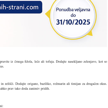
pravite iz črnega fižola, leče ali tofuja. Dodajte nasekljano zelenjavo, kot so
kus.
in zelišči. Dodajte origano, baziliko, rožmarin ali timijan za drugačen okus.
 lahko prav tako doda zanimiv pridih.
mi: