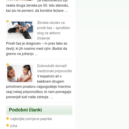
vsaka druga ženska po 50. letu starostu,
kar pa ne pomeni, da tovrstne težave …
Ženska obutev za
prosti čas – sproščen
slog za aktivno
življenje
Prosti čas je dragocen – in prav tako so
čevlji, ki jih nosimo med njim. Bodisi da
gremo na jutranjo …
Dobrodošli domači
medicinski pripomočki
V kopalnici ali v
kakšnem drugem
priročnem prostoru najpogosteje hranimo
vsaj nekaj pripomočkov, ki nam pomagajo
preverjati tudi naše zdravje. …
Podobni članki
najboljše polnjene paprike
juha