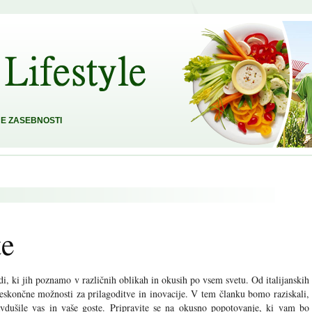
E ZASEBNOSTI
te
edi, ki jih poznamo v različnih oblikah in okusih po vsem svetu. Od italijanskih
neskončne možnosti za prilagoditve in inovacije. V tem članku bomo raziskali,
avdušile vas in vaše goste. Pripravite se na okusno popotovanje, ki vam bo