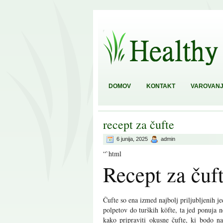
DOMOV
KONTAKT
VAROVANJ
recept za čufte
6 junija, 2025
admin
“`html
Recept za čuf
Čufte so ena izmed najbolj priljubljenih j
polpetov do turških köfte, ta jed ponuja 
kako pripraviti okusne čufte, ki bodo n