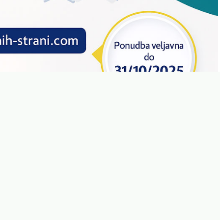
dopolnjuje čufte in jim daje sočnost.
omaka, odlična za poletne dni.
kantne okuse.
ravite tudi v pečici. Preprosto jih položite na pekač, prelijte z malo olja in
ko boste dobili zdravo različico te jedi.
cije