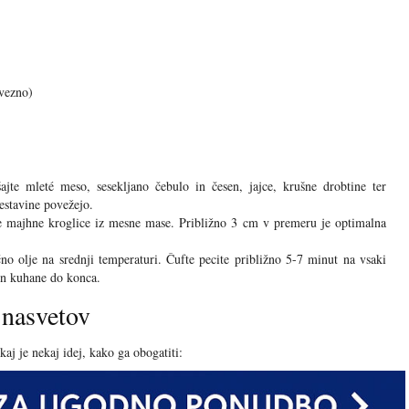
bvezno)
jte mleté meso, sesekljano čebulo in česen, jajce, krušne drobtine ter
estavine povežejo.
 majhne kroglice iz mesne mase. Približno 3 cm v premeru je optimalna
no olje na srednji temperaturi. Čufte pecite približno 5-7 minut na vsaki
 in kuhane do konca.
 nasvetov
kaj je nekaj idej, kako ga obogatiti: