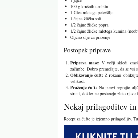
1 jajce
100 g krušnih drobtin
1 žlica mletega peteršilja
1 čajna žlička soli
1/2 čajne žličke popra
1/2 čajne žličke mletega kumina (neo
Oljčno olje za praženje
Postopek priprave
Priprava mase:
V večji skledi zmeša
začimbe. Dobro premešajte, da se vsi s
Oblikovanje čuft:
Z rokami oblikujte
velikost.
Praženje čuft:
Na ponvi segrejte oljč
strani, dokler ne postanejo zlato rjave
Nekaj prilagoditev in
Recept za čufte je izjemno prilagodljiv. Tu