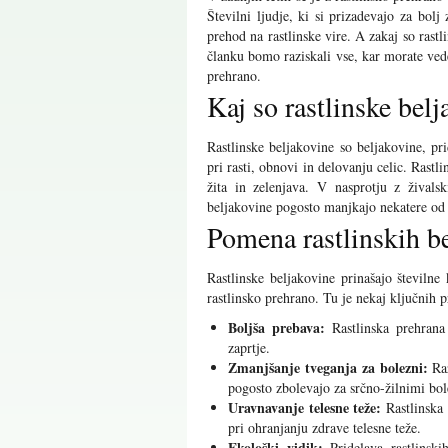
Številni ljudje, ki si prizadevajo za bol
prehod na rastlinske vire. A zakaj so ras
članku bomo raziskali vse, kar morate vede
prehrano.
Kaj so rastlinske bel
Rastlinske beljakovine so beljakovine, pr
pri rasti, obnovi in delovanju celic. Rastl
žita in zelenjava. V nasprotju z živalsk
beljakovine pogosto manjkajo nekatere od 
Pomena rastlinskih b
Rastlinske beljakovine prinašajo številne
rastlinsko prehrano. Tu je nekaj ključnih p
Boljša prebava:
Rastlinska prehrana
zaprtje.
Zmanjšanje tveganja za bolezni:
Raz
pogosto zbolevajo za srčno-žilnimi bol
Uravnavanje telesne teže:
Rastlinska 
pri ohranjanju zdrave telesne teže.
Ekološki vidik:
Pridelava rastlinski