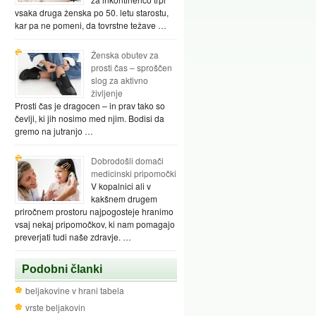
vsaka druga ženska po 50. letu starostu,
kar pa ne pomeni, da tovrstne težave …
Ženska obutev za
prosti čas – sproščen
slog za aktivno
življenje
Prosti čas je dragocen – in prav tako so
čevlji, ki jih nosimo med njim. Bodisi da
gremo na jutranjo …
Dobrodošli domači
medicinski pripomočki
V kopalnici ali v
kakšnem drugem
priročnem prostoru najpogosteje hranimo
vsaj nekaj pripomočkov, ki nam pomagajo
preverjati tudi naše zdravje. …
Podobni članki
beljakovine v hrani tabela
vrste beljakovin