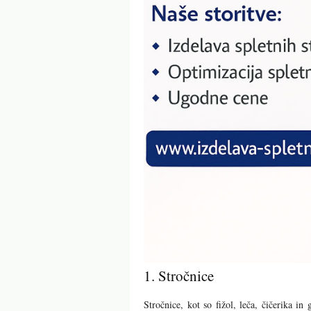
1. Stročnice
Stročnice, kot so fižol, leča, čičerika in