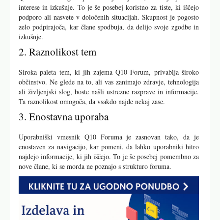
interese in izkušnje. To je še posebej koristno za tiste, ki iščejo
podporo ali nasvete v določenih situacijah. Skupnost je pogosto
zelo podpirajoča, kar člane spodbuja, da delijo svoje zgodbe in
izkušnje.
2. Raznolikost tem
Široka paleta tem, ki jih zajema Q10 Forum, privablja široko
občinstvo. Ne glede na to, ali vas zanimajo zdravje, tehnologija
ali življenjski slog, boste našli ustrezne razprave in informacije.
Ta raznolikost omogoča, da vsakdo najde nekaj zase.
3. Enostavna uporaba
Uporabniški vmesnik Q10 Foruma je zasnovan tako, da je
enostaven za navigacijo, kar pomeni, da lahko uporabniki hitro
najdejo informacije, ki jih iščejo. To je še posebej pomembno za
nove člane, ki se morda ne poznajo s strukturo foruma.