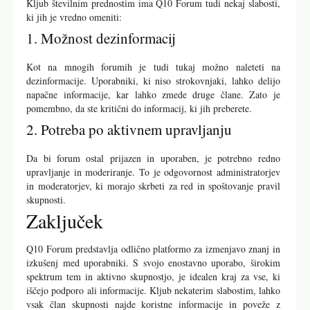
Kljub številnim prednostim ima Q10 Forum tudi nekaj slabosti,
ki jih je vredno omeniti:
1. Možnost dezinformacij
Kot na mnogih forumih je tudi tukaj možno naleteti na
dezinformacije. Uporabniki, ki niso strokovnjaki, lahko delijo
napačne informacije, kar lahko zmede druge člane. Zato je
pomembno, da ste kritični do informacij, ki jih preberete.
2. Potreba po aktivnem upravljanju
Da bi forum ostal prijazen in uporaben, je potrebno redno
upravljanje in moderiranje. To je odgovornost administratorjev
in moderatorjev, ki morajo skrbeti za red in spoštovanje pravil
skupnosti.
Zaključek
Q10 Forum predstavlja odlično platformo za izmenjavo znanj in
izkušenj med uporabniki. S svojo enostavno uporabo, širokim
spektrum tem in aktivno skupnostjo, je idealen kraj za vse, ki
iščejo podporo ali informacije. Kljub nekaterim slabostim, lahko
vsak član skupnosti najde koristne informacije in poveže z