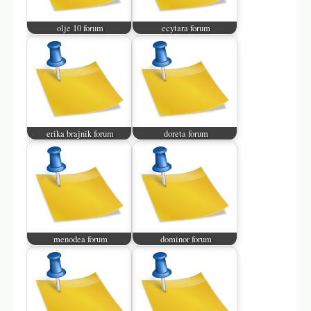
olje 10 forum
ecytara forum
erika brajnik forum
doreta forum
menodea forum
dominor forum