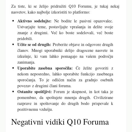
Za tiste, ki se želijo pridružiti Q10 Forumu, je tukaj nekaj
nasvetov, kako najbolje izkoristiti to platformo:
Aktivno sodelujte:
Ne bodite le pasivni opazovalec.
Ustvarjajte teme, postavljajte vprašanja in delite svoje
znanje z drugimi. Več ko boste sodelovali, več boste
pridobili.
Učite se od drugih:
Preberite objave in odgovore drugih
članov. Mnogi uporabniki delijo dragocene nasvete in
izkušnje, ki vam lahko pomagajo na vašem področju
zanimanja.
Uporabite zasebna sporočila:
Če želite govoriti z
nekom neposredno, lahko uporabite funkcijo zasebnega
sporočanja. To je odličen način za gradnjo osebnih
povezav z drugimi člani foruma.
Ostanite spoštljivi:
Forum je skupnost, in kot taka je
pomembno, da spoštujete mnenja drugih. Civilizirane
razprave in spoštovanje do drugih bodo prispevale k
pozitivnemu vzdušju.
Negativni vidiki Q10 Foruma