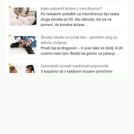
Kako odpraviti težave z inkontinenco?
Po nekaterih podatkih za inkontinenco trpi vsaka
druga ženska po 50. letu starostu, kar pa ne
pomeni, da tovrstne težave …
Ženska obutev za prosti čas – sproščen slog za
aktivno življenje
Prosti čas je dragocen – in prav tako so čevlji, ki jih
nosimo med njim. Bodisi da gremo na jutranjo …
Dobrodošli domači medicinski pripomočki
V kopalnici ali v kakšnem drugem priročnem
prostoru najpogosteje hranimo vsaj nekaj
pripomočkov, ki nam pomagajo preverjati tudi naše
zdravje. …
Podobni članki
olje 10 forum
ecytara forum
erika brajnik forum
doreta forum