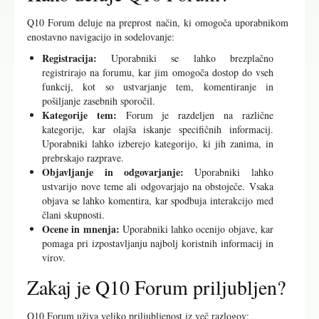
Q10 Forum deluje na preprost način, ki omogoča uporabnikom
enostavno navigacijo in sodelovanje:
Registracija:
Uporabniki se lahko brezplačno
registrirajo na forumu, kar jim omogoča dostop do vseh
funkcij, kot so ustvarjanje tem, komentiranje in
pošiljanje zasebnih sporočil.
Kategorije tem:
Forum je razdeljen na različne
kategorije, kar olajša iskanje specifičnih informacij.
Uporabniki lahko izberejo kategorijo, ki jih zanima, in
prebrskajo razprave.
Objavljanje in odgovarjanje:
Uporabniki lahko
ustvarijo nove teme ali odgovarjajo na obstoječe. Vsaka
objava se lahko komentira, kar spodbuja interakcijo med
člani skupnosti.
Ocene in mnenja:
Uporabniki lahko ocenijo objave, kar
pomaga pri izpostavljanju najbolj koristnih informacij in
virov.
Zakaj je Q10 Forum priljubljen?
Q10 Forum uživa veliko priljubljenost iz več razlogov: