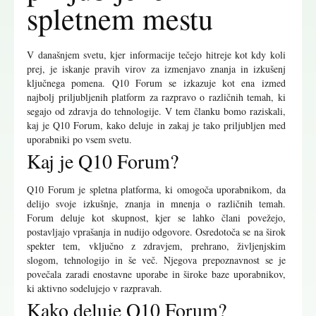
spletnem mestu
V današnjem svetu, kjer informacije tečejo hitreje kot kdy koli
prej, je iskanje pravih virov za izmenjavo znanja in izkušenj
ključnega pomena. Q10 Forum se izkazuje kot ena izmed
najbolj priljubljenih platform za razpravo o različnih temah, ki
segajo od zdravja do tehnologije. V tem članku bomo raziskali,
kaj je Q10 Forum, kako deluje in zakaj je tako priljubljen med
uporabniki po vsem svetu.
Kaj je Q10 Forum?
Q10 Forum je spletna platforma, ki omogoča uporabnikom, da
delijo svoje izkušnje, znanja in mnenja o različnih temah.
Forum deluje kot skupnost, kjer se lahko člani povežejo,
postavljajo vprašanja in nudijo odgovore. Osredotoča se na širok
spekter tem, vključno z zdravjem, prehrano, življenjskim
slogom, tehnologijo in še več. Njegova prepoznavnost se je
povečala zaradi enostavne uporabe in široke baze uporabnikov,
ki aktivno sodelujejo v razpravah.
Kako deluje Q10 Forum?