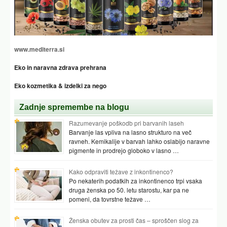
www.mediterra.si
Eko in naravna zdrava prehrana
Eko kozmetika & izdelki za nego
Zadnje spremembe na blogu
Razumevanje poškodb pri barvanih laseh
Barvanje las vpliva na lasno strukturo na več
ravneh. Kemikalije v barvah lahko oslabijo naravne
pigmente in prodrejo globoko v lasno …
Kako odpraviti težave z inkontinenco?
Po nekaterih podatkih za inkontinenco trpi vsaka
druga ženska po 50. letu starostu, kar pa ne
pomeni, da tovrstne težave …
Ženska obutev za prosti čas – sproščen slog za