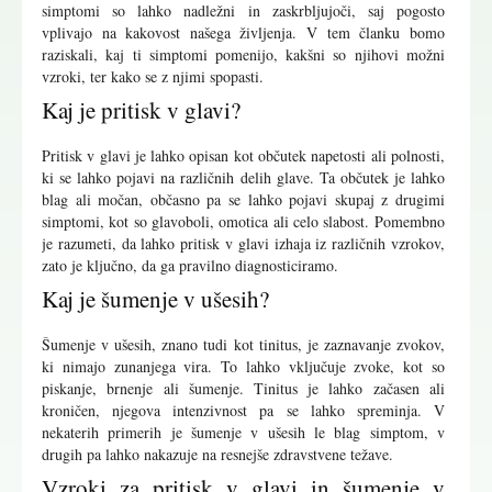
simptomi so lahko nadležni in zaskrbljujoči, saj pogosto
vplivajo na kakovost našega življenja. V tem članku bomo
raziskali, kaj ti simptomi pomenijo, kakšni so njihovi možni
vzroki, ter kako se z njimi spopasti.
Kaj je pritisk v glavi?
Pritisk v glavi je lahko opisan kot občutek napetosti ali polnosti,
ki se lahko pojavi na različnih delih glave. Ta občutek je lahko
blag ali močan, občasno pa se lahko pojavi skupaj z drugimi
simptomi, kot so glavoboli, omotica ali celo slabost. Pomembno
je razumeti, da lahko pritisk v glavi izhaja iz različnih vzrokov,
zato je ključno, da ga pravilno diagnosticiramo.
Kaj je šumenje v ušesih?
Šumenje v ušesih, znano tudi kot tinitus, je zaznavanje zvokov,
ki nimajo zunanjega vira. To lahko vključuje zvoke, kot so
piskanje, brnenje ali šumenje. Tinitus je lahko začasen ali
kroničen, njegova intenzivnost pa se lahko spreminja. V
nekaterih primerih je šumenje v ušesih le blag simptom, v
drugih pa lahko nakazuje na resnejše zdravstvene težave.
Vzroki za pritisk v glavi in šumenje v