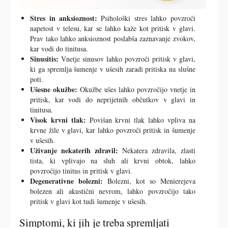
Stres in anksioznost:
Psihološki stres lahko povzroči
napetost v telesu, kar se lahko kaže kot pritisk v glavi.
Prav tako lahko anksioznost poslabša zaznavanje zvokov,
kar vodi do tinitusa.
Sinusitis:
Vnetje sinusov lahko povzroči pritisk v glavi,
ki ga spremlja šumenje v ušesih zaradi pritiska na slušne
poti.
Ušesne okužbe:
Okužbe ušes lahko povzročijo vnetje in
pritisk, kar vodi do neprijetnih občutkov v glavi in
tinitusa.
Visok krvni tlak:
Povišan krvni tlak lahko vpliva na
krvne žile v glavi, kar lahko povzroči pritisk in šumenje
v ušesih.
Uživanje nekaterih zdravil:
Nekatera zdravila, zlasti
tista, ki vplivajo na sluh ali krvni obtok, lahko
povzročijo tinitus in pritisk v glavi.
Degenerativne bolezni:
Bolezni, kot so Menierejeva
bolezen ali akustični nevrom, lahko povzročijo tako
pritisk v glavi kot tudi šumenje v ušesih.
Simptomi, ki jih je treba spremljati