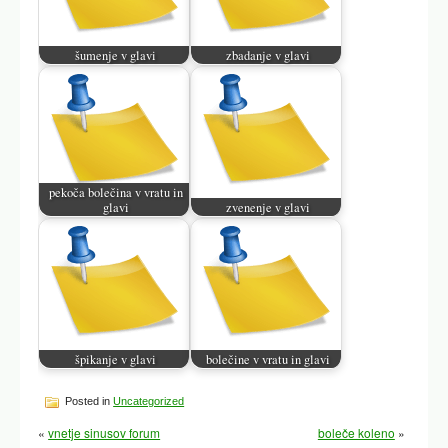
šumenje v glavi
zbadanje v glavi
pekoča bolečina v vratu in
glavi
zvenenje v glavi
špikanje v glavi
bolečine v vratu in glavi
Posted in
Uncategorized
«
vnetje sinusov forum
boleče koleno
»