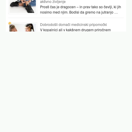
aktivno življenje
Prosti čas je dragocen – in prav tako so čevlji, ki jih
nosimo med njim. Bodisi da gremo na jutranjo …
Dobrodošli domači medicinski pripomočki
V kopalnici ali v kakšnem drugem priročnem
prostoru najpogosteje hranimo vsaj nekaj
pripomočkov, ki nam pomagajo preverjati tudi naše
zdravje. …
Podobni članki
pritisk v glavi
šumenje v glavi vzrok
šumenje v glavi
zbadanje v glavi
pekoča bolečina v vratu in glavi
zvenenje v glavi
špikanje v glavi
Facebook