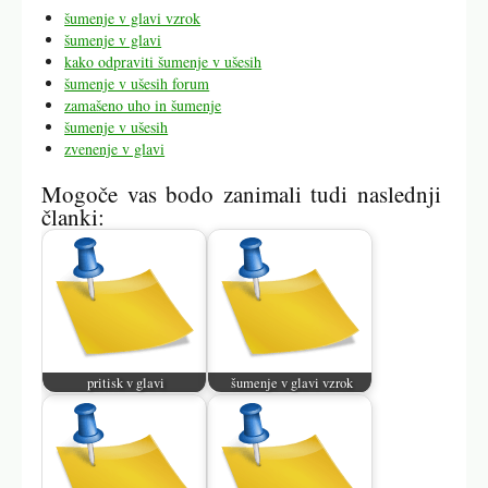
šumenje v glavi vzrok
šumenje v glavi
kako odpraviti šumenje v ušesih
šumenje v ušesih forum
zamašeno uho in šumenje
šumenje v ušesih
zvenenje v glavi
Mogoče vas bodo zanimali tudi naslednji
članki:
pritisk v glavi
šumenje v glavi vzrok