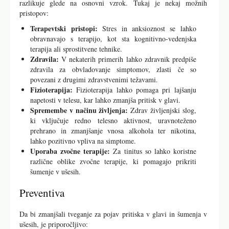
razlikuje glede na osnovni vzrok. Tukaj je nekaj možnih
pristopov:
Terapevtski pristopi:
Stres in anksioznost se lahko
obravnavajo s terapijo, kot sta kognitivno-vedenjska
terapija ali sprostitvene tehnike.
Zdravila:
V nekaterih primerih lahko zdravnik predpiše
zdravila za obvladovanje simptomov, zlasti če so
povezani z drugimi zdravstvenimi težavami.
Fizioterapija:
Fizioterapija lahko pomaga pri lajšanju
napetosti v telesu, kar lahko zmanjša pritisk v glavi.
Spremembe v načinu življenja:
Zdrav življenjski slog,
ki vključuje redno telesno aktivnost, uravnoteženo
prehrano in zmanjšanje vnosa alkohola ter nikotina,
lahko pozitivno vpliva na simptome.
Uporaba zvočne terapije:
Za tinitus so lahko koristne
različne oblike zvočne terapije, ki pomagajo prikriti
šumenje v ušesih.
Preventiva
Da bi zmanjšali tveganje za pojav pritiska v glavi in šumenja v
ušesih, je priporočljivo: