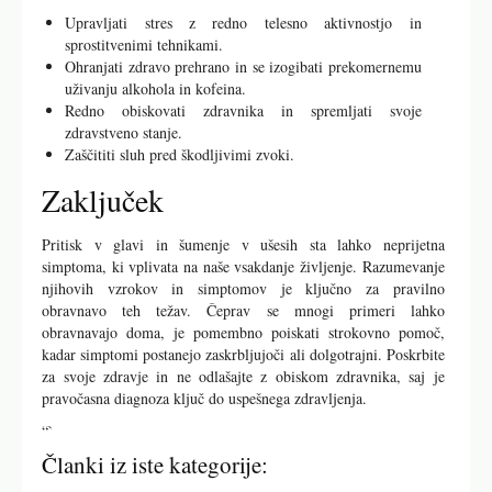
Upravljati stres z redno telesno aktivnostjo in
sprostitvenimi tehnikami.
Ohranjati zdravo prehrano in se izogibati prekomernemu
uživanju alkohola in kofeina.
Redno obiskovati zdravnika in spremljati svoje
zdravstveno stanje.
Zaščititi sluh pred škodljivimi zvoki.
Zaključek
Pritisk v glavi in šumenje v ušesih sta lahko neprijetna
simptoma, ki vplivata na naše vsakdanje življenje. Razumevanje
njihovih vzrokov in simptomov je ključno za pravilno
obravnavo teh težav. Čeprav se mnogi primeri lahko
obravnavajo doma, je pomembno poiskati strokovno pomoč,
kadar simptomi postanejo zaskrbljujoči ali dolgotrajni. Poskrbite
za svoje zdravje in ne odlašajte z obiskom zdravnika, saj je
pravočasna diagnoza ključ do uspešnega zdravljenja.
“`
Članki iz iste kategorije: