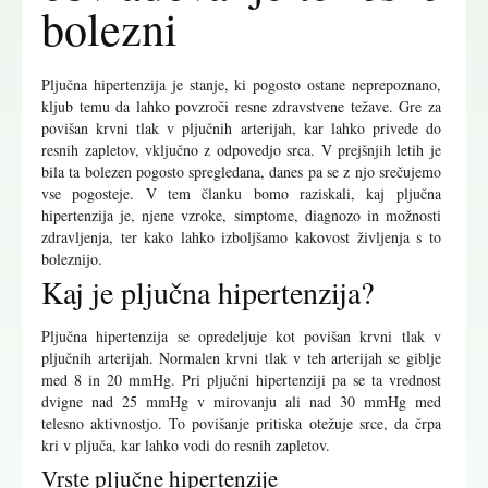
bolezni
Pljučna hipertenzija je stanje, ki pogosto ostane neprepoznano,
kljub temu da lahko povzroči resne zdravstvene težave. Gre za
povišan krvni tlak v pljučnih arterijah, kar lahko privede do
resnih zapletov, vključno z odpovedjo srca. V prejšnjih letih je
bila ta bolezen pogosto spregledana, danes pa se z njo srečujemo
vse pogosteje. V tem članku bomo raziskali, kaj pljučna
hipertenzija je, njene vzroke, simptome, diagnozo in možnosti
zdravljenja, ter kako lahko izboljšamo kakovost življenja s to
boleznijo.
Kaj je pljučna hipertenzija?
Pljučna hipertenzija se opredeljuje kot povišan krvni tlak v
pljučnih arterijah. Normalen krvni tlak v teh arterijah se giblje
med 8 in 20 mmHg. Pri pljučni hipertenziji pa se ta vrednost
dvigne nad 25 mmHg v mirovanju ali nad 30 mmHg med
telesno aktivnostjo. To povišanje pritiska otežuje srce, da črpa
kri v pljuča, kar lahko vodi do resnih zapletov.
Vrste pljučne hipertenzije