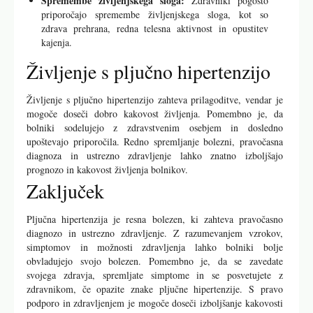
Spremembe življenjskega sloga:
Zdravniki pogosto
priporočajo spremembe življenjskega sloga, kot so
zdrava prehrana, redna telesna aktivnost in opustitev
kajenja.
Življenje s pljučno hipertenzijo
Življenje s pljučno hipertenzijo zahteva prilagoditve, vendar je
mogoče doseči dobro kakovost življenja. Pomembno je, da
bolniki sodelujejo z zdravstvenim osebjem in dosledno
upoštevajo priporočila. Redno spremljanje bolezni, pravočasna
diagnoza in ustrezno zdravljenje lahko znatno izboljšajo
prognozo in kakovost življenja bolnikov.
Zaključek
Pljučna hipertenzija je resna bolezen, ki zahteva pravočasno
diagnozo in ustrezno zdravljenje. Z razumevanjem vzrokov,
simptomov in možnosti zdravljenja lahko bolniki bolje
obvladujejo svojo bolezen. Pomembno je, da se zavedate
svojega zdravja, spremljate simptome in se posvetujete z
zdravnikom, če opazite znake pljučne hipertenzije. S pravo
podporo in zdravljenjem je mogoče doseči izboljšanje kakovosti