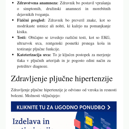
Zdravstvena anamneza:
Zdravnik bo postavil vprašanja
o simptomih, družinski anamnezi in morebitnih
dejavnikih tveganja.
Fizični pregled:
Zdravnik bo preveril znake, kot so
modrikaste ustnice ali nohti, ki kažejo na pomanjkanje
kisika.
Testi:
Običajno se izvedejo različni testi, kot so EKG,
ultrazvok srca, rentgenski posnetki prsnega koša in
testiranje pljučne funkcije.
Kateterizacija srca:
To je ključen postopek za merjenje
tlaka v pljučnih arterijah in je pogosto edini način za
potrditev diagnoze.
Zdravljenje pljučne hipertenzije
Zdravljenje pljučne hipertenzije je odvisno od vzroka in resnosti
bolezni. Možnosti vključujejo: