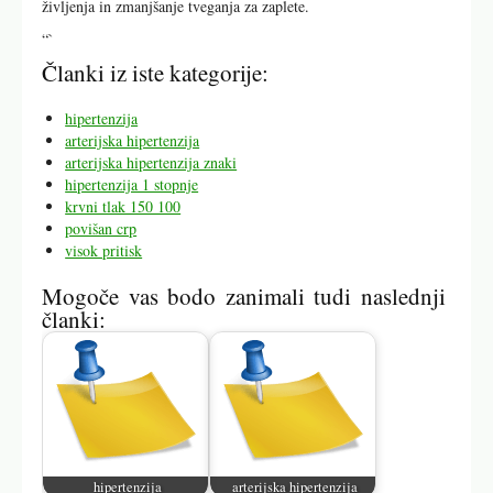
življenja in zmanjšanje tveganja za zaplete.
“`
Članki iz iste kategorije:
hipertenzija
arterijska hipertenzija
arterijska hipertenzija znaki
hipertenzija 1 stopnje
krvni tlak 150 100
povišan crp
visok pritisk
Mogoče vas bodo zanimali tudi naslednji
članki:
hipertenzija
arterijska hipertenzija