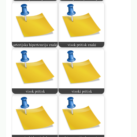
arterijska hipertenzija znaki
visok pritisk znaki
visok pritisk
visoki pritisk