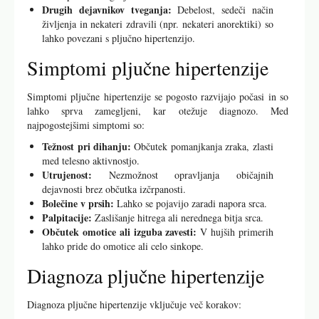
Drugih dejavnikov tveganja:
Debelost, sedeči način
življenja in nekateri zdravili (npr. nekateri anorektiki) so
lahko povezani s pljučno hipertenzijo.
Simptomi pljučne hipertenzije
Simptomi pljučne hipertenzije se pogosto razvijajo počasi in so
lahko sprva zamegljeni, kar otežuje diagnozo. Med
najpogostejšimi simptomi so:
Težnost pri dihanju:
Občutek pomanjkanja zraka, zlasti
med telesno aktivnostjo.
Utrujenost:
Nezmožnost opravljanja običajnih
dejavnosti brez občutka izčrpanosti.
Bolečine v prsih:
Lahko se pojavijo zaradi napora srca.
Palpitacije:
Zaslišanje hitrega ali nerednega bitja srca.
Občutek omotice ali izguba zavesti:
V hujših primerih
lahko pride do omotice ali celo sinkope.
Diagnoza pljučne hipertenzije
Diagnoza pljučne hipertenzije vključuje več korakov: