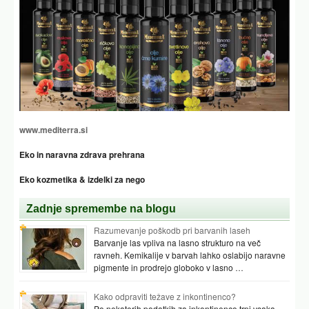
www.mediterra.si
Eko in naravna zdrava prehrana
Eko kozmetika & izdelki za nego
Zadnje spremembe na blogu
Razumevanje poškodb pri barvanih laseh
Barvanje las vpliva na lasno strukturo na več
ravneh. Kemikalije v barvah lahko oslabijo naravne
pigmente in prodrejo globoko v lasno …
Kako odpraviti težave z inkontinenco?
Po nekaterih podatkih za inkontinenco trpi vsaka