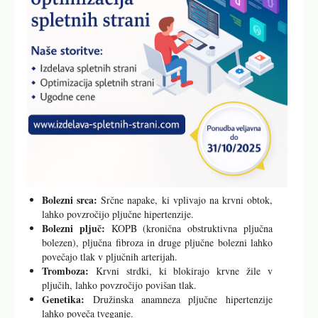
Bolezni srca:
Srčne napake, ki vplivajo na krvni obtok,
lahko povzročijo pljučne hipertenzije.
Bolezni pljuč:
KOPB (kronična obstruktivna pljučna
bolezen), pljučna fibroza in druge pljučne bolezni lahko
povečajo tlak v pljučnih arterijah.
Tromboza:
Krvni strdki, ki blokirajo krvne žile v
pljučih, lahko povzročijo povišan tlak.
Genetika:
Družinska anamneza pljučne hipertenzije
lahko poveča tveganje.