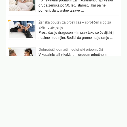
druga ženska po 50. letu starostu, kar pa ne
pomeni, da tovrstne težave …
Ženska obutev za prosti čas – sproščen slog za
aktivno življenje
Prosti čas je dragocen – in prav tako so čevlji, ki jih
nosimo med njim. Bodisi da gremo na jutranjo …
Dobrodošli domači medicinski pripomočki
V kopalnici ali v kakšnem drugem priročnem
prostoru najpogosteje hranimo vsaj nekaj
pripomočkov, ki nam pomagajo preverjati tudi naše
zdravje. …
Podobni članki
hipertenzija
arterijska hipertenzija
arterijska hipertenzija znaki
visok pritisk znaki
visok pritisk
visoki pritisk