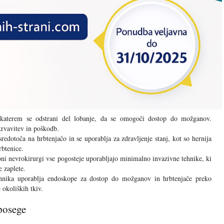
katerem se odstrani del lobanje, da se omogoči dostop do možganov.
krvavitev in poškodb.
sredotoča na hrbtenjačo in se uporablja za zdravljenje stanj, kot so hernija
rbtenice.
i nevrokirurgi vse pogosteje uporabljajo minimalno invazivne tehnike, ki
 zaplete.
nika uporablja endoskope za dostop do možganov in hrbtenjače preko
okoliških tkiv.
 posege