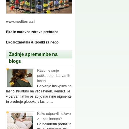
www.mediterra.si
Eko in naravna zdrava prehrana
Eko kozmetika & izdelki za nego
Zadnje spremembe na
blogu
Razumevanje
poškodb pri barvanih
laseh
Barvanje las vpliva na
lasno strukturo na več ravneh. Kemikalije
v barvah lahko oslabijo naravne pigmente
in prodrejo globoko v lasno …
Kako odpraviti težave
z inkontinenco?
Po nekaterih podatkih
za inkontinenco trpi