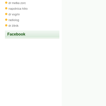
dr metka zorc
napotnica hitro
dr vogrin
radiolog
dr žitnik
Facebook