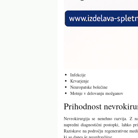
Infekcije
Krvarjenje
Neuropatske bolečine
Motnje v delovanju možganov
Prihodnost nevrokiru
Nevrokirurgija se nenehno razvija. Z na
napredni diagnostični postopki, lahko pr
Raziskave na področju regenerativne medic
ki so danes še neozdravljive.