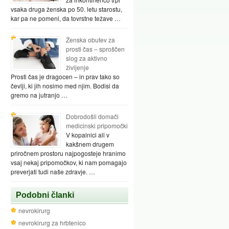
vsaka druga ženska po 50. letu starostu,
kar pa ne pomeni, da tovrstne težave …
Ženska obutev za
prosti čas – sproščen
slog za aktivno
življenje
Prosti čas je dragocen – in prav tako so
čevlji, ki jih nosimo med njim. Bodisi da
gremo na jutranjo …
Dobrodošli domači
medicinski pripomočki
V kopalnici ali v
kakšnem drugem
priročnem prostoru najpogosteje hranimo
vsaj nekaj pripomočkov, ki nam pomagajo
preverjati tudi naše zdravje. …
Podobni članki
nevrokirurg
nevrokirurg za hrbtenico