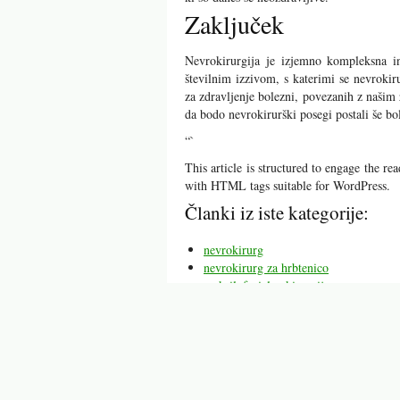
Zaključek
Nevrokirurgija je izjemno kompleksna in
številnim izzivom, s katerimi se nevrokir
za zdravljenje bolezni, povezanih z naši
da bodo nevrokirurški posegi postali še b
“`
This article is structured to engage the 
with HTML tags suitable for WordPress.
Članki iz iste kategorije:
nevrokirurg
nevrokirurg za hrbtenico
maksilofacialna kirurgija
torakalna kirurgija
kirurgija bitenc
likvor
dober abdominalni kirurg
Mogoče vas bodo zanimali tu