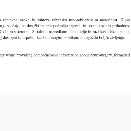
 zahtevna stroka, ki zahteva vrhunsko usposobljenost in natančnost. Kljub
urgi soočajo, so dosežki na tem področju izjemni in obetajo svetlo prihodnost
m živčnim sistemom. S stalnim napredkom tehnologije in raziskav lahko upamo,
olj dostopni in uspešni, kar bo mnogim bolnikom omogočilo boljše življenje.
reader while providing comprehensive information about neurosurgery, formatted
di naslednji članki: