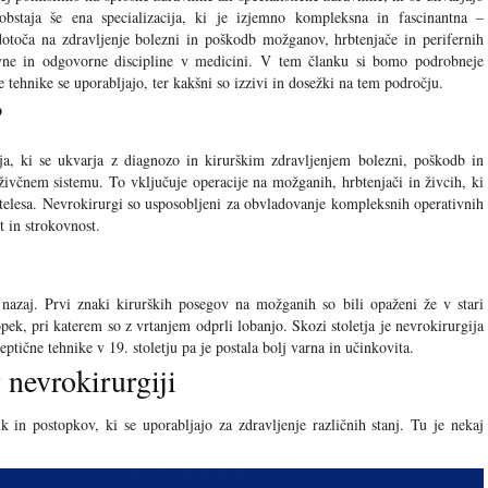
bstaja še ena specializacija, ki je izjemno kompleksna in fascinantna –
dotoča na zdravljenje bolezni in poškodb možganov, hrbtenjače in perifernih
evne in odgovorne discipline v medicini. V tem članku si bomo podrobneje
re tehnike se uporabljajo, ter kakšni so izzivi in dosežki na tem področju.
?
ija, ki se ukvarja z diagnozo in kirurškim zdravljenjem bolezni, poškodb in
živčnem sistemu. To vključuje operacije na možganih, hrbtenjači in živcih, ki
v telesa. Nevrokirurgi so usposobljeni za obvladovanje kompleksnih operativnih
t in strokovnost.
 nazaj. Prvi znaki kirurških posegov na možganih so bili opaženi že v stari
opek, pri katerem so z vrtanjem odprli lobanjo. Skozi stoletja je nevrokirurgija
eptične tehnike v 19. stoletju pa je postala bolj varna in učinkovita.
 nevrokirurgiji
k in postopkov, ki se uporabljajo za zdravljenje različnih stanj. Tu je nekaj