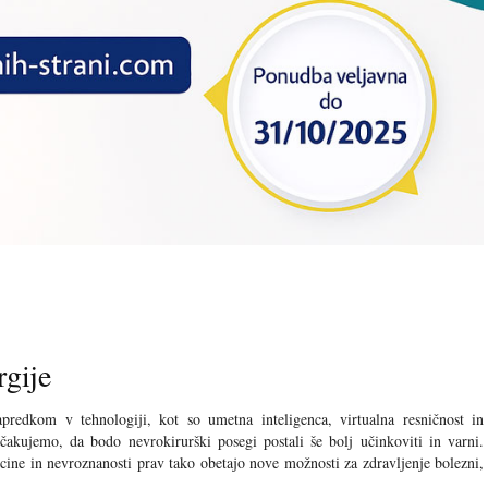
rgije
predkom v tehnologiji, kot so umetna inteligenca, virtualna resničnost in
ičakujemo, da bodo nevrokirurški posegi postali še bolj učinkoviti in varni.
ine in nevroznanosti prav tako obetajo nove možnosti za zdravljenje bolezni,