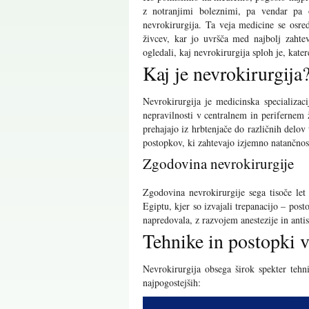
z notranjimi boleznimi, pa vendar pa o
nevrokirurgija. Ta veja medicine se osre
živcev, kar jo uvršča med najbolj zaht
ogledali, kaj nevrokirurgija sploh je, kate
Kaj je nevrokirurgija
Nevrokirurgija je medicinska specializac
nepravilnosti v centralnem in perifernem 
prehajajo iz hrbtenjače do različnih delo
postopkov, ki zahtevajo izjemno natančnos
Zgodovina nevrokirurgije
Zgodovina nevrokirurgije sega tisoče let
Egiptu, kjer so izvajali trepanacijo – post
napredovala, z razvojem anestezije in antis
Tehnike in postopki v
Nevrokirurgija obsega širok spekter tehni
najpogostejših: