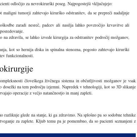
ienti odločijo za nevrokirurški poseg. Najpogostejši vključujejo:
 maligni tumorji zahtevajo kirurško odstranitev, da se prepreči nadaljnje
škodbe zaradi nesreč, padcev ali nasilja lahko povzročijo krvavitve ali
 posredovanje.
o na zdravila, se lahko izvede kirurgija za odstranitev področij možganov,
nja, kot so hernija diska in spinalna stenozna, pogosto zahtevajo kirurški
tev funkcionalnosti.
okirurgije
kompleksnosti človeškega živčnega sistema in občutljivosti možganov je vsak
o dosežki na tem področju izjemni. Napredek v tehnologiji, kot so 3D slikanje
ajajo operacije z večjo natančnostjo in manj zapleti.
 razlikuje glede na stanje, ki ga zdravimo. Na splošno pa so sodobne tehnike
e tveganje za zaplete. Kljub temu pa je pomembno, da so pacienti seznanjeni z