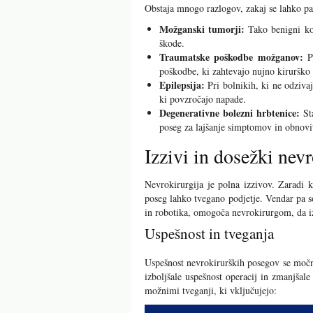
Obstaja mnogo razlogov, zakaj se lahko pac
Možganski tumorji:
Tako benigni kot
škode.
Traumatske poškodbe možganov:
Po
poškodbe, ki zahtevajo nujno kirurško
Epilepsija:
Pri bolnikih, ki ne odzivaj
ki povzročajo napade.
Degenerativne bolezni hrbtenice:
Sta
poseg za lajšanje simptomov in obnovi
Izzivi in dosežki nevr
Nevrokirurgija je polna izzivov. Zaradi 
poseg lahko tvegano podjetje. Vendar pa s
in robotika, omogoča nevrokirurgom, da izv
Uspešnost in tveganja
Uspešnost nevrokirurških posegov se močno
izboljšale uspešnost operacij in zmanjšal
možnimi tveganji, ki vključujejo: