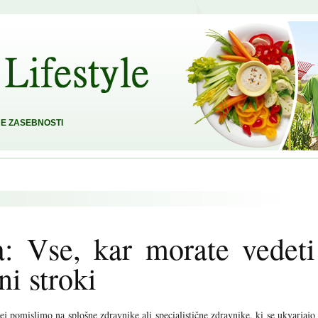
E ZASEBNOSTI
a: Vse, kar morate vedeti
ni stroki
 pomislimo na splošne zdravnike ali specialistične zdravnike, ki se ukvarjajo