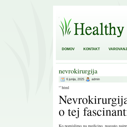
DOMOV
KONTAKT
VAROVANJ
nevrokirurgija
6 junija, 2025
admin
“`html
Nevrokirurgij
o tej fascinant
Ko pomislimo na medicino, pogosto najprej