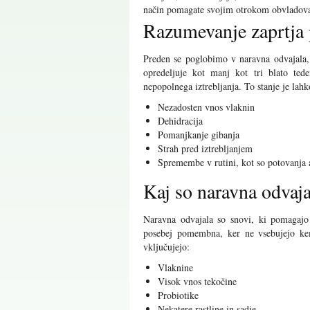
način pomagate svojim otrokom obvladovat
Razumevanje zaprtja 
Preden se poglobimo v naravna odvajala, 
opredeljuje kot manj kot tri blato tede
nepopolnega iztrebljanja. To stanje je lah
Nezadosten vnos vlaknin
Dehidracija
Pomanjkanje gibanja
Strah pred iztrebljanjem
Spremembe v rutini, kot so potovanja a
Kaj so naravna odvaja
Naravna odvajala so snovi, ki pomagajo 
posebej pomembna, ker ne vsebujejo kemi
vključujejo:
Vlaknine
Visok vnos tekočine
Probiotike
Nekatere rastline in sadje