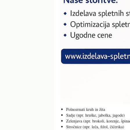
Polnozrnati kruh in žita
Sadje (npr. hruške, jabolka, jagode)
Zelenjava (npr. brokoli, korenje, špina
Stročnice (npr. leča, fižol, čičerika)