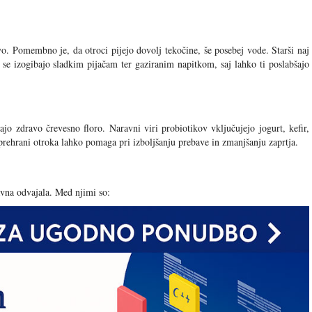
. Pomembno je, da otroci pijejo dovolj tekočine, še posebej vode. Starši naj
j se izogibajo sladkim pijačam ter gaziranim napitkom, saj lahko ti poslabšajo
rajo zdravo črevesno floro. Naravni viri probiotikov vključujejo jogurt, kefir,
k prehrani otroka lahko pomaga pri izboljšanju prebave in zmanjšanju zaprtja.
ravna odvajala. Med njimi so: