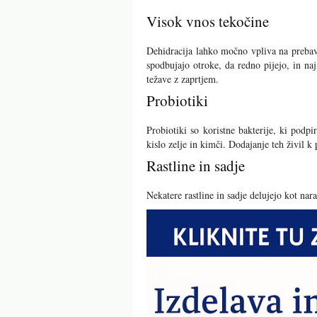
Visok vnos tekočine
Dehidracija lahko močno vpliva na prebavo
spodbujajo otroke, da redno pijejo, in na
težave z zaprtjem.
Probiotiki
Probiotiki so koristne bakterije, ki podpi
kislo zelje in kimči. Dodajanje teh živil 
Rastline in sadje
Nekatere rastline in sadje delujejo kot na