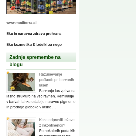
www.mediterra.si
Eko in naravna zdrava prehrana
Eko kozmetika & izdelki za nego
Zadnje spremembe na
blogu
Razumevanje
poškodb pri barvanih
laseh
Barvanje las vpliva na
lasno strukturo na več ravneh. Kemikalije
v barvah lahko oslabijo naravne pigmente
in prodrejo globoko v lasno …
Kako odpraviti težave
z inkontinenco?
Po nekaterih podatkih
za inkontinenco trpi