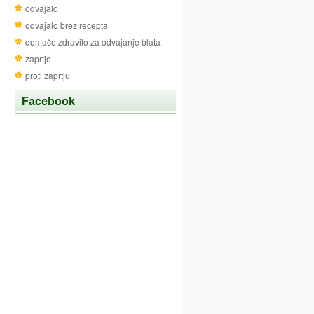
odvajalo
odvajalo brez recepta
domače zdravilo za odvajanje blata
zaprtje
proti zaprtju
Facebook