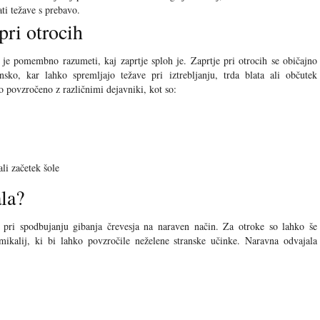
i težave s prebavo.
pri otrocih
je pomembno razumeti, kaj zaprtje sploh je. Zaprtje pri otrocih se običajno
nsko, kar lahko spremljajo težave pri iztrebljanju, trda blata ali občutek
ko povzročeno z različnimi dejavniki, kot so:
li začetek šole
la?
pri spodbujanju gibanja črevesja na naraven način. Za otroke so lahko še
kalij, ki bi lahko povzročile neželene stranske učinke. Naravna odvajala