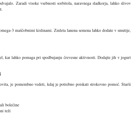
dvajalo. Zaradi visoke vsebnosti sorbitola, naravnega sladkorja, lahko slivov
t.
omega-3 maščobnimi kislinami. Zmleta lanena semena lahko dodate v smutije,
el, kar lahko pomaga pri spodbujanju črevesne aktivnosti. Dodajte jih v jogurt
a
ovita, je pomembno vedeti, kdaj je potrebno poiskati strokovno pomoč. Starši
ali bolečine
ni teži