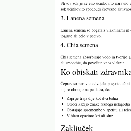
Slivov sok je še eno učinkovito naravno o
sok učinkovito spodbudi črevesno aktivnos
3. Lanena semena
Lanena semena so bogata z vlakninami in 
jogurte ali celo v pecivo.
4. Chia semena
Chia semena absorbirajo vodo in tvorijo g
ali smoothie, da povečate vnos vlaknin.
Ko obiskati zdravnik
Čeprav so naravna odvajala pogosto učink
naj se obrnejo na pediatra, če:
Zaprtje traja dlje kot dva tedna
Otroci kažejo znake resnega nelagodja 
Obstajajo spremembe v apetitu ali teles
V blatu opazimo kri ali sluz
Zaključek