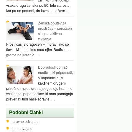
vsaka druga ženska po 50. letu starostu,
kar pa ne pomeni, da tovrstne težave …
Ženska obutev za
prosti čas – sproščen
slog za aktivno
življenje
Prosti čas je dragocen – in prav tako so
čevlji, ki jih nosimo med njim. Bodisi da
gremo na jutranjo …
Dobrodošli domači
medicinski pripomočki
V kopalnici ali v
kakšnem drugem
priročnem prostoru najpogosteje hranimo
vsaj nekaj pripomočkov, ki nam pomagajo
preverjati tudi naše zdravje. …
Podobni članki
naravno odvajalo
hitro odvajalo