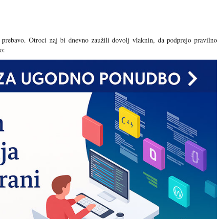
prebavo. Otroci naj bi dnevno zaužili dovolj vlaknin, da podprejo pravilno
o: