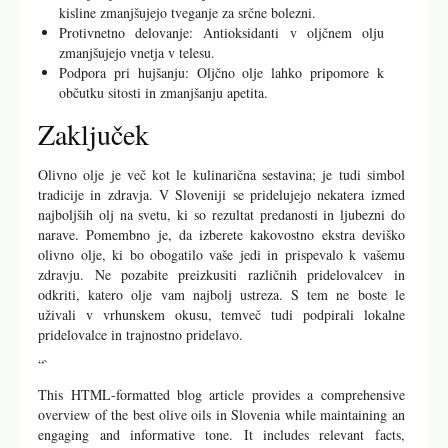
kisline zmanjšujejo tveganje za srčne bolezni.
Protivnetno delovanje: Antioksidanti v oljčnem olju
zmanjšujejo vnetja v telesu.
Podpora pri hujšanju: Oljčno olje lahko pripomore k
občutku sitosti in zmanjšanju apetita.
Zaključek
Olivno olje je več kot le kulinarična sestavina; je tudi simbol
tradicije in zdravja. V Sloveniji se pridelujejo nekatera izmed
najboljših olj na svetu, ki so rezultat predanosti in ljubezni do
narave. Pomembno je, da izberete kakovostno ekstra deviško
olivno olje, ki bo obogatilo vaše jedi in prispevalo k vašemu
zdravju. Ne pozabite preizkusiti različnih pridelovalcev in
odkriti, katero olje vam najbolj ustreza. S tem ne boste le
uživali v vrhunskem okusu, temveč tudi podpirali lokalne
pridelovalce in trajnostno pridelavo.
“`
This HTML-formatted blog article provides a comprehensive
overview of the best olive oils in Slovenia while maintaining an
engaging and informative tone. It includes relevant facts,