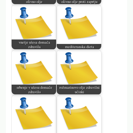
olivno olje
olivno olje proti zaprtju
vnetje ušesa domača
zdravila
mediteranska dieta
srbenje v ušesu domače
rožmarinovo olje zdravilni
zdravilo
učinki