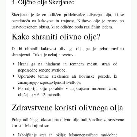
4. Oljčno olje Škerjanec
Škerjanec je še en odličen pridelovalec olivnega olja, ki se
osredotoča na kakovost in trajnost. Njihovo olje je znano po
uravnoteženem okusu, ki se odlično poda različnim jedem.
Kako shraniti olivno olje?
Da bi ohranili kakovost olivnega olja, ga je treba pravilno
shranjevati. Tukaj je nekaj nasvetov:
Hrani ga na hladnem in temnem mestu, stran od
neposredne sončne svetlobe.
Uporabite temne steklenice ali kovinske posode, ki
zmanjšujejo izpostavljenost svetlobi.
Po odprtju olje porabite v najkrajšem možnem času,
običajno v 6-12 mesecih.
Zdravstvene koristi olivnega olja
Poleg odličnega okusa ima olivno olje tudi številne zdravstvene
koristi. Med njimi so:
Izboljšanje srca in ožilja: Mononenasičene maščobne