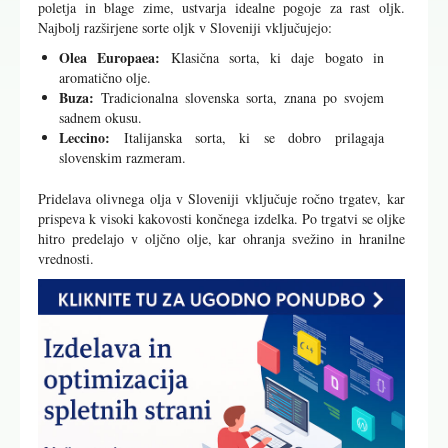
poletja in blage zime, ustvarja idealne pogoje za rast oljk.
Najbolj razširjene sorte oljk v Sloveniji vključujejo:
Olea Europaea:
Klasična sorta, ki daje bogato in
aromatično olje.
Buza:
Tradicionalna slovenska sorta, znana po svojem
sadnem okusu.
Leccino:
Italijanska sorta, ki se dobro prilagaja
slovenskim razmeram.
Pridelava olivnega olja v Sloveniji vključuje ročno trgatev, kar
prispeva k visoki kakovosti končnega izdelka. Po trgatvi se oljke
hitro predelajo v oljčno olje, kar ohranja svežino in hranilne
vrednosti.