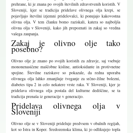
prehrane, ki je znana po svojih številnih zdravstvenih koristih. V
Sloveniji, kjer se tradicija pridelave olivnega olja krepi, se
pojavljajo številni izjemni pridelovalci, ki ponujajo kakovostna
olivna olja. V tem članku bomo raziskali, katera so najboljša
olivna olja v Sloveniji, kako jih prepoznati in zakaj so vredna
vašega zaupanja.
Zakaj je olivno olje tako
posebno?
Olivno olje je znano po svojih koristih za zdravje, saj vsebuje
mononenasičene maščobne kisline, antioksidante in protivnetne
spojine. Številne raziskave so pokazale, da redna uporaba
olivnega olja lahko zmanjšuje tveganje za srčno-žilne bolezni,
diabetes tipa 2 in celo nekatere vrste raka. V Sloveniji, kjer je
pridelava olivnega olja postala del kulturne dediščine, se ta
tradicija prenaša iz generacije v generacijo.
Pridelava olivnega olja v
Sloveniji
Olivno olje se v Sloveniji prideluje predvsem v obalnih regijah,
kot so Istra in Koper. Sredozemska klima, ki jo odlikujejo topla