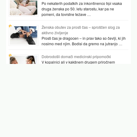
Po nekaterih podatkih za inkontinenco trpi vsaka
druga ženska po 50. letu starostu, kar pa ne
pomeni, da tovrstne težave …
Ženska obutev za prosti čas – sproščen slog za
aktivno življenje
Prosti čas je dragocen – in prav tako so čevlji, ki jih
nosimo med njim. Bodisi da gremo na jutranjo …
Dobrodošli domači medicinski pripomočki
V kopalnici ali v kakšnem drugem priročnem
prostoru najpogosteje hranimo vsaj nekaj
pripomočkov, ki nam pomagajo preverjati tudi naše
zdravje. …
Podobni članki
olivno olje
olivno olje proti zaprtju
vnetje ušesa domača zdravila
mediteranska dieta
srbenje v ušesu domače zdravilo