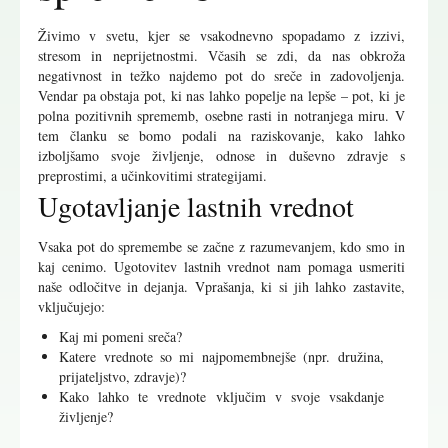
Živimo v svetu, kjer se vsakodnevno spopadamo z izzivi,
stresom in neprijetnostmi. Včasih se zdi, da nas obkroža
negativnost in težko najdemo pot do sreče in zadovoljenja.
Vendar pa obstaja pot, ki nas lahko popelje na lepše – pot, ki je
polna pozitivnih sprememb, osebne rasti in notranjega miru. V
tem članku se bomo podali na raziskovanje, kako lahko
izboljšamo svoje življenje, odnose in duševno zdravje s
preprostimi, a učinkovitimi strategijami.
Ugotavljanje lastnih vrednot
Vsaka pot do spremembe se začne z razumevanjem, kdo smo in
kaj cenimo. Ugotovitev lastnih vrednot nam pomaga usmeriti
naše odločitve in dejanja. Vprašanja, ki si jih lahko zastavite,
vključujejo:
Kaj mi pomeni sreča?
Katere vrednote so mi najpomembnejše (npr. družina,
prijateljstvo, zdravje)?
Kako lahko te vrednote vključim v svoje vsakdanje
življenje?