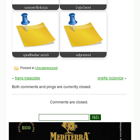
samorefleksija
čuječnost
spodbudne misli
odpornost
Posted in
Uncategorized
«
trans mascobe
vnetje roženice
»
Both comments and pings are currently closed.
Comments are closed.