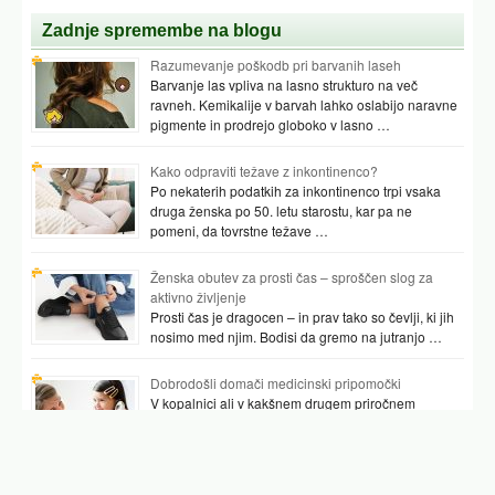
Zadnje spremembe na blogu
Razumevanje poškodb pri barvanih laseh
Barvanje las vpliva na lasno strukturo na več
ravneh. Kemikalije v barvah lahko oslabijo naravne
pigmente in prodrejo globoko v lasno …
Kako odpraviti težave z inkontinenco?
Po nekaterih podatkih za inkontinenco trpi vsaka
druga ženska po 50. letu starostu, kar pa ne
pomeni, da tovrstne težave …
Ženska obutev za prosti čas – sproščen slog za
aktivno življenje
Prosti čas je dragocen – in prav tako so čevlji, ki jih
nosimo med njim. Bodisi da gremo na jutranjo …
Dobrodošli domači medicinski pripomočki
V kopalnici ali v kakšnem drugem priročnem
prostoru najpogosteje hranimo vsaj nekaj
pripomočkov, ki nam pomagajo preverjati tudi naše
zdravje. …