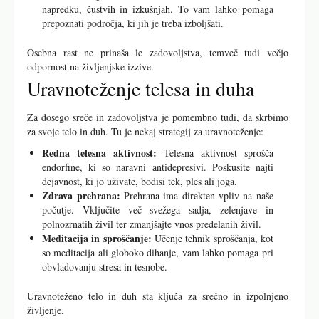
napredku, čustvih in izkušnjah. To vam lahko pomaga
prepoznati področja, ki jih je treba izboljšati.
Osebna rast ne prinaša le zadovoljstva, temveč tudi večjo
odpornost na življenjske izzive.
Uravnoteženje telesa in duha
Za dosego sreče in zadovoljstva je pomembno tudi, da skrbimo
za svoje telo in duh. Tu je nekaj strategij za uravnoteženje:
Redna telesna aktivnost:
Telesna aktivnost sprošča
endorfine, ki so naravni antidepresivi. Poskusite najti
dejavnost, ki jo uživate, bodisi tek, ples ali joga.
Zdrava prehrana:
Prehrana ima direkten vpliv na naše
počutje. Vključite več svežega sadja, zelenjave in
polnozrnatih živil ter zmanjšajte vnos predelanih živil.
Meditacija in sproščanje:
Učenje tehnik sproščanja, kot
so meditacija ali globoko dihanje, vam lahko pomaga pri
obvladovanju stresa in tesnobe.
Uravnoteženo telo in duh sta ključa za srečno in izpolnjeno
življenje.