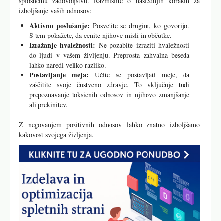
splošnemu zadovoljstvu. Razmislite o naslednjih korakih za
izboljšanje vaših odnosov:
Aktivno poslušanje:
Posvetite se drugim, ko govorijo.
S tem pokažete, da cenite njihove misli in občutke.
Izražanje hvaležnosti:
Ne pozabite izraziti hvaležnosti
do ljudi v vašem življenju. Preprosta zahvalna beseda
lahko naredi veliko razliko.
Postavljanje meja:
Učite se postavljati meje, da
zaščitite svoje čustveno zdravje. To vključuje tudi
prepoznavanje toksicnih odnosov in njihovo zmanjšanje
ali prekinitev.
Z negovanjem pozitivnih odnosov lahko znatno izboljšamo
kakovost svojega življenja.