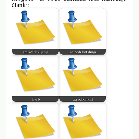
članki:
smisel življenja
ne bodi kot drugi
kvčb
za odpornost