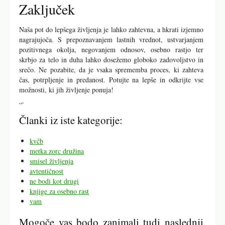
Zaključek
Naša pot do lepšega življenja je lahko zahtevna, a hkrati izjemno
nagrajujoča. S prepoznavanjem lastnih vrednot, ustvarjanjem
pozitivnega okolja, negovanjem odnosov, osebno rastjo ter
skrbjo za telo in duha lahko dosežemo globoko zadovoljstvo in
srečo. Ne pozabite, da je vsaka sprememba proces, ki zahteva
čas, potrpljenje in predanost. Potujte na lepše in odkrijte vse
možnosti, ki jih življenje ponuja!
“`
Članki iz iste kategorije:
kvčb
metka zorc družina
smisel življenja
avtentičnost
ne bodi kot drugi
knjige za osebno rast
vam
Mogoče vas bodo zanimali tudi naslednji