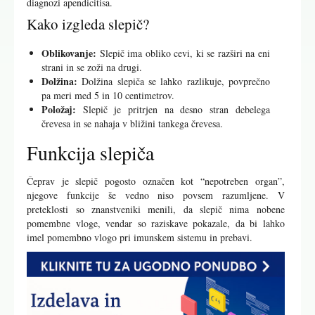
diagnozi apendicitisa.
Kako izgleda slepič?
Oblikovanje:
Slepič ima obliko cevi, ki se razširi na eni
strani in se zoži na drugi.
Dolžina:
Dolžina slepiča se lahko razlikuje, povprečno
pa meri med 5 in 10 centimetrov.
Položaj:
Slepič je pritrjen na desno stran debelega
črevesa in se nahaja v bližini tankega črevesa.
Funkcija slepiča
Čeprav je slepič pogosto označen kot “nepotreben organ”,
njegove funkcije še vedno niso povsem razumljene. V
preteklosti so znanstveniki menili, da slepič nima nobene
pomembne vloge, vendar so raziskave pokazale, da bi lahko
imel pomembno vlogo pri imunskem sistemu in prebavi.