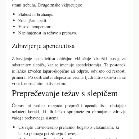
strani trebuha. Druge znake vključujejo:
Slabost in bruhanje.
Zmanjšan apetit.
Visoka temperatura.
Napihnjenost in težave s prebavo.
Zdravljenje apendicitisa
Zdravljenje apendicitisa običajno vključuje kirurški poseg za
odstranitev slepiča, kar se imenuje apendektomija. Ta postopek
je lahko izveden laparoskopično ali odprto, odvisno od resnosti
primera. Po odstranitvi slepiča se večina ljudi hitro okreva in se
vrne k normalnim aktivnostim.
Preprečevanje težav s slepičem
Čeprav ni vedno mogoče preprečiti apendicitisa, obstajajo
nekateri koraki, ki jih lahko sprejmete za ohranjanje zdravja
vašega prebavnega sistema:
Uživajte uravnoteženo prehrano, bogato z vlakninami, ki
lahko pomaga pri zdravju črevesja.