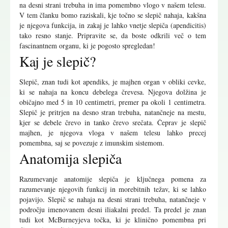
na desni strani trebuha in ima pomembno vlogo v našem telesu.
V tem članku bomo raziskali, kje točno se slepič nahaja, kakšna
je njegova funkcija, in zakaj je lahko vnetje slepiča (apendicitis)
tako resno stanje. Pripravite se, da boste odkrili več o tem
fascinantnem organu, ki je pogosto spregledan!
Kaj je slepič?
Slepič, znan tudi kot apendiks, je majhen organ v obliki cevke,
ki se nahaja na koncu debelega črevesa. Njegova dolžina je
običajno med 5 in 10 centimetri, premer pa okoli 1 centimetra.
Slepič je pritrjen na desno stran trebuha, natančneje na mestu,
kjer se debele črevo in tanko črevo srečata. Čeprav je slepič
majhen, je njegova vloga v našem telesu lahko precej
pomembna, saj se povezuje z imunskim sistemom.
Anatomija slepiča
Razumevanje anatomije slepiča je ključnega pomena za
razumevanje njegovih funkcij in morebitnih težav, ki se lahko
pojavijo. Slepič se nahaja na desni strani trebuha, natančneje v
področju imenovanem desni iliakalni predel. Ta predel je znan
tudi kot McBurneyjeva točka, ki je klinično pomembna pri