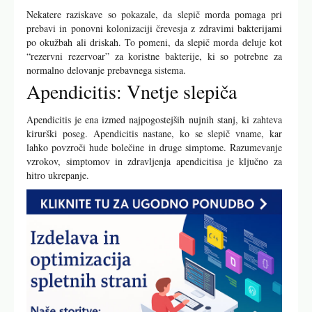
Nekatere raziskave so pokazale, da slepič morda pomaga pri
prebavi in ponovni kolonizaciji črevesja z zdravimi bakterijami
po okužbah ali driskah. To pomeni, da slepič morda deluje kot
“rezervni rezervoar” za koristne bakterije, ki so potrebne za
normalno delovanje prebavnega sistema.
Apendicitis: Vnetje slepiča
Apendicitis je ena izmed najpogostejših nujnih stanj, ki zahteva
kirurški poseg. Apendicitis nastane, ko se slepič vname, kar
lahko povzroči hude bolečine in druge simptome. Razumevanje
vzrokov, simptomov in zdravljenja apendicitisa je ključno za
hitro ukrepanje.