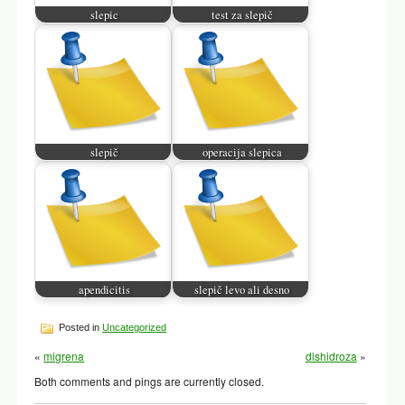
slepic
test za slepič
slepič
operacija slepica
apendicitis
slepič levo ali desno
Posted in
Uncategorized
«
migrena
dishidroza
»
Both comments and pings are currently closed.