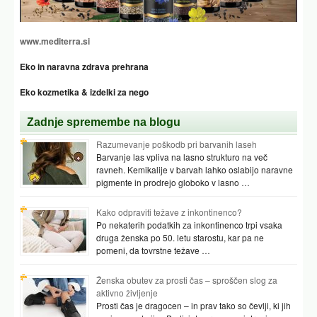
www.mediterra.si
Eko in naravna zdrava prehrana
Eko kozmetika & izdelki za nego
Zadnje spremembe na blogu
Razumevanje poškodb pri barvanih laseh
Barvanje las vpliva na lasno strukturo na več
ravneh. Kemikalije v barvah lahko oslabijo naravne
pigmente in prodrejo globoko v lasno …
Kako odpraviti težave z inkontinenco?
Po nekaterih podatkih za inkontinenco trpi vsaka
druga ženska po 50. letu starostu, kar pa ne
pomeni, da tovrstne težave …
Ženska obutev za prosti čas – sproščen slog za
aktivno življenje
Prosti čas je dragocen – in prav tako so čevlji, ki jih