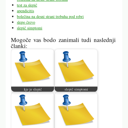
test za slepič
apendicitis
bolečina na desni strani trebuha pod rebri
slepo črevo
slepič simptomi
Mogoče vas bodo zanimali tudi naslednji
članki:
kje je slepič
slepič simptomi