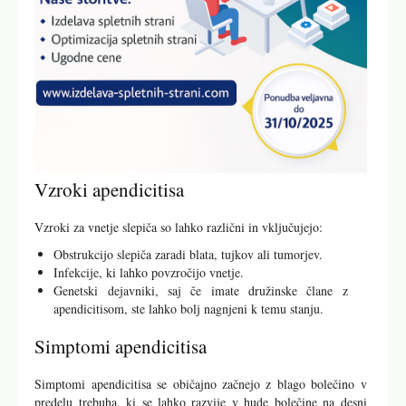
Vzroki apendicitisa
Vzroki za vnetje slepiča so lahko različni in vključujejo:
Obstrukcijo slepiča zaradi blata, tujkov ali tumorjev.
Infekcije, ki lahko povzročijo vnetje.
Genetski dejavniki, saj če imate družinske člane z
apendicitisom, ste lahko bolj nagnjeni k temu stanju.
Simptomi apendicitisa
Simptomi apendicitisa se običajno začnejo z blago bolečino v
predelu trebuha, ki se lahko razvije v hude bolečine na desni