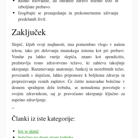
Redno telovadite, da ohranite zdravo telesno težo in
izboljšate prebavo.
Izogibajte se prenajedanju in prekomernemu uživanju
predelanih živil.
Zaključek
Slepič, kljub svoji majhnosti, ima pomembno vlogo v našem
telesu, tako pri delovanju imunskega sistema kot pri prebavi.
Vendar pa lahko vnetje slepiča, znano kot apendicitis,
predstavlja resno zdravstveno težavo, ki zahteva takojšnje
ukrepanje. Razumevanje anatomije, funkcij in morebitnih težav,
povezanih s slepičem, lahko pripomore k boljšemu zdravju in
preprečevanju resnih zapletov. Če čutite nenavadne bolečine v
desnem spodnjem delu trebuha, se nemudoma posvetujte s
svojim zdravnikom, saj je pravočasno ukrepanje ključno za
uspešno zdravljenje.
“`
Članki iz iste kategorije:
kje je slepič
bolečina na desni strani trebuha