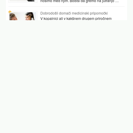
nosimo med njim. Bodisi da gremo na jutranjo …
Dobrodošli domači medicinski pripomočki
V kopalnici ali v kakšnem drugem priročnem
prostoru najpogosteje hranimo vsaj nekaj
pripomočkov, ki nam pomagajo preverjati tudi naše
zdravje. …
Podobni članki
kje je slepič
slepič simptomi
slepic
test za slepič
slepič
operacija slepica
apendicitis
Facebook