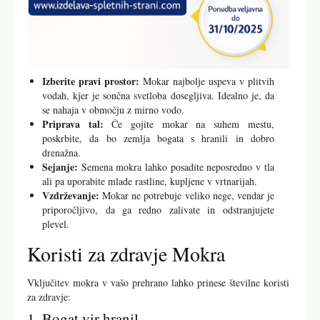
Izberite pravi prostor:
Mokar najbolje uspeva v plitvih
vodah, kjer je sončna svetloba dosegljiva. Idealno je, da
se nahaja v območju z mirno vodo.
Priprava tal:
Če gojite mokar na suhem mestu,
poskrbite, da bo zemlja bogata s hranili in dobro
drenažna.
Sejanje:
Semena mokra lahko posadite neposredno v tla
ali pa uporabite mlade rastline, kupljene v vrtnarijah.
Vzdrževanje:
Mokar ne potrebuje veliko nege, vendar je
priporočljivo, da ga redno zalivate in odstranjujete
plevel.
Koristi za zdravje Mokra
Vključitev mokra v vašo prehrano lahko prinese številne koristi
za zdravje:
1. Bogat vir hranil