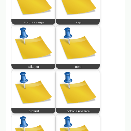
volčja cesnja
kap
sikapur
noni
rupurut
pekoca noznica