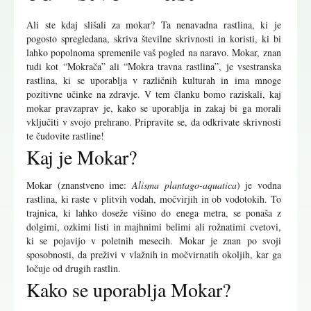
Ali ste kdaj slišali za mokar? Ta nenavadna rastlina, ki je
pogosto spregledana, skriva številne skrivnosti in koristi, ki bi
lahko popolnoma spremenile vaš pogled na naravo. Mokar, znan
tudi kot “Mokrača” ali “Mokra travna rastlina”, je vsestranska
rastlina, ki se uporablja v različnih kulturah in ima mnoge
pozitivne učinke na zdravje. V tem članku bomo raziskali, kaj
mokar pravzaprav je, kako se uporablja in zakaj bi ga morali
vključiti v svojo prehrano. Pripravite se, da odkrivate skrivnosti
te čudovite rastline!
Kaj je Mokar?
Mokar (znanstveno ime:
Alisma plantago-aquatica
) je vodna
rastlina, ki raste v plitvih vodah, močvirjih in ob vodotokih. To
trajnica, ki lahko doseže višino do enega metra, se ponaša z
dolgimi, ozkimi listi in majhnimi belimi ali rožnatimi cvetovi,
ki se pojavijo v poletnih mesecih. Mokar je znan po svoji
sposobnosti, da preživi v vlažnih in močvirnatih okoljih, kar ga
ločuje od drugih rastlin.
Kako se uporablja Mokar?