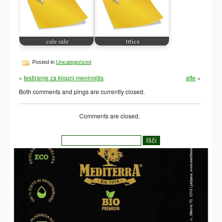
cale sale
trtica
Posted in
Uncategorized
«
testiranje za klopni meningitis
afte
»
Both comments and pings are currently closed.
Comments are closed.