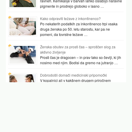
ravneh. Kemikalije v barvah lahko oslabijo naravne
pigmente in prodrejo globoko v lasno …
Kako odpraviti težave z inkontinenco?
Po nekaterih podatkih za inkontinenco trpi vsaka
druga ženska po 50. letu starostu, kar pa ne
pomeni, da tovrstne težave …
Ženska obutev za prosti čas – sproščen slog za
aktivno življenje
Prosti čas je dragocen – in prav tako so čevlji, ki jih
nosimo med njim. Bodisi da gremo na jutranjo …
Dobrodošli domači medicinski pripomočki
V kopalnici ali v kakšnem drugem priročnem
prostoru najpogosteje hranimo vsaj nekaj
pripomočkov, ki nam pomagajo preverjati tudi naše
zdravje. …
Podobni članki
volčja cesnja
kap