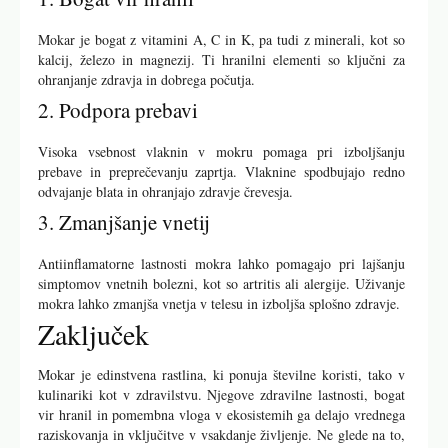
Mokar je bogat z vitamini A, C in K, pa tudi z minerali, kot so
kalcij, železo in magnezij. Ti hranilni elementi so ključni za
ohranjanje zdravja in dobrega počutja.
2. Podpora prebavi
Visoka vsebnost vlaknin v mokru pomaga pri izboljšanju
prebave in preprečevanju zaprtja. Vlaknine spodbujajo redno
odvajanje blata in ohranjajo zdravje črevesja.
3. Zmanjšanje vnetij
Antiinflamatorne lastnosti mokra lahko pomagajo pri lajšanju
simptomov vnetnih bolezni, kot so artritis ali alergije. Uživanje
mokra lahko zmanjša vnetja v telesu in izboljša splošno zdravje.
Zaključek
Mokar je edinstvena rastlina, ki ponuja številne koristi, tako v
kulinariki kot v zdravilstvu. Njegove zdravilne lastnosti, bogat
vir hranil in pomembna vloga v ekosistemih ga delajo vrednega
raziskovanja in vključitve v vsakdanje življenje. Ne glede na to,