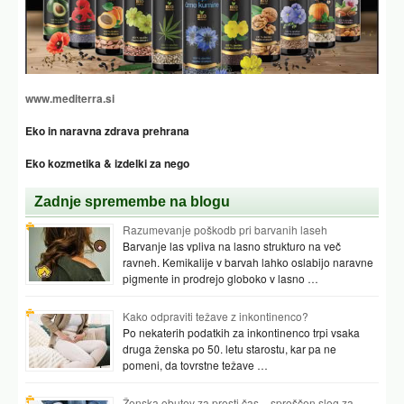
www.mediterra.si
Eko in naravna zdrava prehrana
Eko kozmetika & izdelki za nego
Zadnje spremembe na blogu
Razumevanje poškodb pri barvanih laseh
Barvanje las vpliva na lasno strukturo na več
ravneh. Kemikalije v barvah lahko oslabijo naravne
pigmente in prodrejo globoko v lasno …
Kako odpraviti težave z inkontinenco?
Po nekaterih podatkih za inkontinenco trpi vsaka
druga ženska po 50. letu starostu, kar pa ne
pomeni, da tovrstne težave …
Ženska obutev za prosti čas – sproščen slog za