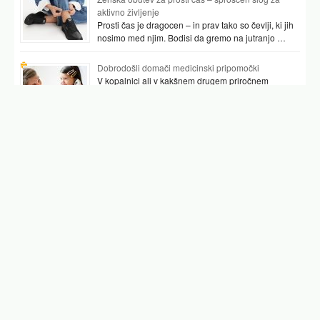
aktivno življenje
Prosti čas je dragocen – in prav tako so čevlji, ki jih
nosimo med njim. Bodisi da gremo na jutranjo …
Dobrodošli domači medicinski pripomočki
V kopalnici ali v kakšnem drugem priročnem
prostoru najpogosteje hranimo vsaj nekaj
pripomočkov, ki nam pomagajo preverjati tudi naše
zdravje. …
Podobni članki
milena zupancic
milena zupančič bolezen
vlasta kunaver
anja rupel
aniston
kim novak
sara isaković
Facebook