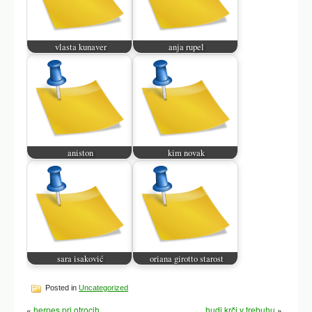
vlasta kunaver
anja rupel
aniston
kim novak
sara isaković
oriana girotto starost
Posted in
Uncategorized
«
herpes pri otrocih
hudi krči v trebuhu
»