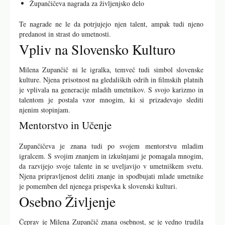
Župančičeva nagrada za življenjsko delo
Te nagrade ne le da potrjujejo njen talent, ampak tudi njeno
predanost in strast do umetnosti.
Vpliv na Slovensko Kulturo
Milena Zupančič ni le igralka, temveč tudi simbol slovenske
kulture. Njena prisotnost na gledaliških odrih in filmskih platnih
je vplivala na generacije mladih umetnikov. S svojo karizmo in
talentom je postala vzor mnogim, ki si prizadevajo slediti
njenim stopinjam.
Mentorstvo in Učenje
Zupančičeva je znana tudi po svojem mentorstvu mladim
igralcem. S svojim znanjem in izkušnjami je pomagala mnogim,
da razvijejo svoje talente in se uveljavijo v umetniškem svetu.
Njena pripravljenost deliti znanje in spodbujati mlade umetnike
je pomemben del njenega prispevka k slovenski kulturi.
Osebno Življenje
Čeprav je Milena Zupančič znana osebnost, se je vedno trudila