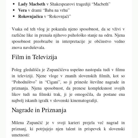
Lady Macbeth
v Shakespearovi tragediji “Macbeth”
Vera
v drami “Baba na vrhu”
Rokovnjačica
v “Rokovnjači”
Vsaka od teh vlog je pokazala njeno sposobnost, da se vživi v
različne like in prenaša njihovo psihološko stanje na odru. Njena
sposobnost preobrazbe in interpretacije je občinstvo vedno
znova navduševala.
Film in Televizija
Poleg gledališča je Zupančičeva uspešno nastopala tudi v filmu
in televiziji. Njene vloge v znanih slovenskih filmih, kot so
“Pohodništvo” in “Cigani”, so ji prinesle številne nagrade in
priznanja. Njena sposobnost, da prenese kompleksnost svojih
likov tudi na filmski trak, ji je omogočila, da postane ena
najbolj iskanih igralk v slovenski kinematografiji.
Nagrade in Priznanja
Milena Zupančič je v svoji karieri prejela več nagrad in
priznanj, ki potrjujejo njen talent in prispevek k slovenski
umetnosti: