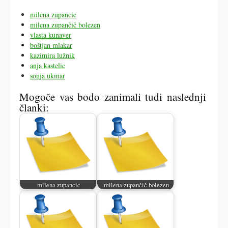
milena zupancic
milena zupančič bolezen
vlasta kunaver
boštjan mlakar
kazimira lužnik
anja kastelic
sonja ukmar
Mogoče vas bodo zanimali tudi naslednji
članki:
milena zupancic
milena zupančič bolezen