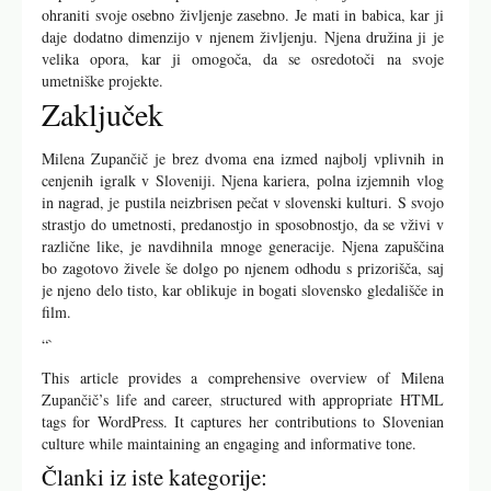
ohraniti svoje osebno življenje zasebno. Je mati in babica, kar ji
daje dodatno dimenzijo v njenem življenju. Njena družina ji je
velika opora, kar ji omogoča, da se osredotoči na svoje
umetniške projekte.
Zaključek
Milena Zupančič je brez dvoma ena izmed najbolj vplivnih in
cenjenih igralk v Sloveniji. Njena kariera, polna izjemnih vlog
in nagrad, je pustila neizbrisen pečat v slovenski kulturi. S svojo
strastjo do umetnosti, predanostjo in sposobnostjo, da se vživi v
različne like, je navdihnila mnoge generacije. Njena zapuščina
bo zagotovo živele še dolgo po njenem odhodu s prizorišča, saj
je njeno delo tisto, kar oblikuje in bogati slovensko gledališče in
film.
“`
This article provides a comprehensive overview of Milena
Zupančič’s life and career, structured with appropriate HTML
tags for WordPress. It captures her contributions to Slovenian
culture while maintaining an engaging and informative tone.
Članki iz iste kategorije: