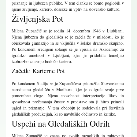
priznanje in ljubezen publike. V tem članku se bomo poglobili v
njeno življenje, kariero, dosežke in vpliv na slovensko kulturo.
Življenjska Pot
Milena Zupančič se je rodila 14. decembra 1946 v Ljubljani.
Njena ljubezen do gledališča se je začela že v mladosti, ko je
obiskovala gimnazijo in se vključila v šolsko dramsko skupino.
Po končanem srednjem šolanju se je vpisala na Akademijo za
igralsko umetnost v Ljubljani, kjer je pridobila temeljno
izobrazbo za svojo bodočo kariero.
Začetki Karierne Pot
Po končanem študiju se je Zupančičeva pridružila Slovenskemu
narodnemu gledališču v Mariboru, kjer je odigrala svoje prve
pomembne vloge. Njena sposobnost interpretacije likov in
sposobnost prežemanja čustev v predstave sta ji hitro prinesli
ugled in priznanje. V tem obdobju je sodelovala pri številnih
gledaliških produkcijah, ki so navdušile občinstvo in kritike.
Uspehi na Gledaliških Odrih
Milena Zupančič je znana po svojih raznolikih in zahtevnih