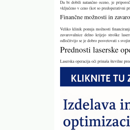
Da bi dobili natančno oceno, je priporoč
vključeno v ceno (kot so predoperativni pr
Finančne možnosti in zavar
Veliko klinik ponuja možnosti financiranj
zavarovalnice delno krijejo stroške las
odločitvijo se je dobro posvetovati s svo
Prednosti laserske ope
Laserska operacija oči prinaša številne pre