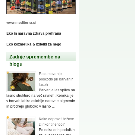
www.mediterra.si
Eko in naravna zdrava prehrana
Eko kozmetika & izdelki za nego
Zadnje spremembe na
blogu
Razumevanje
poškodb pri barvanih
laseh
Barvanje las vpliva na
lasno strukturo na več ravneh. Kemikalije
v barvah lahko oslabijo naravne pigmente
in prodrejo globoko v lasno …
Kako odpraviti težave
z inkontinenco?
Po nekaterih podatkih
za inkontinenco trpi