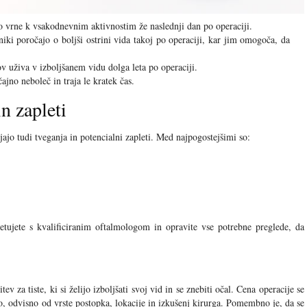
o vrne k vsakodnevnim aktivnostim že naslednji dan po operaciji.
ki poročajo o boljši ostrini vida takoj po operaciji, kar jim omogoča, da
v uživa v izboljšanem vidu dolga leta po operaciji.
ajno neboleč in traja le kratek čas.
n zapleti
jo tudi tveganja in potencialni zapleti. Med najpogostejšimi so:
tujete s kvalificiranim oftalmologom in opravite vse potrebne preglede, da
ev za tiste, ki si želijo izboljšati svoj vid in se znebiti očal. Cena operacije se
, odvisno od vrste postopka, lokacije in izkušenj kirurga. Pomembno je, da se