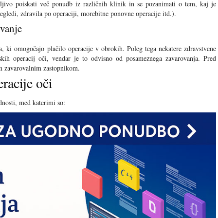
ljivo poiskati več ponudb iz različnih klinik in se pozanimati o tem, kaj je
egledi, zdravila po operaciji, morebitne ponovne operacije itd.).
ovanje
a, ki omogočajo plačilo operacije v obrokih. Poleg tega nekatere zdravstvene
erskih operacij oči, vendar je to odvisno od posameznega zavarovanja. Pred
jim zavarovalnim zastopnikom.
racije oči
dnosti, med katerimi so: