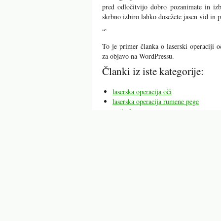
pred odločitvijo dobro pozanimate in izb
skrbno izbiro lahko dosežete jasen vid in 
“`
To je primer članka o laserski operacij
za objavo na WordPressu.
Članki iz iste kategorije:
laserska operacija oči
laserska operacija rumene pege
optical express
operacija
operacija hernija
operacija prostate
operacija kolka
Mogoče vas bodo zanimali tu