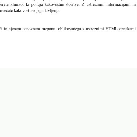
erete kliniko, ki ponuja kakovostne storitve. Z ustreznimi informacijami in
povečate kakovost svojega življenja.
i oči in njenem cenovnem razponu, oblikovanega z ustreznimi HTML oznakami
di naslednji članki: