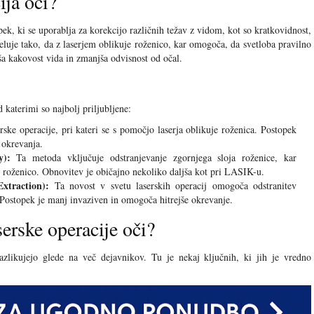
ija oči?
pek, ki se uporablja za korekcijo različnih težav z vidom, kot so kratkovidnost,
eluje tako, da z laserjem oblikuje roženico, kar omogoča, da svetloba pravilno
ša kakovost vida in zmanjša odvisnost od očal.
d katerimi so najbolj priljubljene:
rske operacije, pri kateri se s pomočjo laserja oblikuje roženica. Postopek
 okrevanja.
y):
Ta metoda vključuje odstranjevanje zgornjega sloja roženice, kar
 roženico. Obnovitev je običajno nekoliko daljša kot pri LASIK-u.
xtraction):
Ta novost v svetu laserskih operacij omogoča odstranitev
 Postopek je manj invaziven in omogoča hitrejše okrevanje.
serske operacije oči?
razlikujejo glede na več dejavnikov. Tu je nekaj ključnih, ki jih je vredno