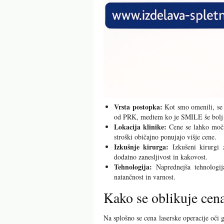
Vrsta postopka:
Kot smo omenili, se c
od PRK, medtem ko je SMILE še bolj n
Lokacija klinike:
Cene se lahko močno
stroški običajno ponujajo višje cene.
Izkušnje kirurga:
Izkušeni kirurgi 
dodatno zanesljivost in kakovost.
Tehnologija:
Naprednejša tehnologij
natančnost in varnost.
Kako se oblikuje cena
Na splošno se cena laserske operacije oči