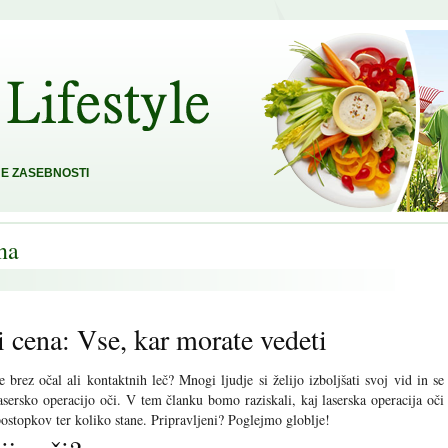
E ZASEBNOSTI
na
i cena: Vse, kar morate vedeti
e brez očal ali kontaktnih leč? Mnogi ljudje si želijo izboljšati svoj vid in se
lasersko operacijo oči. V tem članku bomo raziskali, kaj laserska operacija oči
postopkov ter koliko stane. Pripravljeni? Poglejmo globlje!