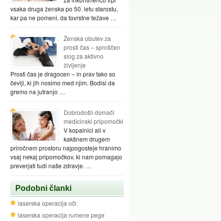
vsaka druga ženska po 50. letu starostu,
kar pa ne pomeni, da tovrstne težave …
Ženska obutev za
prosti čas – sproščen
slog za aktivno
življenje
Prosti čas je dragocen – in prav tako so
čevlji, ki jih nosimo med njim. Bodisi da
gremo na jutranjo …
Dobrodošli domači
medicinski pripomočki
V kopalnici ali v
kakšnem drugem
priročnem prostoru najpogosteje hranimo
vsaj nekaj pripomočkov, ki nam pomagajo
preverjati tudi naše zdravje. …
Podobni članki
laserska operacija oči
laserska operacija rumene pege