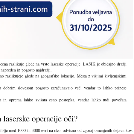
ena razlikuje glede na vrsto laserske operacije. LASIK je običajno dražji
apreden in pogosto najdražji.
 razlikujejo glede na geografsko lokacijo. Mesta z višjimi življenjskimi
z dobrim slovesom pogosto zaračunavajo več, vendar to lahko prinese
a in oprema lahko zvišata ceno postopka, vendar lahko tudi povečata
 laserske operacije oči?
 giblje med 1000 in 3000 evri na oko, odvisno od zgoraj omenjenih dejavnikov.