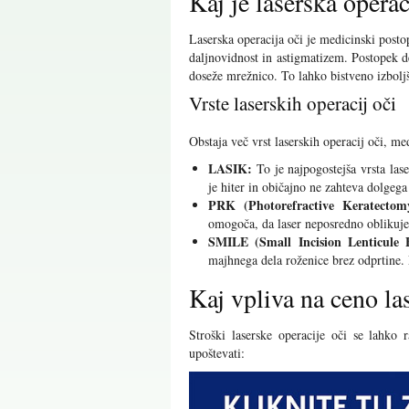
Kaj je laserska operac
Laserska operacija oči je medicinski posto
daljnovidnost in astigmatizem. Postopek d
doseže mrežnico. To lahko bistveno izbolj
Vrste laserskih operacij oči
Obstaja več vrst laserskih operacij oči, me
LASIK:
To je najpogostejša vrsta lase
je hiter in običajno ne zahteva dolgega
PRK (Photorefractive Keratectom
omogoča, da laser neposredno oblikuje
SMILE (Small Incision Lenticule E
majhnega dela roženice brez odprtine.
Kaj vpliva na ceno la
Stroški laserske operacije oči se lahko 
upoštevati: