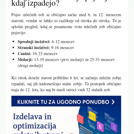
kdaj izpadejo?
Pojav mlečnih zob se običajno začne med 6. in 12. mesecem
starosti, vendar se lahko to razlikuje od otroka do otroka. Tu je
splošni pregled, kdaj se posamezne vrste mlečnih zob običajno
pojavijo:
Sprednji incizivci:
6-12 mesecev
Stranski incizivci:
9-16 mesecev
Canini:
16-23 mesecev
Molarji:
13-19 mesecev (prvi molarji) in 25-33 mesecev
(drugi molarji)
Ko otrok doseže starost približno 6 let, se začnejo mlečni zobje
izpadati, saj jih nadomeščajo stalni zobje. Ta postopek običajno
traja do 12. leta, ko naj bi imeli otroci vseh 32 stalnih zob.