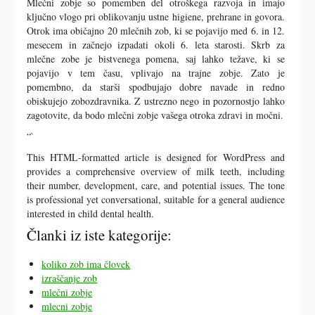
Mlečni zobje so pomemben del otroškega razvoja in imajo
ključno vlogo pri oblikovanju ustne higiene, prehrane in govora.
Otrok ima običajno 20 mlečnih zob, ki se pojavijo med 6. in 12.
mesecem in začnejo izpadati okoli 6. leta starosti. Skrb za
mlečne zobe je bistvenega pomena, saj lahko težave, ki se
pojavijo v tem času, vplivajo na trajne zobje. Zato je
pomembno, da starši spodbujajo dobre navade in redno
obiskujejo zobozdravnika. Z ustrezno nego in pozornostjo lahko
zagotovite, da bodo mlečni zobje vašega otroka zdravi in močni.
“`
This HTML-formatted article is designed for WordPress and
provides a comprehensive overview of milk teeth, including
their number, development, care, and potential issues. The tone
is professional yet conversational, suitable for a general audience
interested in child dental health.
Članki iz iste kategorije:
koliko zob ima človek
izraščanje zob
mlečni zobje
mlecni zobje