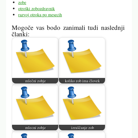
zobe
otroški zobozdravnik
razvoj otroka po mesecih
Mogoče vas bodo zanimali tudi naslednji
članki:
mlečni zobje
koliko zob ima človek
mlecni zobje
izraščanje zob