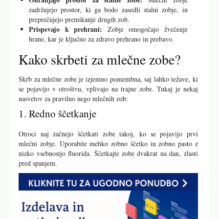
zadržujejo prostor, ki ga bodo zasedli stalni zobje, in
preprečujejo premikanje drugih zob.
Prispevajo k prehrani:
Zobje omogočajo žvečenje
hrane, kar je ključno za zdravo prehrano in prebavo.
Kako skrbeti za mlečne zobe?
Skrb za mlečne zobe je izjemno pomembna, saj lahko težave, ki
se pojavijo v otroštvu, vplivajo na trajne zobe. Tukaj je nekaj
nasvetov za pravilno nego mlečnih zob:
1. Redno ščetkanje
Otroci naj začnejo ščetkati zobe takoj, ko se pojavijo prvi
mlečni zobje. Uporabite mehko zobno ščetko in zobno pasto z
nizko vsebnostjo fluorida. Ščetkajte zobe dvakrat na dan, zlasti
pred spanjem.