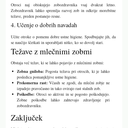
Otroci naj obiskujejo zobozdravnika vsaj dvakrat letno.
Zobozdravnik lahko spremlja razvoj zob in odkrije morebitne
težave, preden postanejo resne.
4. Učenje o dobrih navadah
Učite otroke o pomenu dobre ustne higiene. Spodbujajte jih, da
se naučijo ščetkati in uporabljati nitko, ko so dovolj stari.
Težave z mlečnimi zobmi
Obstaja več težav, ki se lahko pojavijo z mlečnimi zobmi:
Zobna gniloba:
Pogosta težava pri otrocih, ki je lahko
posledica pomanjkljive ustne higiene.
Prekomerna rast:
Včasih se zgodi, da mlečni zobje ne
izpadejo pravočasno in tako ovirajo rast stalnih zob.
Poškodbe:
Otroci so aktivni in se pogosto poškodujejo.
Zobne poškodbe lahko zahtevajo zdravljenje pri
zobozdravniku.
Zaključek