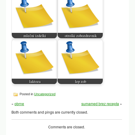
mlečni izdelki
otroški zobozdravnik
laktoza
lep zob
Posted in
Uncategorized
«
obrne
sumamed brez recepta
»
Both comments and pings are currently closed.
Comments are closed.