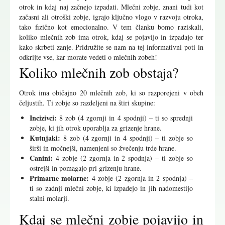
otrok in kdaj naj začnejo izpadati. Mlečni zobje, znani tudi kot
začasni ali otroški zobje, igrajo ključno vlogo v razvoju otroka,
tako fizično kot emocionalno. V tem članku bomo raziskali,
koliko mlečnih zob ima otrok, kdaj se pojavijo in izpadajo ter
kako skrbeti zanje. Pridružite se nam na tej informativni poti in
odkrijte vse, kar morate vedeti o mlečnih zobeh!
Koliko mlečnih zob obstaja?
Otrok ima običajno 20 mlečnih zob, ki so razporejeni v obeh
čeljustih. Ti zobje so razdeljeni na štiri skupine:
Incizivci:
8 zob (4 zgornji in 4 spodnji) – ti so sprednji
zobje, ki jih otrok uporablja za grizenje hrane.
Kutnjaki:
8 zob (4 zgornji in 4 spodnji) – ti zobje so
širši in močnejši, namenjeni so žvečenju trde hrane.
Canini:
4 zobje (2 zgornja in 2 spodnja) – ti zobje so
ostrejši in pomagajo pri grizenju hrane.
Primarne molarne:
4 zobje (2 zgornja in 2 spodnja) –
ti so zadnji mlečni zobje, ki izpadejo in jih nadomestijo
stalni molarji.
Kdaj se mlečni zobje pojavijo in