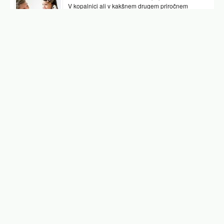
V kopalnici ali v kakšnem drugem priročnem
prostoru najpogosteje hranimo vsaj nekaj
pripomočkov, ki nam pomagajo preverjati tudi naše
zdravje. …
Podobni članki
mlečni zobje
koliko zob ima človek
mlecni zobje
izraščanje zob
mlečni izdelki
otroški zobozdravnik
laktoza
Facebook