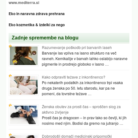
www.mediterra.si
Eko in naravna zdrava prehrana
Eko kozmetika & izdelki za nego
Zadnje spremembe na blogu
Razumevanje poškodb pri barvanih laseh
Barvanje las vpliva na lasno strukturo na več
ravneh. Kemikalije v barvah lahko oslabijo naravne
pigmente in prodrejo globoko v lasno …
Kako odpraviti težave z inkontinenco?
Po nekaterih podatkih za inkontinenco trpi vsaka
druga ženska po 50. letu starostu, kar pa ne
pomeni, da tovrstne težave …
Ženska obutev za prosti čas – sproščen slog za
aktivno življenje
Prosti čas je dragocen – in prav tako so čevlji, ki jih
nosimo med njim. Bodisi da gremo na jutranjo …
Dobrodošli domači medicinski pripomočki