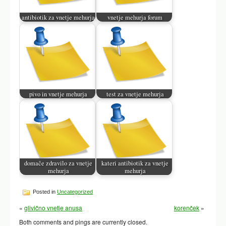
antibiotik za vnetje mehurja
vnetje mehurja forum
pivo in vnetje mehurja
test za vnetje mehurja
domače zdravilo za vnetje
kateri antibiotik za vnetje
mehurja
mehurja
Posted in
Uncategorized
«
glivično vnetje anusa
korenček
»
Both comments and pings are currently closed.