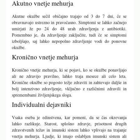
Akutno vnetje mehurja
Akutne okužbe sečil običajno trajajo od 3 do 7 dni, če se
obravnavajo ustrezno in pravočasno. Simptomi se lahko začnejo
umirjati že po 24 do 48 urah zdravljenja z antibiotiki.
Pomembno je, da zdravljenje zaključite, tudi če se simptomi
izboljšajo, saj lahko nepopolno zdravljenje vodi do ponovne
okužbe.
Kronično vnetje mehurja
Kronično vnetje mehurja, ki se pojavi, ko se okužbe ponavljajo
ali ne zdravijo pravilno, lahko traja mesece ali celo leta.
Kronične okužbe so pogosto težje zdraviti in zahtevajo daljše in
bolj intenzivno zdravljenje, vključno z različnimi zdravili in
spremembami življenjskega sloga.
Individualni dejavniki
Vsaka oseba je edinstvena, kar pomeni, da se čas okrevanja
lahko razlikuje. Starost, splošno zdravje, prisotnost drugih
zdravstvenih težav in imunski sistem lahko vplivajo na trajanje
vnetja mehurja. Ljudje, ki imajo oslabljen imunski sistem ali