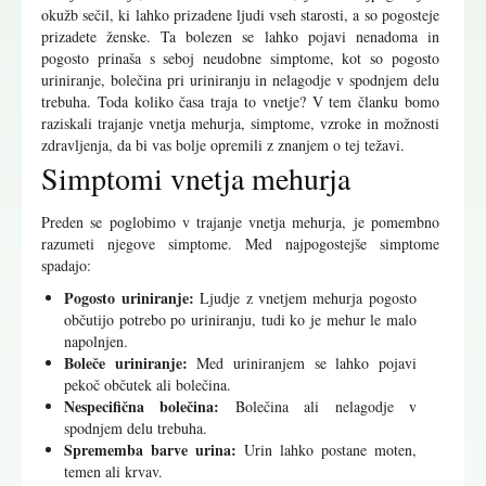
okužb sečil, ki lahko prizadene ljudi vseh starosti, a so pogosteje
prizadete ženske. Ta bolezen se lahko pojavi nenadoma in
pogosto prinaša s seboj neudobne simptome, kot so pogosto
uriniranje, bolečina pri uriniranju in nelagodje v spodnjem delu
trebuha. Toda koliko časa traja to vnetje? V tem članku bomo
raziskali trajanje vnetja mehurja, simptome, vzroke in možnosti
zdravljenja, da bi vas bolje opremili z znanjem o tej težavi.
Simptomi vnetja mehurja
Preden se poglobimo v trajanje vnetja mehurja, je pomembno
razumeti njegove simptome. Med najpogostejše simptome
spadajo:
Pogosto uriniranje:
Ljudje z vnetjem mehurja pogosto
občutijo potrebo po uriniranju, tudi ko je mehur le malo
napolnjen.
Boleče uriniranje:
Med uriniranjem se lahko pojavi
pekoč občutek ali bolečina.
Nespecifična bolečina:
Bolečina ali nelagodje v
spodnjem delu trebuha.
Sprememba barve urina:
Urin lahko postane moten,
temen ali krvav.