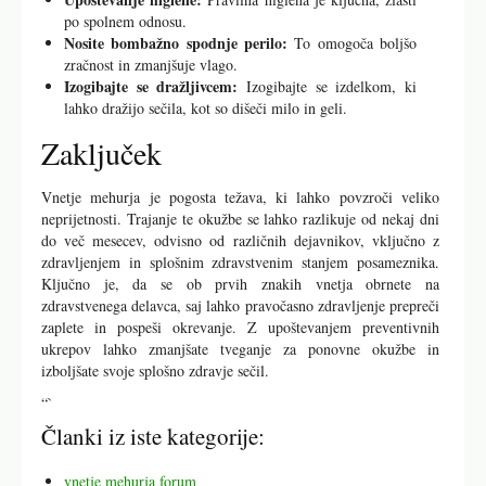
po spolnem odnosu.
Nosite bombažno spodnje perilo:
To omogoča boljšo
zračnost in zmanjšuje vlago.
Izogibajte se dražljivcem:
Izogibajte se izdelkom, ki
lahko dražijo sečila, kot so dišeči milo in geli.
Zaključek
Vnetje mehurja je pogosta težava, ki lahko povzroči veliko
neprijetnosti. Trajanje te okužbe se lahko razlikuje od nekaj dni
do več mesecev, odvisno od različnih dejavnikov, vključno z
zdravljenjem in splošnim zdravstvenim stanjem posameznika.
Ključno je, da se ob prvih znakih vnetja obrnete na
zdravstvenega delavca, saj lahko pravočasno zdravljenje prepreči
zaplete in pospeši okrevanje. Z upoštevanjem preventivnih
ukrepov lahko zmanjšate tveganje za ponovne okužbe in
izboljšate svoje splošno zdravje sečil.
“`
Članki iz iste kategorije:
vnetje mehurja forum