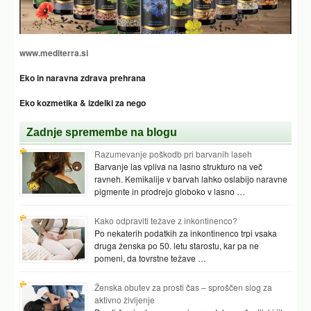
www.mediterra.si
Eko in naravna zdrava prehrana
Eko kozmetika & izdelki za nego
Zadnje spremembe na blogu
Razumevanje poškodb pri barvanih laseh
Barvanje las vpliva na lasno strukturo na več
ravneh. Kemikalije v barvah lahko oslabijo naravne
pigmente in prodrejo globoko v lasno …
Kako odpraviti težave z inkontinenco?
Po nekaterih podatkih za inkontinenco trpi vsaka
druga ženska po 50. letu starostu, kar pa ne
pomeni, da tovrstne težave …
Ženska obutev za prosti čas – sproščen slog za
aktivno življenje