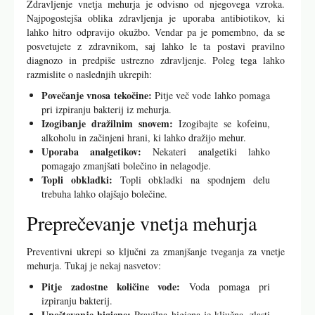
Zdravljenje vnetja mehurja je odvisno od njegovega vzroka.
Najpogostejša oblika zdravljenja je uporaba antibiotikov, ki
lahko hitro odpravijo okužbo. Vendar pa je pomembno, da se
posvetujete z zdravnikom, saj lahko le ta postavi pravilno
diagnozo in predpiše ustrezno zdravljenje. Poleg tega lahko
razmislite o naslednjih ukrepih:
Povečanje vnosa tekočine:
Pitje več vode lahko pomaga
pri izpiranju bakterij iz mehurja.
Izogibanje dražilnim snovem:
Izogibajte se kofeinu,
alkoholu in začinjeni hrani, ki lahko dražijo mehur.
Uporaba analgetikov:
Nekateri analgetiki lahko
pomagajo zmanjšati bolečino in nelagodje.
Topli obkladki:
Topli obkladki na spodnjem delu
trebuha lahko olajšajo bolečine.
Preprečevanje vnetja mehurja
Preventivni ukrepi so ključni za zmanjšanje tveganja za vnetje
mehurja. Tukaj je nekaj nasvetov:
Pitje zadostne količine vode:
Voda pomaga pri
izpiranju bakterij.
Upoštevanje higiene:
Pravilna higiena je ključna, zlasti