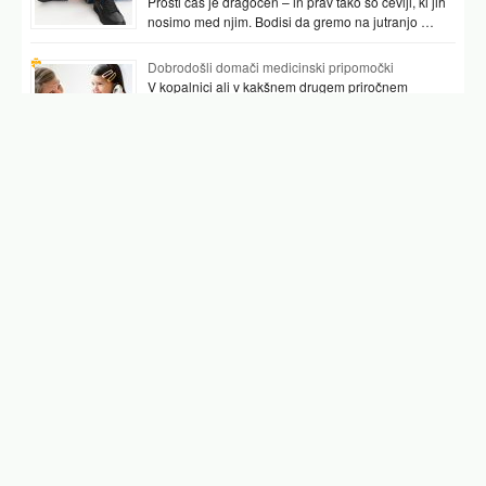
Prosti čas je dragocen – in prav tako so čevlji, ki jih
nosimo med njim. Bodisi da gremo na jutranjo …
Dobrodošli domači medicinski pripomočki
V kopalnici ali v kakšnem drugem priročnem
prostoru najpogosteje hranimo vsaj nekaj
pripomočkov, ki nam pomagajo preverjati tudi naše
zdravje. …
Podobni članki
vnetje mehurja
zdravilo za vnetje mehurja brez recepta
antibiotik za vnetje mehurja
vnetje mehurja forum
pivo in vnetje mehurja
test za vnetje mehurja
domače zdravilo za vnetje mehurja
Facebook