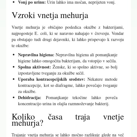
Vonj po urinu:
Urin lahko ima močan, neprijeten vonj.
Vzroki vnetja mehurja
Vnetje mehurja je običajno posledica okužbe z bakterijami,
najpogosteje E. coli, ki se naravno nahajajo v črevesju. Vendar
pa obstajajo tudi drugi dejavniki, ki lahko prispevajo k razvoju
te okužbe:
Nepravilna higiena:
Nepravilna higiena ali pomanjkanje
higiene lahko omogočita bakterijam, da vstopijo v sečila.
Spolna aktivnost:
Ženske, ki so spolno aktivne, so bolj
izpostavljene tveganju za okužbe sečil.
Uporaba kontracepcijskih sredstev:
Nekatere metode
kontracepcije, kot so diafragme, lahko povečajo tveganje
za okužbe.
Dehidracija:
Pomanjkanje tekočine lahko poveča
koncentracijo urina in olajša razmnoževanje bakterij.
Koliko časa traja vnetje
mehurja?
Trajanje vnetja mehurja se lahko močno razlikuje glede na več