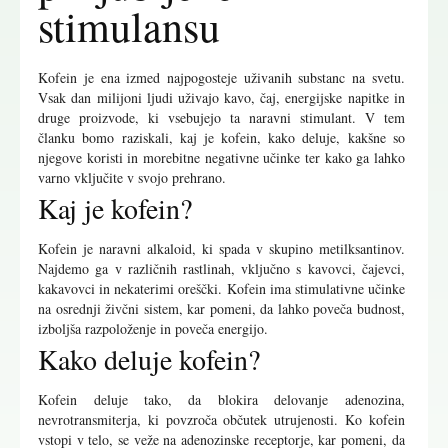
stimulansu
Kofein je ena izmed najpogosteje uživanih substanc na svetu.
Vsak dan milijoni ljudi uživajo kavo, čaj, energijske napitke in
druge proizvode, ki vsebujejo ta naravni stimulant. V tem
članku bomo raziskali, kaj je kofein, kako deluje, kakšne so
njegove koristi in morebitne negativne učinke ter kako ga lahko
varno vključite v svojo prehrano.
Kaj je kofein?
Kofein je naravni alkaloid, ki spada v skupino metilksantinov.
Najdemo ga v različnih rastlinah, vključno s kavovci, čajevci,
kakavovci in nekaterimi oreščki. Kofein ima stimulativne učinke
na osrednji živčni sistem, kar pomeni, da lahko poveča budnost,
izboljša razpoloženje in poveča energijo.
Kako deluje kofein?
Kofein deluje tako, da blokira delovanje adenozina,
nevrotransmiterja, ki povzroča občutek utrujenosti. Ko kofein
vstopi v telo, se veže na adenozinske receptorje, kar pomeni, da