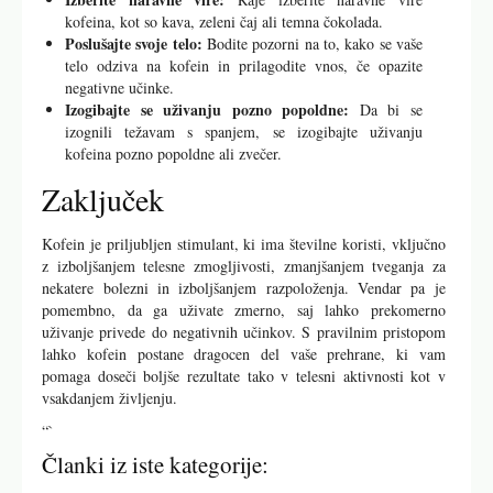
kofeina, kot so kava, zeleni čaj ali temna čokolada.
Poslušajte svoje telo:
Bodite pozorni na to, kako se vaše
telo odziva na kofein in prilagodite vnos, če opazite
negativne učinke.
Izogibajte se uživanju pozno popoldne:
Da bi se
izognili težavam s spanjem, se izogibajte uživanju
kofeina pozno popoldne ali zvečer.
Zaključek
Kofein je priljubljen stimulant, ki ima številne koristi, vključno
z izboljšanjem telesne zmogljivosti, zmanjšanjem tveganja za
nekatere bolezni in izboljšanjem razpoloženja. Vendar pa je
pomembno, da ga uživate zmerno, saj lahko prekomerno
uživanje privede do negativnih učinkov. S pravilnim pristopom
lahko kofein postane dragocen del vaše prehrane, ki vam
pomaga doseči boljše rezultate tako v telesni aktivnosti kot v
vsakdanjem življenju.
“`
Članki iz iste kategorije: