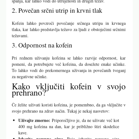
spanja, kar lahko vodi do utrujenosti in drugih težav.
2. Povečan srčni utrip in krvni tlak
Kofein lahko povzroči povečanje srčnega utripa in krvnega
tlaka, kar lahko predstavlja težavo za ljudi z obstoječimi srčnimi
težavami.
3. Odpornost na kofein
Pri rednem uživanju kofeina se lahko razvije odpornost, kar
pomeni, da potrebujete več kofeina, da dosežete enake učinke.
To lahko vodi do prekomernega uživanja in povečanih tveganj
za negativne učinke.
Kako vključiti kofein v svojo
prehrano?
Če želite uživati koristi kofeina, je pomembno, da ga vključite v
svojo prehrano na zdrav način. Tukaj je nekaj nasvetov:
Uživajte zmerno:
Priporočljivo je, da ne uživate več kot
400 mg kofeina na dan, kar je približno štiri skodelice
kave.
Izberite naravne vire:
Raje izberite naravne vire