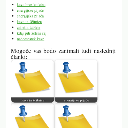
kava brez kofeina
energijske pijače
energijska pijača
kava in ščitnica
caffetin tablete
kdaj piti zeleni čaj
nadomestek kave
Mogoče vas bodo zanimali tudi naslednji
članki:
kava in ščitnica
energijske pijače