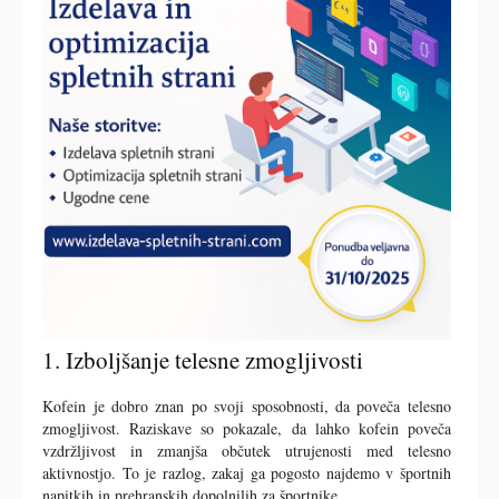
1. Izboljšanje telesne zmogljivosti
Kofein je dobro znan po svoji sposobnosti, da poveča telesno
zmogljivost. Raziskave so pokazale, da lahko kofein poveča
vzdržljivost in zmanjša občutek utrujenosti med telesno
aktivnostjo. To je razlog, zakaj ga pogosto najdemo v športnih
napitkih in prehranskih dopolnilih za športnike.