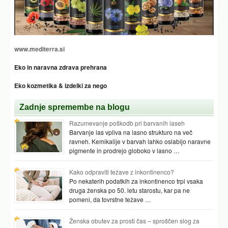
www.mediterra.si
Eko in naravna zdrava prehrana
Eko kozmetika & izdelki za nego
Zadnje spremembe na blogu
Razumevanje poškodb pri barvanih laseh
Barvanje las vpliva na lasno strukturo na več
ravneh. Kemikalije v barvah lahko oslabijo naravne
pigmente in prodrejo globoko v lasno …
Kako odpraviti težave z inkontinenco?
Po nekaterih podatkih za inkontinenco trpi vsaka
druga ženska po 50. letu starostu, kar pa ne
pomeni, da tovrstne težave …
Ženska obutev za prosti čas – sproščen slog za