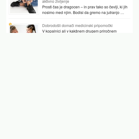
aktivno življenje
Prosti čas je dragocen – in prav tako so čevlji, ki jih
nosimo med njim. Bodisi da gremo na jutranjo …
Dobrodošli domači medicinski pripomočki
V kopalnici ali v kakšnem drugem priročnem
prostoru najpogosteje hranimo vsaj nekaj
pripomočkov, ki nam pomagajo preverjati tudi naše
zdravje. …
Podobni članki
kava in ščitnica
energijske pijače
energijska pijača
caffetin tablete
kava brez kofeina
caffetin
nadomestek kave
Facebook