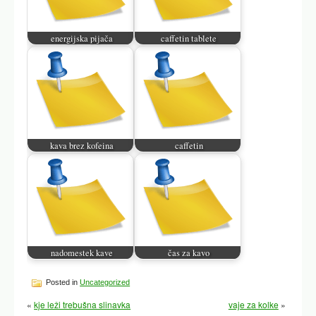
energijska pijača
caffetin tablete
kava brez kofeina
caffetin
nadomestek kave
čas za kavo
Posted in
Uncategorized
«
kje leži trebušna slinavka
vaje za kolke
»