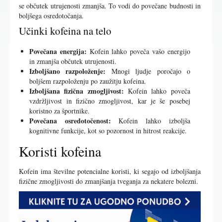
se občutek utrujenosti zmanjša. To vodi do povečane budnosti in
boljšega osredotočanja.
Učinki kofeina na telo
Povečana energija:
Kofein lahko poveča vašo energijo
in zmanjša občutek utrujenosti.
Izboljšano razpoloženje:
Mnogi ljudje poročajo o
boljšem razpoloženju po zaužitju kofeina.
Izboljšana fizična zmogljivost:
Kofein lahko poveča
vzdržljivost in fizično zmogljivost, kar je še posebej
koristno za športnike.
Povečana osredotočenost:
Kofein lahko izboljša
kognitivne funkcije, kot so pozornost in hitrost reakcije.
Koristi kofeina
Kofein ima številne potencialne koristi, ki segajo od izboljšanja
fizične zmogljivosti do zmanjšanja tveganja za nekatere bolezni.