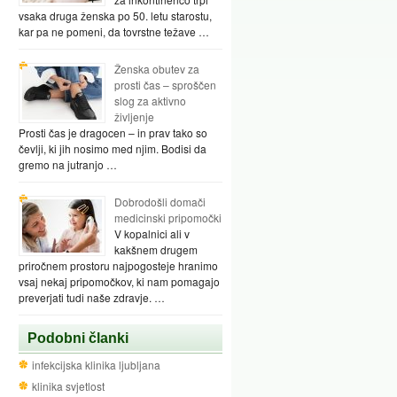
vsaka druga ženska po 50. letu starostu,
kar pa ne pomeni, da tovrstne težave …
Ženska obutev za
prosti čas – sproščen
slog za aktivno
življenje
Prosti čas je dragocen – in prav tako so
čevlji, ki jih nosimo med njim. Bodisi da
gremo na jutranjo …
Dobrodošli domači
medicinski pripomočki
V kopalnici ali v
kakšnem drugem
priročnem prostoru najpogosteje hranimo
vsaj nekaj pripomočkov, ki nam pomagajo
preverjati tudi naše zdravje. …
Podobni članki
infekcijska klinika ljubljana
klinika svjetlost