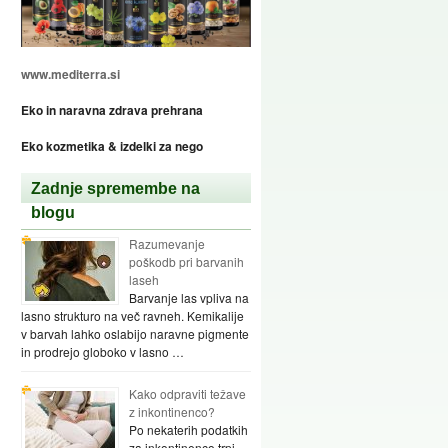
www.mediterra.si
Eko in naravna zdrava prehrana
Eko kozmetika & izdelki za nego
Zadnje spremembe na
blogu
Razumevanje
poškodb pri barvanih
laseh
Barvanje las vpliva na
lasno strukturo na več ravneh. Kemikalije
v barvah lahko oslabijo naravne pigmente
in prodrejo globoko v lasno …
Kako odpraviti težave
z inkontinenco?
Po nekaterih podatkih
za inkontinenco trpi