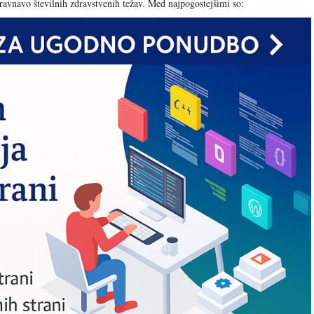
obravnavo številnih zdravstvenih težav. Med najpogostejšimi so: