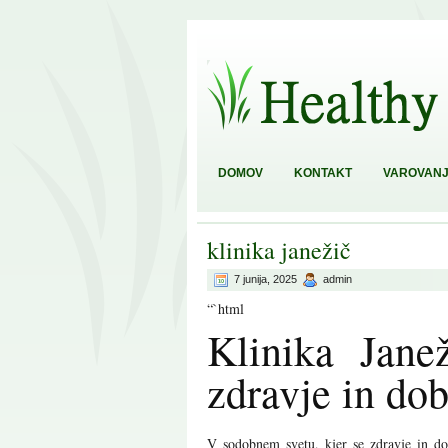
DOMOV
KONTAKT
VAROVANJ
klinika janežič
7 junija, 2025
admin
“`html
Klinika Jane
zdravje in dob
V sodobnem svetu, kjer se zdravje in dob