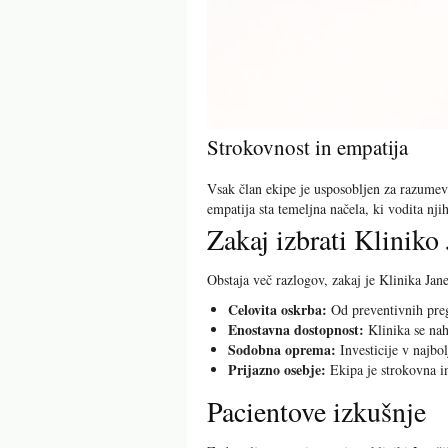
Strokovnost in empatija
Vsak član ekipe je usposobljen za razumev
empatija sta temeljna načela, ki vodita nji
Zakaj izbrati Kliniko
Obstaja več razlogov, zakaj je Klinika Jan
Celovita oskrba:
Od preventivnih preg
Enostavna dostopnost:
Klinika se naha
Sodobna oprema:
Investicije v najbo
Prijazno osebje:
Ekipa je strokovna in
Pacientove izkušnje