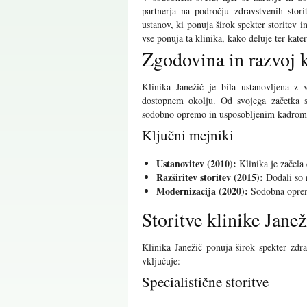
partnerja na področju zdravstvenih stori
ustanov, ki ponuja širok spekter storitev
vse ponuja ta klinika, kako deluje ter kate
Zgodovina in razvoj k
Klinika Janežič je bila ustanovljena z 
dostopnem okolju. Od svojega začetka se
sodobno opremo in usposobljenim kadrom j
Ključni mejniki
Ustanovitev (2010):
Klinika je začela
Razširitev storitev (2015):
Dodali so n
Modernizacija (2020):
Sodobna oprema
Storitve klinike Janež
Klinika Janežič ponuja širok spekter zdr
vključuje:
Specialistične storitve