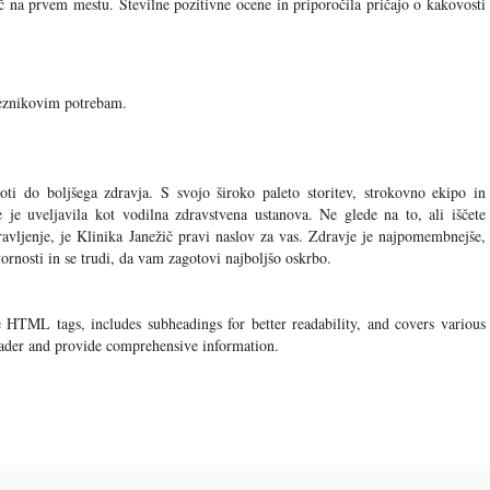
ič na prvem mestu. Številne pozitivne ocene in priporočila pričajo o kakovosti
meznikovim potrebam.
poti do boljšega zdravja. S svojo široko paleto storitev, strokovno ekipo in
e je uveljavila kot vodilna zdravstvena ustanova. Ne glede na to, ali iščete
dravljenje, je Klinika Janežič pravi naslov za vas. Zdravje je najpomembnejše,
vornosti in se trudi, da vam zagotovi najboljšo oskrbo.
te HTML tags, includes subheadings for better readability, and covers various
reader and provide comprehensive information.