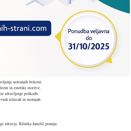
vljenje notranjih bolezni.
ezni in estetske storitve.
 in zdravljenje poškodb.
vnih težavah in motnjah.
nje zdravja. Klinika Janežič ponuja: