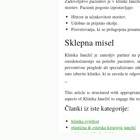
Zadovoljstvo pacientov je v kliniki Janež
storitev. Pacienti pogosto izpostavljajo:
Hitrost in učinkovitost storitev.
Udobno in prijetno okolje.
Posvetovanja, ki so prilagojena posa
Sklepna misel
Klinika Janežič je zanesljiv partner na 
osredotočenostjo na potrebe pacientov, s
preventivne preglede ali specializirano z
zato izberite kliniko, ki se zaveda te odgo
“`
This article is structured with appropria
aspects of Klinika Janežič to engage the 
Članki iz iste kategorije:
klinika svjetlost
plastična & estetska kirurgija janežič
infekcijska klinika ljubljana
zdravstveni zavod reschner