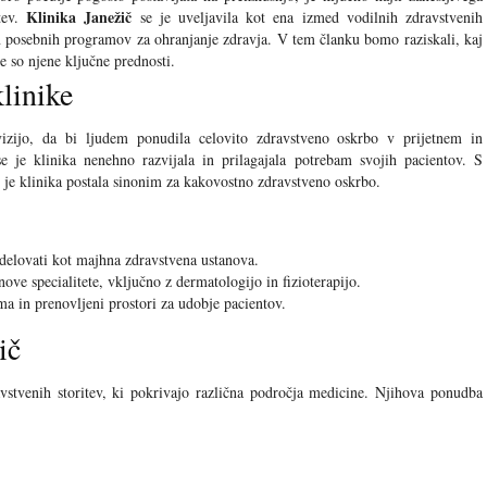
Klinika Janežič
tev.
se je uveljavila kot ena izmed vodilnih zdravstvenih
 in posebnih programov za ohranjanje zdravja. V tem članku bomo raziskali, kaj
re so njene ključne prednosti.
linike
vizijo, da bi ljudem ponudila celovito zdravstveno oskrbo v prijetnem in
 je klinika nenehno razvijala in prilagajala potrebam svojih pacientov. S
e klinika postala sinonim za kakovostno zdravstveno oskrbo.
 delovati kot majhna zdravstvena ustanova.
ove specialitete, vključno z dermatologijo in fizioterapijo.
 in prenovljeni prostori za udobje pacientov.
ič
avstvenih storitev, ki pokrivajo različna področja medicine. Njihova ponudba