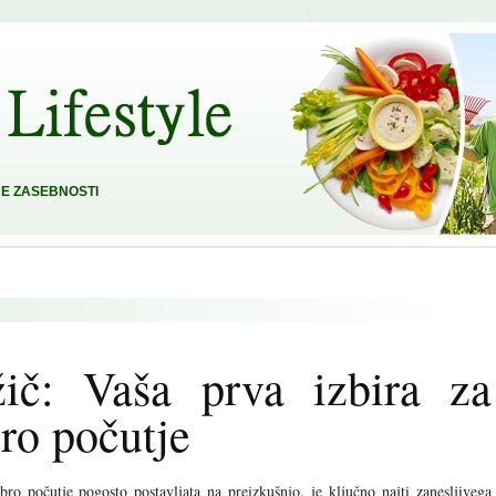
E ZASEBNOSTI
žič: Vaša prva izbira za
ro počutje
ro počutje pogosto postavljata na preizkušnjo, je ključno najti zanesljivega