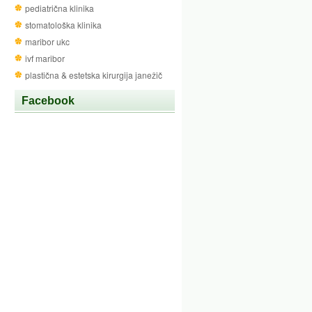
pediatrična klinika
stomatološka klinika
maribor ukc
ivf maribor
plastična & estetska kirurgija janežič
Facebook