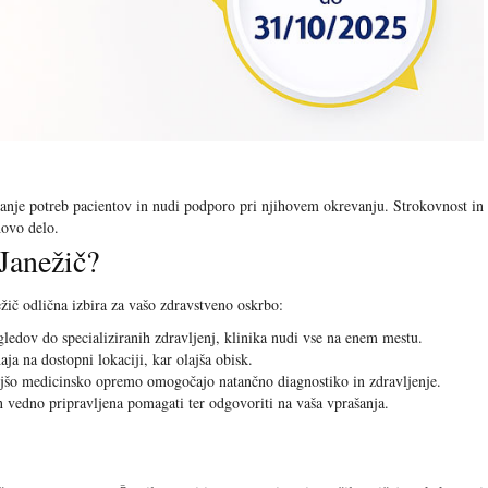
anje potreb pacientov in nudi podporo pri njihovem okrevanju. Strokovnost in
hovo delo.
 Janežič?
ežič odlična izbira za vašo zdravstveno oskrbo:
ledov do specializiranih zdravljenj, klinika nudi vse na enem mestu.
ja na dostopni lokaciji, kar olajša obisk.
ljšo medicinsko opremo omogočajo natančno diagnostiko in zdravljenje.
 vedno pripravljena pomagati ter odgovoriti na vaša vprašanja.