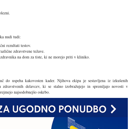
lezni.
ka nudi tudi:
čni rezultati testov.
azlične zdravstvene težave.
dravnika na dom za tiste, ki ne morejo priti v kliniko.
juč do uspeha kakovosten kader. Njihova ekipa je sestavljena iz izkušenih
h zdravstvenih delavcev, ki se stalno izobražujejo in spremljajo novosti v
 prejmejo najsodobnejšo oskrbo.