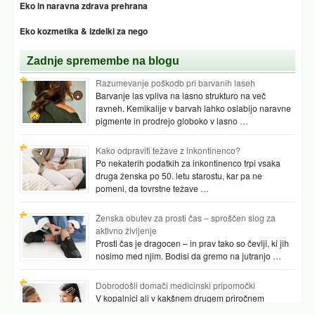
Eko in naravna zdrava prehrana
Eko kozmetika & izdelki za nego
Zadnje spremembe na blogu
Razumevanje poškodb pri barvanih laseh
Barvanje las vpliva na lasno strukturo na več
ravneh. Kemikalije v barvah lahko oslabijo naravne
pigmente in prodrejo globoko v lasno …
Kako odpraviti težave z inkontinenco?
Po nekaterih podatkih za inkontinenco trpi vsaka
druga ženska po 50. letu starostu, kar pa ne
pomeni, da tovrstne težave …
Ženska obutev za prosti čas – sproščen slog za
aktivno življenje
Prosti čas je dragocen – in prav tako so čevlji, ki jih
nosimo med njim. Bodisi da gremo na jutranjo …
Dobrodošli domači medicinski pripomočki
V kopalnici ali v kakšnem drugem priročnem
prostoru najpogosteje hranimo vsaj nekaj