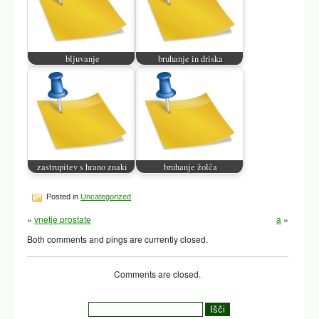
bljuvanje
bruhanje in driska
zastrupitev s hrano znaki
bruhanje žolča
Posted in
Uncategorized
«
vnetje prostate
a
»
Both comments and pings are currently closed.
Comments are closed.