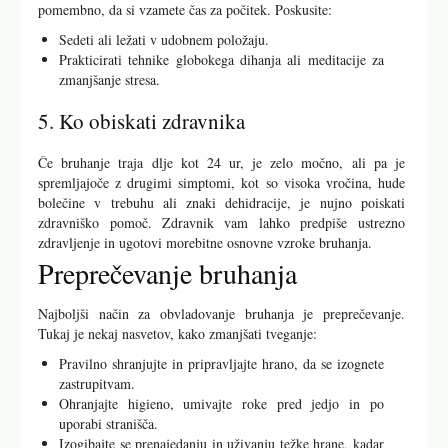
pomembno, da si vzamete čas za počitek. Poskusite:
Sedeti ali ležati v udobnem položaju.
Prakticirati tehnike globokega dihanja ali meditacije za
zmanjšanje stresa.
5. Ko obiskati zdravnika
Če bruhanje traja dlje kot 24 ur, je zelo močno, ali pa je
spremljajoče z drugimi simptomi, kot so visoka vročina, hude
bolečine v trebuhu ali znaki dehidracije, je nujno poiskati
zdravniško pomoč. Zdravnik vam lahko predpiše ustrezno
zdravljenje in ugotovi morebitne osnovne vzroke bruhanja.
Preprečevanje bruhanja
Najboljši način za obvladovanje bruhanja je preprečevanje.
Tukaj je nekaj nasvetov, kako zmanjšati tveganje:
Pravilno shranjujte in pripravljajte hrano, da se izognete
zastrupitvam.
Ohranjajte higieno, umivajte roke pred jedjo in po
uporabi stranišča.
Izogibajte se prenajedanju in uživanju težke hrane, kadar