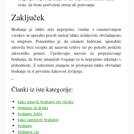
veste, da boste podvrženi stresu ali potovanju.
Zaključek
Bruhanje je lahko zelo neprijetno, vendar z razumevanjem
vzrokov in uporabo pravih metod lahko učinkovito obvladujemo
ta simptom. Pomembno je, da ostanete hidrirani, uporabite
zdravila brez recepta ali naravne rešitve ter po potrebi poiščete
zdravniško pomoč. Upoštevajte nasvete za preprečevanje
bruhanja, da boste zmanjšali tveganje za to neprijetno izkušnjo v
prihodnosti. Z ustreznim znanjem in pristopom lahko obvladate
bruhanje in si povrnete kakovost življenja.
“`
Članki iz iste kategorije:
kako ustaviti bruhanje pri otroku
bruhanje in driska
bruhanje žolča
kako zaustaviti bruhanje
bruhanje
bruhanja vas