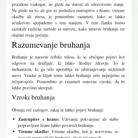
prizadene vsakogar, ne glede na starost ali zdravstveno stanje.
Ne glede na to, ali gre za posledico zastrupitve s hrano, virusne
okužbe ali stresa, je pomembno razumeti, kako se lahko
učinkovito spopademo s tem stanjem. V tem članku bomo
raziskali različne metode in nasvete, kako ustaviti bruhanje ter
olajšati svoje počutje.
Razumevanje bruhanja
Bruhanje je naravni refleks telesa, ki se običajno pojavi kot
odgovor na dražljaje, ki lahko škodijo zdravju. To je
mehanizem, ki ga telo uporablja za odstranjevanje neželenih
snovi. Vendar je kljub temu lahko bruhanje zelo neprijetno in
izčrpavajoče. Pomembno je razumeti osnovne vzroke, da bi
lahko pravilno ukrepali.
Vzroki bruhanja
Obstaja več razlogov, zakaj se lahko pojavi bruhanje:
Zastrupitev s hrano:
Uživanje pokvarjene ali slabo
pripravljene hrane lahko povzroči bruhanje.
Virusne okužbe:
Virusne okužbe, kot je norovirus, so
pogosti povzročitelji bruhanja, zlasti pri otrocih.