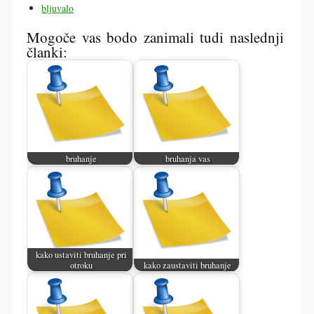
bljuvalo
Mogoče vas bodo zanimali tudi naslednji
članki:
bruhanje
bruhanja vas
kako ustaviti bruhanje pri
otroku
kako zaustaviti bruhanje