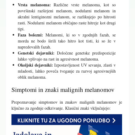
Vrsta melanoma:
Različne vrste melanoma, kot so
površinski razširjeni melanom, nodularni melanom in
akralni lentiginozni melanom, se razlikujejo po hitrosti
rasti. Nodularni melanom običajno raste hitreje kot drugi
tipi.
Faza bolezni:
Melanomi, ki so v zgodnjih fazah, se
morda ne bodo širili tako hitro kot tisti, ki so že v
napredovalih fazah.
Genetski dejavniki:
Določene genetske predispozicije
lahko vplivajo na rast in agresivnost melanoma.
Okoljski dejavniki:
Izpostavljenost UV sevanju, zlasti v
mladosti, lahko poveča tveganje za razvoj agresivnejših
oblik melanoma.
Simptomi in znaki malignih melanomov
Prepoznavanje simptomov in znakov malignih melanomov je
ključno za zgodnje odkrivanje. Klasični znaki vključujejo: