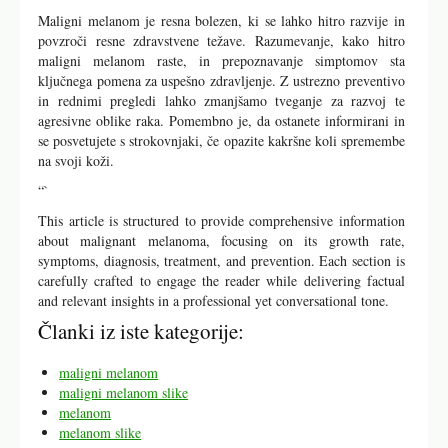
Maligni melanom je resna bolezen, ki se lahko hitro razvije in
povzroči resne zdravstvene težave. Razumevanje, kako hitro
maligni melanom raste, in prepoznavanje simptomov sta
ključnega pomena za uspešno zdravljenje. Z ustrezno preventivo
in rednimi pregledi lahko zmanjšamo tveganje za razvoj te
agresivne oblike raka. Pomembno je, da ostanete informirani in
se posvetujete s strokovnjaki, če opazite kakršne koli spremembe
na svoji koži.
“`
This article is structured to provide comprehensive information
about malignant melanoma, focusing on its growth rate,
symptoms, diagnosis, treatment, and prevention. Each section is
carefully crafted to engage the reader while delivering factual
and relevant insights in a professional yet conversational tone.
Članki iz iste kategorije:
maligni melanom
maligni melanom slike
melanom
melanom slike