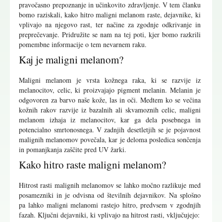
pravočasno prepoznanje in učinkovito zdravljenje. V tem članku
bomo raziskali, kako hitro maligni melanom raste, dejavnike, ki
vplivajo na njegovo rast, ter načine za zgodnje odkrivanje in
preprečevanje. Pridružite se nam na tej poti, kjer bomo razkrili
pomembne informacije o tem nevarnem raku.
Kaj je maligni melanom?
Maligni melanom je vrsta kožnega raka, ki se razvije iz
melanocitov, celic, ki proizvajajo pigment melanin. Melanin je
odgovoren za barvo naše kože, las in oči. Medtem ko se večina
kožnih rakov razvije iz bazalnih ali skvamoznih celic, maligni
melanom izhaja iz melanocitov, kar ga dela posebnega in
potencialno smrtonosnega. V zadnjih desetletjih se je pojavnost
malignih melanomov povečala, kar je deloma posledica sončenja
in pomanjkanja zaščite pred UV žarki.
Kako hitro raste maligni melanom?
Hitrost rasti malignih melanomov se lahko močno razlikuje med
posamezniki in je odvisna od številnih dejavnikov. Na splošno
pa lahko maligni melanomi rastejo hitro, predvsem v zgodnjih
fazah. Ključni dejavniki, ki vplivajo na hitrost rasti, vključujejo: