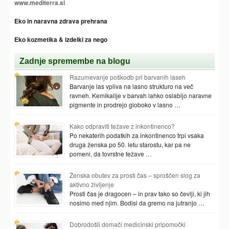
www.mediterra.si
Eko in naravna zdrava prehrana
Eko kozmetika & izdelki za nego
Zadnje spremembe na blogu
Razumevanje poškodb pri barvanih laseh
Barvanje las vpliva na lasno strukturo na več
ravneh. Kemikalije v barvah lahko oslabijo naravne
pigmente in prodrejo globoko v lasno …
Kako odpraviti težave z inkontinenco?
Po nekaterih podatkih za inkontinenco trpi vsaka
druga ženska po 50. letu starostu, kar pa ne
pomeni, da tovrstne težave …
Ženska obutev za prosti čas – sproščen slog za
aktivno življenje
Prosti čas je dragocen – in prav tako so čevlji, ki jih
nosimo med njim. Bodisi da gremo na jutranjo …
Dobrodošli domači medicinski pripomočki