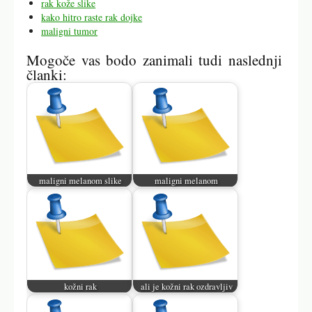
rak kože slike
kako hitro raste rak dojke
maligni tumor
Mogoče vas bodo zanimali tudi naslednji
članki:
maligni melanom slike
maligni melanom
kožni rak
ali je kožni rak ozdravljiv