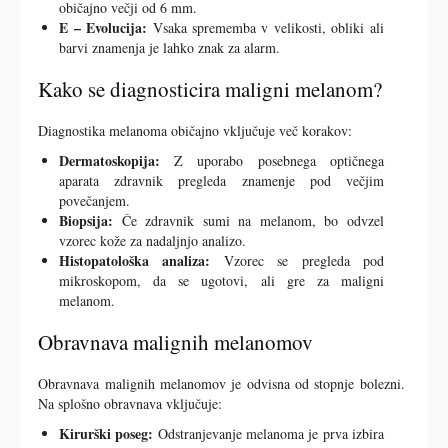
običajno večji od 6 mm.
E – Evolucija:
Vsaka sprememba v velikosti, obliki ali
barvi znamenja je lahko znak za alarm.
Kako se diagnosticira maligni melanom?
Diagnostika melanoma običajno vključuje več korakov:
Dermatoskopija:
Z uporabo posebnega optičnega
aparata zdravnik pregleda znamenje pod večjim
povečanjem.
Biopsija:
Če zdravnik sumi na melanom, bo odvzel
vzorec kože za nadaljnjo analizo.
Histopatološka analiza:
Vzorec se pregleda pod
mikroskopom, da se ugotovi, ali gre za maligni
melanom.
Obravnava malignih melanomov
Obravnava malignih melanomov je odvisna od stopnje bolezni.
Na splošno obravnava vključuje:
Kirurški poseg:
Odstranjevanje melanoma je prva izbira