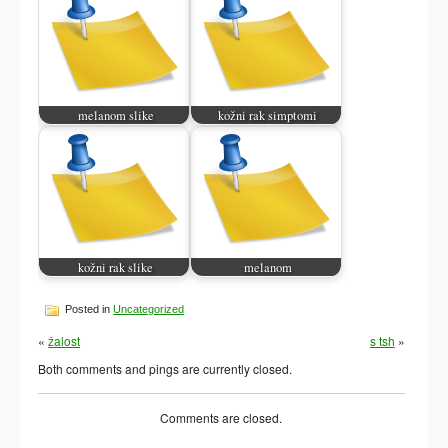
melanom slike
kožni rak simptomi
kožni rak slike
melanom
Posted in
Uncategorized
«
žalost
s tsh
»
Both comments and pings are currently closed.
Comments are closed.