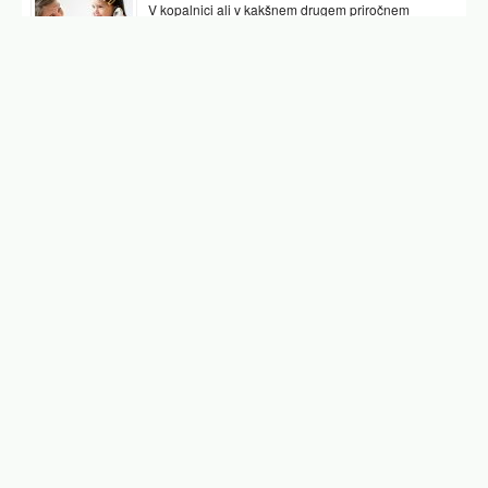
V kopalnici ali v kakšnem drugem priročnem
prostoru najpogosteje hranimo vsaj nekaj
pripomočkov, ki nam pomagajo preverjati tudi naše
zdravje. …
Podobni članki
maligni melanom slike
maligni melanom
kožni rak
ali je kožni rak ozdravljiv
melanom slike
kožni rak simptomi
kožni rak slike
Facebook