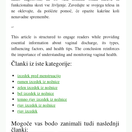
koži, da diha, kar zmanjšuje tveganje za okužbe.
Izogibajte se mokrim kopalkam:
Dolgotrajno nošenje
mokrih kopalk lahko poveča tveganje za glivične
okužbe.
Uživajte zdravo prehrano:
Prehrana bogata z vitamini
in minerali podpira imunski sistem in zdravo bakterijsko
floro nožnice.
Redni pregledi:
Redni obiski ginekologa so ključni za
ohranjanje zdravja in preprečevanje bolezni.
Zaključek
Izcedek iz nožnice je normalen del ženskega zdravja, a ga je
pomembno poznati in razumeti. S pravilnim poznavanjem
sprememb in znakov, ki lahko nakazujejo težave, lahko
proaktivno skrbite za svoje zdravje. Ne pozabite, da je odprta
komunikacija z zdravnikom ključnega pomena za ohranjanje
dobrega zdravstvenega stanja. Z ustrezno nego in pozornostjo
lahko zagotovite, da bo vaša nožnica ostala zdrava in
funkcionalna skozi vse življenje. Zavedajte se svojega telesa in
ne oklevajte, da poiščete pomoč, če opazite kakršne koli
nenavadne spremembe.