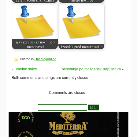
influencing factors, and health tips. The conclusion reinforces
the importance of understanding and monitoring vaginal health.
Članki iz iste kategorije:
izcedek pred menstruacijo
rumen izcedek iz nožnice
zelen izcedek iz nožnice
bel izcedek iz nožnice
temno rjav izcedek iz nožnice
rjav izcedek iz nožnice
rjav izcedek
Mogoče vas bodo zanimali tudi naslednji
članki:
bel izcedek iz nožnice
rjav izcedek iz nožnice