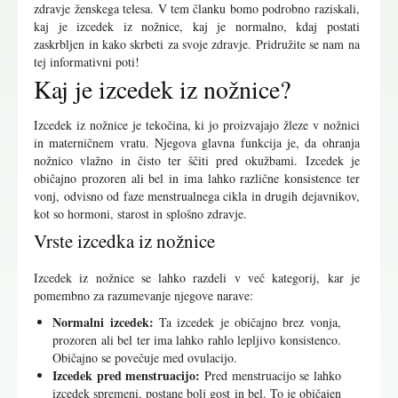
zdravje ženskega telesa. V tem članku bomo podrobno raziskali,
kaj je izcedek iz nožnice, kaj je normalno, kdaj postati
zaskrbljen in kako skrbeti za svoje zdravje. Pridružite se nam na
tej informativni poti!
Kaj je izcedek iz nožnice?
Izcedek iz nožnice je tekočina, ki jo proizvajajo žleze v nožnici
in materničnem vratu. Njegova glavna funkcija je, da ohranja
nožnico vlažno in čisto ter ščiti pred okužbami. Izcedek je
običajno prozoren ali bel in ima lahko različne konsistence ter
vonj, odvisno od faze menstrualnega cikla in drugih dejavnikov,
kot so hormoni, starost in splošno zdravje.
Vrste izcedka iz nožnice
Izcedek iz nožnice se lahko razdeli v več kategorij, kar je
pomembno za razumevanje njegove narave:
Normalni izcedek:
Ta izcedek je običajno brez vonja,
prozoren ali bel ter ima lahko rahlo lepljivo konsistenco.
Običajno se povečuje med ovulacijo.
Izcedek pred menstruacijo:
Pred menstruacijo se lahko
izcedek spremeni, postane bolj gost in bel. To je običajen