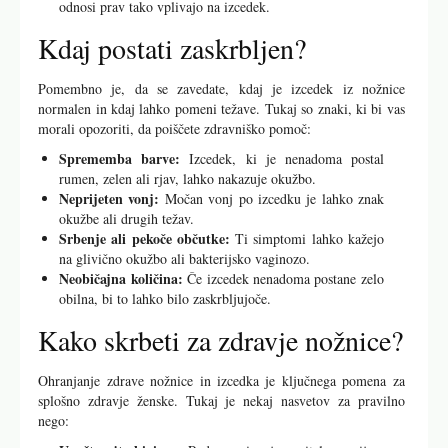
Menstrualni cikel:
Hormonske spremembe med
menstrualnim ciklom močno vplivajo na količino in
konsistenco izcedka.
Starost:
Pri mladostnicah in ženskah v menopavzi se
lahko izcedek spremeni zaradi hormonskih nihanj.
Zdravstveno stanje:
Okužbe, vnetja in druge
zdravstvene težave lahko povzročijo spremembe v
izcedku.
Življenjski slog:
Stres, prehrana, higiena in spolni
odnosi prav tako vplivajo na izcedek.
Kdaj postati zaskrbljen?