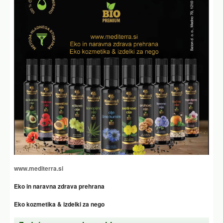
temno rjav izcedek iz
rumen izcedek iz nožnice
nožnice
zelen izcedek iz nožnice
vnetje nožnice
rjav izcedek iz nožnice v
menopavzi
izcedek pred menstruacijo