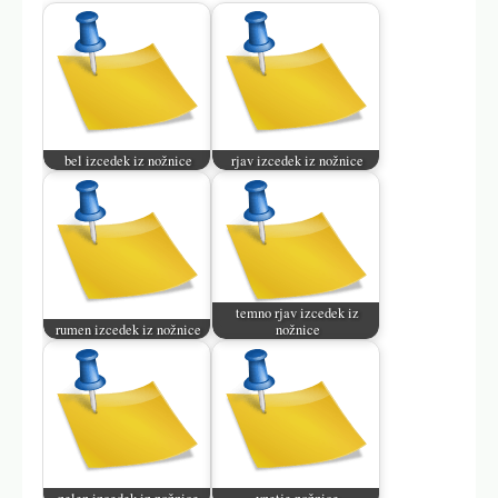
“`
This article is structured to engage readers while providing
essential information about vaginal discharge, its types,