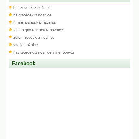
www.mediterra.si
Eko in naravna zdrava prehrana
Eko kozmetika & izdelki za nego
Zadnje spremembe na blogu
Razumevanje poškodb pri barvanih laseh
Barvanje las vpliva na lasno strukturo na več
ravneh. Kemikalije v barvah lahko oslabijo naravne
pigmente in prodrejo globoko v lasno …
Kako odpraviti težave z inkontinenco?
Po nekaterih podatkih za inkontinenco trpi vsaka