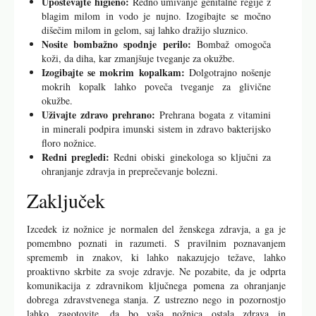
Pomembno je, da se zavedate, kdaj je izcedek iz nožnice
normalen in kdaj lahko pomeni težave. Tukaj so znaki, ki bi vas
morali opozoriti, da poiščete zdravniško pomoč:
Sprememba barve:
Izcedek, ki je nenadoma postal
rumen, zelen ali rjav, lahko nakazuje okužbo.
Neprijeten vonj:
Močan vonj po izcedku je lahko znak
okužbe ali drugih težav.
Srbenje ali pekoče občutke:
Ti simptomi lahko kažejo
na glivično okužbo ali bakterijsko vaginozo.
Neobičajna količina:
Če izcedek nenadoma postane zelo
obilna, bi to lahko bilo zaskrbljujoče.
Kako skrbeti za zdravje nožnice?
Ohranjanje zdrave nožnice in izcedka je ključnega pomena za
splošno zdravje ženske. Tukaj je nekaj nasvetov za pravilno
nego:
Upoštevajte higieno:
Redno umivanje genitalne regije z
blagim milom in vodo je nujno. Izogibajte se močno
dišečim milom in gelom, saj lahko dražijo sluznico.
Nosite bombažno spodnje perilo:
Bombaž omogoča