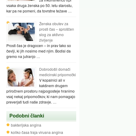
vsaka druga ženska po 50. letu starostu,
kar pa ne pomeni, da tovrstne težave …
Ženska obutev za
prosti čas – sproščen
slog za aktivno
življenje
Prosti čas je dragocen – in prav tako so
čevlji, ki jih nosimo med njim. Bodisi da
gremo na jutranjo …
Dobrodošli domači
medicinski pripomočki
V kopalnici ali v
kakšnem drugem
priročnem prostoru najpogosteje hranimo
vsaj nekaj pripomočkov, ki nam pomagajo
preverjati tudi naše zdravje. …
Podobni članki
bakterijska angina
koliko časa traja virusna angina