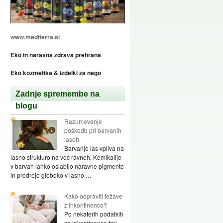
www.mediterra.si
Eko in naravna zdrava prehrana
Eko kozmetika & izdelki za nego
Zadnje spremembe na
blogu
Razumevanje
poškodb pri barvanih
laseh
Barvanje las vpliva na
lasno strukturo na več ravneh. Kemikalije
v barvah lahko oslabijo naravne pigmente
in prodrejo globoko v lasno …
Kako odpraviti težave
z inkontinenco?
Po nekaterih podatkih
za inkontinenco trpi