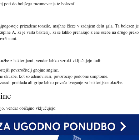
ej poti do boljšega razumevanja te bolezni!
?
ajpogosteje prizadene tonzile, majhne žleze v zadnjem delu grla. Ta bolezen je
pine A, ki je vrsta bakterij, ki se lahko prenašajo z ene osebe na drugo preko
ovršinami.
užbe z bakterijami, vendar lahko vzroki vključujejo tudi:
stejši povzročitelj gnojne angine.
ne okužbe, kot so adenovirusi, povzročijo podobne simptome.
aradi prehlada ali gripe lahko poveča tveganje za bakterijske okužbe.
ine
jo, vendar običajno vključujejo: