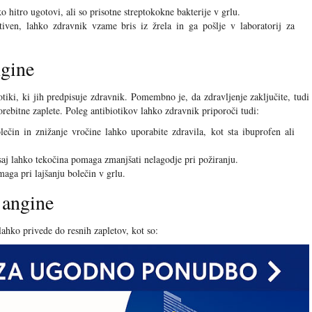
o hitro ugotovi, ali so prisotne streptokokne bakterije v grlu.
tiven, lahko zdravnik vzame bris iz žrela in ga pošlje v laboratorij za
ngine
tiki, ki jih predpisuje zdravnik. Pomembno je, da zdravljenje zaključite, tudi
orebitne zaplete. Poleg antibiotikov lahko zdravnik priporoči tudi:
ečin in znižanje vročine lahko uporabite zdravila, kot sta ibuprofen ali
 saj lahko tekočina pomaga zmanjšati nelagodje pri požiranju.
ga pri lajšanju bolečin v grlu.
 angine
lahko privede do resnih zapletov, kot so: