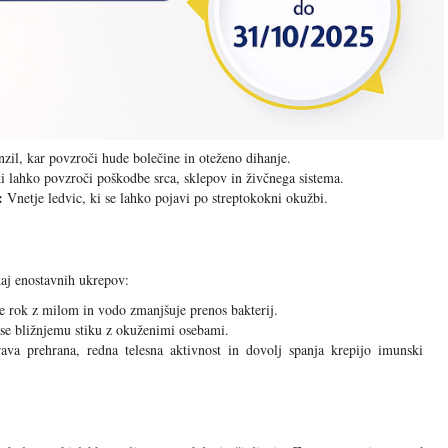
zil, kar povzroči hude bolečine in oteženo dihanje.
 lahko povzroči poškodbe srca, sklepov in živčnega sistema.
:
Vnetje ledvic, ki se lahko pojavi po streptokokni okužbi.
aj enostavnih ukrepov:
rok z milom in vodo zmanjšuje prenos bakterij.
 se bližnjemu stiku z okuženimi osebami.
va prehrana, redna telesna aktivnost in dovolj spanja krepijo imunski