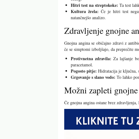
Hitri test na streptokoke:
Ta test lahk
Kultura žrela:
Če je hitri test nega
natančnejšo analizo.
Zdravljenje gnojne a
Gnojna angina se običajno zdravi z antibio
če se simptomi izboljšajo, da preprečite m
Protivnetna zdravila:
Za lajšanje bol
paracetamol.
Pogosto pitje:
Hidratacija je ključna,
Grgovanje s slano vodo:
To lahko poma
Možni zapleti gnojne
Če gnojna angina ostane brez zdravljenja, 