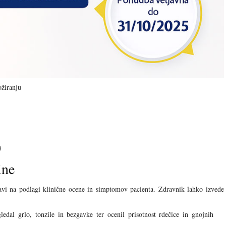
ožiranju
)
ine
avi na podlagi klinične ocene in simptomov pacienta. Zdravnik lahko izvede
dal grlo, tonzile in bezgavke ter ocenil prisotnost rdečice in gnojnih