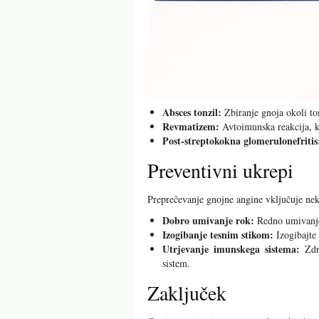
Absces tonzil:
Zbiranje gnoja okoli ton
Revmatizem:
Avtoimunska reakcija, ki
Post-streptokokna glomerulonefritis
Preventivni ukrepi
Preprečevanje gnojne angine vključuje nek
Dobro umivanje rok:
Redno umivanje 
Izogibanje tesnim stikom:
Izogibajte
Utrjevanje imunskega sistema:
Zdra
sistem.
Zaključek