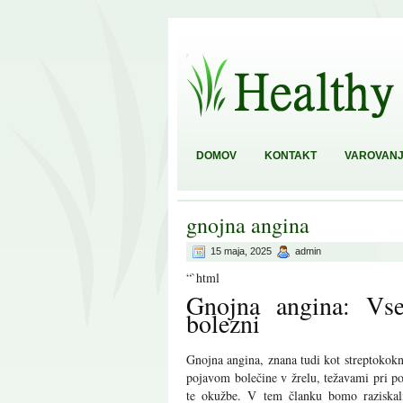
DOMOV
KONTAKT
VAROVANJ
gnojna angina
15 maja, 2025
admin
“`html
Gnojna angina: Vse
bolezni
Gnojna angina, znana tudi kot streptokokni
pojavom bolečine v žrelu, težavami pri po
te okužbe. V tem članku bomo raziskali