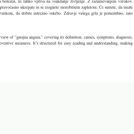
a bolezen, ki lahko vpliva na vsakdanje življenje. Z razumevanjem vzrokov,
 pravočasno ukrepate in se izognete morebitnim zapletom. Če sumite, da imate
ravnikom, da dobite ustrezno oskrbo. Zdravje vašega grla je pomembno, zato
view of “gnojna angina,” covering its definition, causes, symptoms, diagnosis,
reventive measures. It’s structured for easy reading and understanding, making
di naslednji članki: