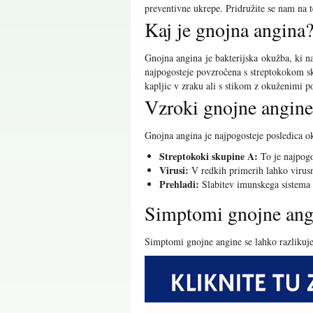
preventivne ukrepe. Pridružite se nam na t
Kaj je gnojna angina
Gnojna angina je bakterijska okužba, ki n
najpogosteje povzročena s streptokokom sku
kapljic v zraku ali s stikom z okuženimi p
Vzroki gnojne angine
Gnojna angina je najpogosteje posledica ok
Streptokoki skupine A:
To je najpogo
Virusi:
V redkih primerih lahko virus
Prehladi:
Slabitev imunskega sistema z
Simptomi gnojne ang
Simptomi gnojne angine se lahko razlikuje