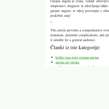
Gnojna angina je resna, vendar zdravljiv
simptomov, diagnoze in zdravljenja lahko
gnojno angino, se takoj posvetujte z zd
poskrbite zanj!
“`
This article provides a comprehensive over
treatment, potential complications, and p
it suitable for a general audience.
Članki iz iste kategorije:
koliko časa traja virusna angina
angina pri otroku
koliko časa je angina nalezljiva
bakterijska angina
ali je angina pektoris ozdravljiva
angina pektoris simptomi
angina
Mogoče vas bodo zanimali tu