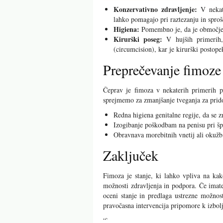
Konzervativno zdravljenje:
V nekate
lahko pomagajo pri raztezanju in sproš
Higiena:
Pomembno je, da je območje p
Kirurški poseg:
V hujših primerih,
(circumcision), kar je kirurški postope
Preprečevanje fimoze
Čeprav je fimoza v nekaterih primerih pr
sprejmemo za zmanjšanje tveganja za prid
Redna higiena genitalne regije, da se 
Izogibanje poškodbam na penisu pri špo
Obravnava morebitnih vnetij ali okužb 
Zaključek
Fimoza je stanje, ki lahko vpliva na ka
možnosti zdravljenja in podpora. Če imate
oceni stanje in predlaga ustrezne možnos
pravočasna intervencija pripomore k izbolj
“`