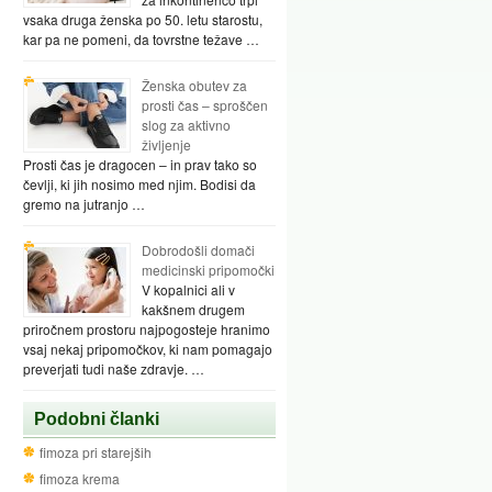
vsaka druga ženska po 50. letu starostu,
kar pa ne pomeni, da tovrstne težave …
Ženska obutev za
prosti čas – sproščen
slog za aktivno
življenje
Prosti čas je dragocen – in prav tako so
čevlji, ki jih nosimo med njim. Bodisi da
gremo na jutranjo …
Dobrodošli domači
medicinski pripomočki
V kopalnici ali v
kakšnem drugem
priročnem prostoru najpogosteje hranimo
vsaj nekaj pripomočkov, ki nam pomagajo
preverjati tudi naše zdravje. …
Podobni članki
fimoza pri starejših
fimoza krema