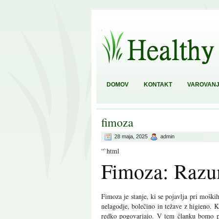
DOMOV
KONTAKT
VAROVANJ
fimoza
28 maja, 2025
admin
“`html
Fimoza: Razum
Fimoza je stanje, ki se pojavlja pri mošk
nelagodje, bolečino in težave z higieno. 
redko pogovarjajo. V tem članku bomo po