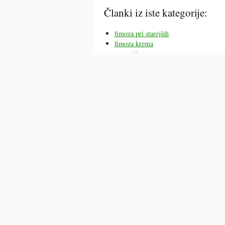
Članki iz iste kategorije:
fimoza pri starejših
fimoza krema
prepucij
trombofilija
vnetje ušesa pri odraslih
hipospadija
zajčja ustnica
Mogoče vas bodo zanimali tu
fimoza pri starejših
fimoza 