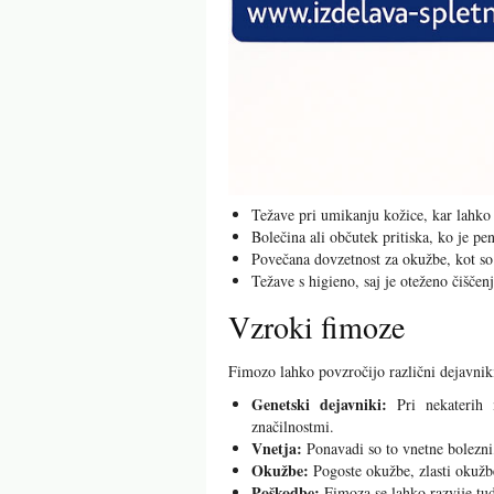
Težave pri umikanju kožice, kar lahko 
Bolečina ali občutek pritiska, ko je pen
Povečana dovzetnost za okužbe, kot so 
Težave s higieno, saj je oteženo čišče
Vzroki fimoze
Fimozo lahko povzročijo različni dejavnik
Genetski dejavniki:
Pri nekaterih 
značilnostmi.
Vnetja:
Ponavadi so to vnetne bolezni,
Okužbe:
Pogoste okužbe, zlasti okužbe
Poškodbe:
Fimoza se lahko razvije tud