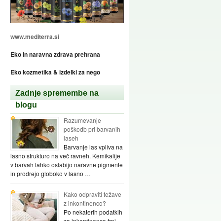
www.mediterra.si
Eko in naravna zdrava prehrana
Eko kozmetika & izdelki za nego
Zadnje spremembe na
blogu
Razumevanje
poškodb pri barvanih
laseh
Barvanje las vpliva na
lasno strukturo na več ravneh. Kemikalije
v barvah lahko oslabijo naravne pigmente
in prodrejo globoko v lasno …
Kako odpraviti težave
z inkontinenco?
Po nekaterih podatkih
za inkontinenco trpi