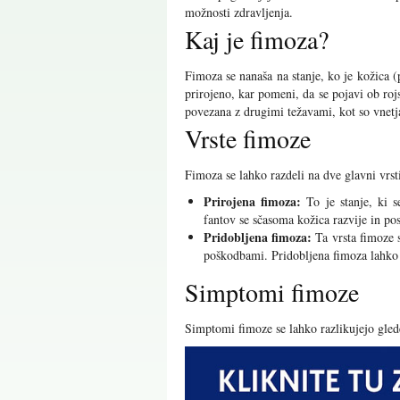
možnosti zdravljenja.
Kaj je fimoza?
Fimoza se nanaša na stanje, ko je kožica (
prirojeno, kar pomeni, da se pojavi ob rojs
povezana z drugimi težavami, kot so vnetj
Vrste fimoze
Fimoza se lahko razdeli na dve glavni vrst
Prirojena fimoza:
To je stanje, ki s
fantov se sčasoma kožica razvije in p
Pridobljena fimoza:
Ta vrsta fimoze s
poškodbami. Pridobljena fimoza lahko n
Simptomi fimoze
Simptomi fimoze se lahko razlikujejo glede