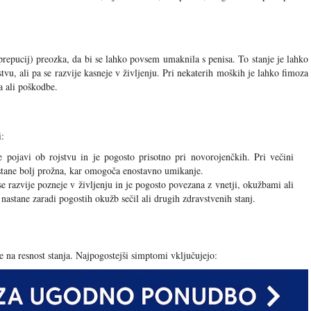
prepucij) preozka, da bi se lahko povsem umaknila s penisa. To stanje je lahko
tvu, ali pa se razvije kasneje v življenju. Pri nekaterih moških je lahko fimoza
a ali poškodbe.
i:
e pojavi ob rojstvu in je pogosto prisotno pri novorojenčkih. Pri večini
ostane bolj prožna, kar omogoča enostavno umikanje.
e razvije pozneje v življenju in je pogosto povezana z vnetji, okužbami ali
astane zaradi pogostih okužb sečil ali drugih zdravstvenih stanj.
 na resnost stanja. Najpogostejši simptomi vključujejo: