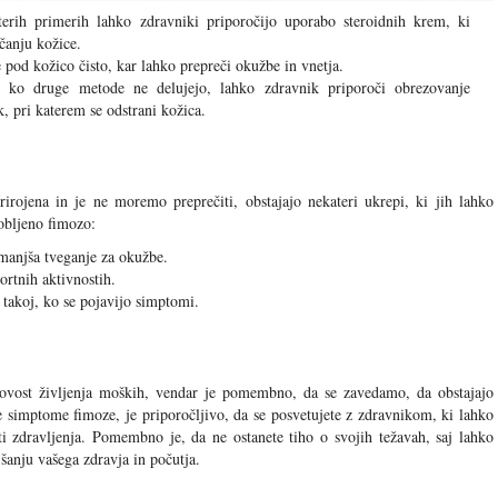
rih primerih lahko zdravniki priporočijo uporabo steroidnih krem, ki
čanju kožice.
od kožico čisto, kar lahko prepreči okužbe in vnetja.
 ko druge metode ne delujejo, lahko zdravnik priporoči obrezovanje
k, pri katerem se odstrani kožica.
irojena in je ne moremo preprečiti, obstajajo nekateri ukrepi, ki jih lahko
obljeno fimozo:
zmanjša tveganje za okužbe.
rtnih aktivnostih.
takoj, ko se pojavijo simptomi.
kovost življenja moških, vendar je pomembno, da se zavedamo, da obstajajo
 simptome fimoze, je priporočljivo, da se posvetujete z zdravnikom, ki lahko
ti zdravljenja. Pomembno je, da ne ostanete tiho o svojih težavah, saj lahko
šanju vašega zdravja in počutja.