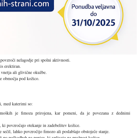
povzroči nelagodje pri spolni aktivnosti.
is erektiran.
vnetja ali glivične okužbe.
nje območja pod kožico.
i, med katerimi so:
moških je fimoza prirojena, kar pomeni, da je povezana z dednimi
 ki povzročajo otekanje in zadebelitev kožice.
 sečil, lahko povzročijo fimozo ali poslabšajo obstoječe stanje.
i po poškodbah na penisu, ki vplivajo na prožnost kožice.