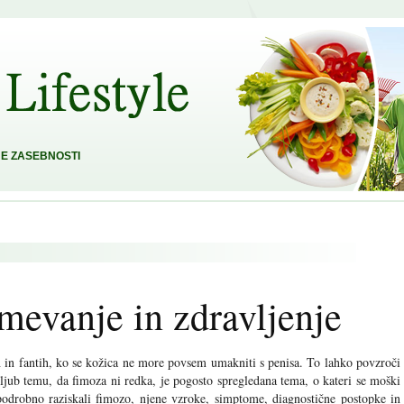
E ZASEBNOSTI
evanje in zdravljenje
ih in fantih, ko se kožica ne more povsem umakniti s penisa. To lahko povzroči
Kljub temu, da fimoza ni redka, je pogosto spregledana tema, o kateri se moški
drobno raziskali fimozo, njene vzroke, simptome, diagnostične postopke in