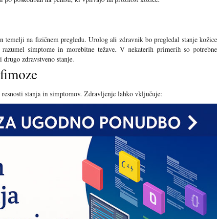
n temelji na fizičnem pregledu. Urolog ali zdravnik bo pregledal stanje kožice
bi razumel simptome in morebitne težave. V nekaterih primerih so potrebne
li drugo zdravstveno stanje.
 fimoze
resnosti stanja in simptomov. Zdravljenje lahko vključuje: