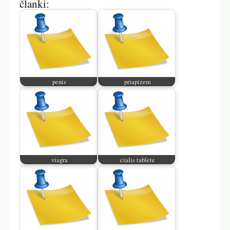
članki:
penis
priapizem
viagra
cialis tablete