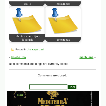
cialis
ejakulacija
tablete za erekcijo v
lekarnah
impotenca
Posted in
Uncategorized
«
boleče uho
marihuana
»
Both comments and pings are currently closed.
Comments are closed.