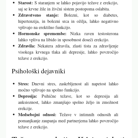
Starost:
S staranjem se lahko pojavijo težave z erekcijo,
saj se krvne žile in živčni sistem postopoma oslabita.
Zdravstveno stanje:
Bolezni, kot so diabetes,
hipertenzija, in bolezni srca in ožilja, lahko negativno
vplivajo na erektilno funkcijo.
Hormonske spremembe:
Nizka raven testosterona
lahko vpliva na libido in sposobnost doseči erekcijo.
Zdravila:
Nekatera zdravila, zlasti tista za zdravljenje
visokega krvnega tlaka ali depresije, lahko povzročijo
težave z erekcijo.
Psihološki dejavniki
Stres:
Dnevni stres, zaskrbljenost ali napetost lahko
močno vplivajo na spolno funkcijo.
Depresija:
Psihične težave, kot so depresija ali
anksioznost, lahko zmanjšajo spolno željo in zmožnost
erekcije.
Medsebojni odnosi:
Težave v intimnih odnosih ali
pomanjkanje zaupanja med partnerjema lahko povzročijo
težave z erekcijo.