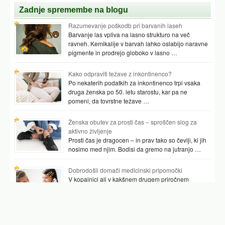
Zadnje spremembe na blogu
Razumevanje poškodb pri barvanih laseh
Barvanje las vpliva na lasno strukturo na več
ravneh. Kemikalije v barvah lahko oslabijo naravne
pigmente in prodrejo globoko v lasno …
Kako odpraviti težave z inkontinenco?
Po nekaterih podatkih za inkontinenco trpi vsaka
druga ženska po 50. letu starostu, kar pa ne
pomeni, da tovrstne težave …
Ženska obutev za prosti čas – sproščen slog za
aktivno življenje
Prosti čas je dragocen – in prav tako so čevlji, ki jih
nosimo med njim. Bodisi da gremo na jutranjo …
Dobrodošli domači medicinski pripomočki
V kopalnici ali v kakšnem drugem priročnem
prostoru najpogosteje hranimo vsaj nekaj
pripomočkov, ki nam pomagajo preverjati tudi naše
zdravje. …