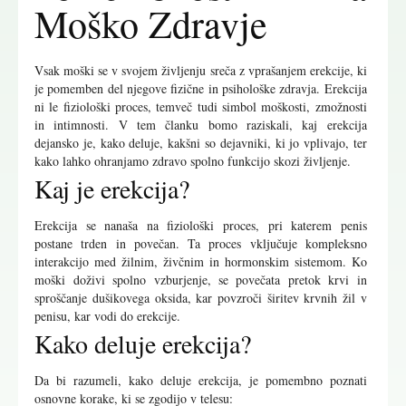
Moško Zdravje
Vsak moški se v svojem življenju sreča z vprašanjem erekcije, ki
je pomemben del njegove fizične in psihološke zdravja. Erekcija
ni le fiziološki proces, temveč tudi simbol moškosti, zmožnosti
in intimnosti. V tem članku bomo raziskali, kaj erekcija
dejansko je, kako deluje, kakšni so dejavniki, ki jo vplivajo, ter
kako lahko ohranjamo zdravo spolno funkcijo skozi življenje.
Kaj je erekcija?
Erekcija se nanaša na fiziološki proces, pri katerem penis
postane trden in povečan. Ta proces vključuje kompleksno
interakcijo med žilnim, živčnim in hormonskim sistemom. Ko
moški doživi spolno vzburjenje, se povečata pretok krvi in
sproščanje dušikovega oksida, kar povzroči širitev krvnih žil v
penisu, kar vodi do erekcije.
Kako deluje erekcija?
Da bi razumeli, kako deluje erekcija, je pomembno poznati
osnovne korake, ki se zgodijo v telesu: