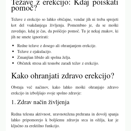
Težave z erekcijo: Kdaj poiskati
pomoč?
Težave z erekcijo so lahko običajne, vendar jih ni treba sprejeti
kot del vsakdanjega življenja. Pomembno je, da se moški
zavedajo, kdaj je čas, da poiščejo pomoč. Tu je nekaj znakov, ki
jih ne smete ignorirati:
Redne težave z dosego ali ohranjanjem erekcije.
Težave z ejakulacijo.
Zmanjšan libido ali spolna želja.
Občutek stresa ali tesnobe zaradi težav z erekcijo.
Kako ohranjati zdravo erekcijo?
Obstaja več načinov, kako lahko moški ohranjajo zdravo
erekcijo in izboljšajo svoje spolno zdravje:
1. Zdrav način življenja
Redna telesna aktivnost, uravnotežena prehrana in dovolj spanja
lahko pripomorejo k boljšemu zdravju srca in ožilja, kar je
ključno za erektilno funkcijo.