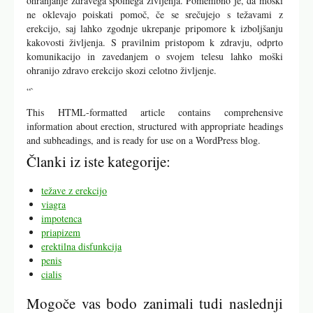
ohranjanje zdravega spolnega življenja. Pomembno je, da moški
ne oklevajo poiskati pomoč, če se srečujejo s težavami z
erekcijo, saj lahko zgodnje ukrepanje pripomore k izboljšanju
kakovosti življenja. S pravilnim pristopom k zdravju, odprto
komunikacijo in zavedanjem o svojem telesu lahko moški
ohranijo zdravo erekcijo skozi celotno življenje.
“`
This HTML-formatted article contains comprehensive
information about erection, structured with appropriate headings
and subheadings, and is ready for use on a WordPress blog.
Članki iz iste kategorije:
težave z erekcijo
viagra
impotenca
priapizem
erektilna disfunkcija
penis
cialis
Mogoče vas bodo zanimali tudi naslednji