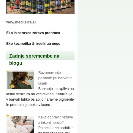
www.mediterra.si
Eko in naravna zdrava prehrana
Eko kozmetika & izdelki za nego
Zadnje spremembe na
blogu
Razumevanje
poškodb pri barvanih
laseh
Barvanje las vpliva na
lasno strukturo na več ravneh. Kemikalije
v barvah lahko oslabijo naravne pigmente
in prodrejo globoko v lasno …
Kako odpraviti težave
z inkontinenco?
Po nekaterih podatkih
za inkontinenco trpi