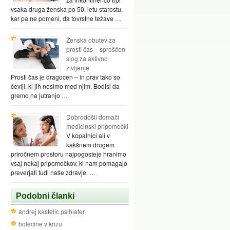
vsaka druga ženska po 50. letu starostu,
kar pa ne pomeni, da tovrstne težave …
Ženska obutev za
prosti čas – sproščen
slog za aktivno
življenje
Prosti čas je dragocen – in prav tako so
čevlji, ki jih nosimo med njim. Bodisi da
gremo na jutranjo …
Dobrodošli domači
medicinski pripomočki
V kopalnici ali v
kakšnem drugem
priročnem prostoru najpogosteje hranimo
vsaj nekaj pripomočkov, ki nam pomagajo
preverjati tudi naše zdravje. …
Podobni članki
andrej kastelic psihiater
bolecine v krizu