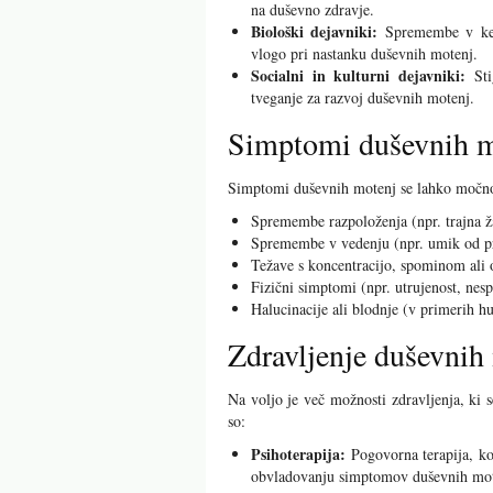
na duševno zdravje.
Biološki dejavniki:
Spremembe v kemi
vlogo pri nastanku duševnih motenj.
Socialni in kulturni dejavniki:
Sti
tveganje za razvoj duševnih motenj.
Simptomi duševnih m
Simptomi duševnih motenj se lahko močno 
Spremembe razpoloženja (npr. trajna žal
Spremembe v vedenju (npr. umik od pri
Težave s koncentracijo, spominom ali
Fizični simptomi (npr. utrujenost, nesp
Halucinacije ali blodnje (v primerih h
Zdravljenje duševnih
Na voljo je več možnosti zdravljenja, ki
so:
Psihoterapija:
Pogovorna terapija, ko
obvladovanju simptomov duševnih mot