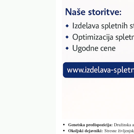
Genetska predispozicija:
Družinska a
Okoljski dejavniki:
Stresne življenjsk