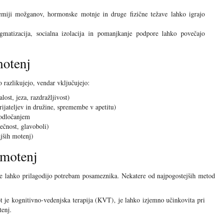
ji možganov, hormonske motnje in druge fizične težave lahko igrajo
gmatizacija, socialna izolacija in pomanjkanje podpore lahko povečajo
otenj
razlikujejo, vendar vključujejo:
ost, jeza, razdražljivost)
jateljev in družine, spremembe v apetitu)
 odločanjem
ečnost, glavoboli)
ujših motenj)
 motenj
 se lahko prilagodijo potrebam posameznika. Nekatere od najpogostejših metod
t je kognitivno-vedenjska terapija (KVT), je lahko izjemno učinkovita pri
enj.