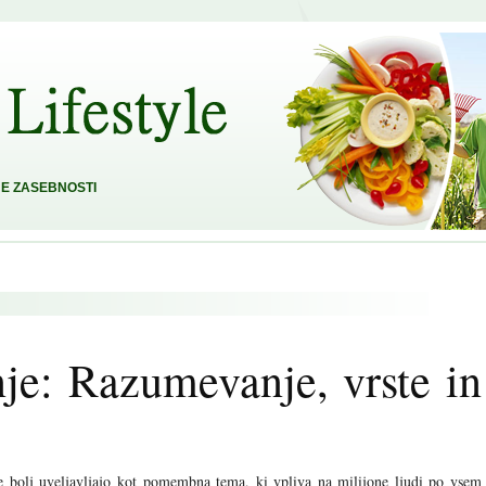
E ZASEBNOSTI
e: Razumevanje, vrste in
 bolj uveljavljajo kot pomembna tema, ki vpliva na milijone ljudi po vsem