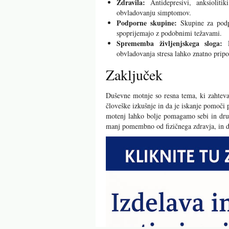
Zdravila:
Antidepresivi, anksioliti
obvladovanju simptomov.
Podporne skupine:
Skupine za podpo
spoprijemajo z podobnimi težavami.
Sprememba življenjskega sloga:
R
obvladovanja stresa lahko znatno prip
Zaključek
Duševne motnje so resna tema, ki zahtev
človeške izkušnje in da je iskanje pomoč
motenj lahko bolje pomagamo sebi in drug
manj pomembno od fizičnega zdravja, in da