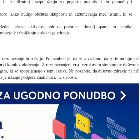
ki in stabilizatorji razpoloženja so pogosto predpisani za pomoč pri
ro lahko nudijo občutek skupnosti in razumevanja med tistimi, ki se
edna telesna aktivnost, zdrava prehrana, dovolj spanja in tehnike
omorejo k izboljšanju duševnega zdravja.
a razumevanje in sočutje. Pomembno je, da se zavedamo, da so te motnje del
i prvi korak k okrevanju. Z razumevanjem vrst, vzrokov in simptomov duševnih
im, ki se spoprijemajo s temi izzivi. Ne pozabite, da duševno zdravje ni nič
 je iskanje podpore znak moči, ne slabosti.