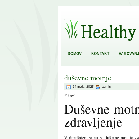
DOMOV
KONTAKT
VAROVANJ
duševne motnje
14 maja, 2025
admin
“`html
Duševne motnj
zdravljenje
V današnjem svetu se duševne motnje vse