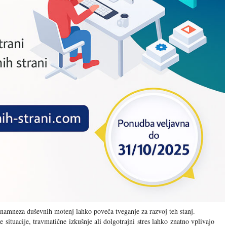
namneza duševnih motenj lahko poveča tveganje za razvoj teh stanj.
e situacije, travmatične izkušnje ali dolgotrajni stres lahko znatno vplivajo