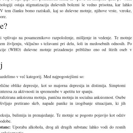
ologiji ostaja stigmatizacija duševnih bolezni še vedno prisotna, kar lahko
V tem članku bomo raziskali, kaj so duševne motnje, njihove vrste, vzroke,
ore.
e?
ki vplivajo na posameznikovo razpoloženje, mišljenje in vedenje. Te motnje
em življenju, vključno s težavami pri delu, šoli in medosebnih odnosih. Po
acije (WHO) duševne motnje prizadenejo približno eno od štirih oseb v
j
razdelimo v več kategorij. Med najpogostejšimi so:
lične oblike depresije, kot so majorna depresija in distimija. Simptomi
interesa za aktivnosti in spremembe v apetitu ter spanju.
lizirana anksiozna motnja, panična motnja in socialna anksioznost. Osebe
vljajo pretirano skrb, napade panike in izogibanje situacijam, ki jih
ksija, bulimija in prenajedanje. Te motnje se pogosto pojavijo kot odziv
podobe.
stanc:
Uporaba alkohola, drog ali drugih substanc lahko vodi do resnih
 anksioznostjo.