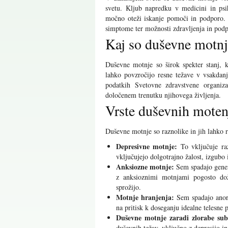
svetu. Kljub napredku v medicini in psih
močno oteži iskanje pomoči in podporo. 
simptome ter možnosti zdravljenja in podp
Kaj so duševne motnj
Duševne motnje so širok spekter stanj, 
lahko povzročijo resne težave v vsakdanj
podatkih Svetovne zdravstvene organiz
določenem trenutku njihovega življenja.
Vrste duševnih moten
Duševne motnje so raznolike in jih lahko 
Depresivne motnje:
To vključuje raz
vključujejo dolgotrajno žalost, izgubo 
Anksiozne motnje:
Sem spadajo genera
z anksioznimi motnjami pogosto doži
sprožijo.
Motnje hranjenja:
Sem spadajo anore
na pritisk k doseganju idealne telesne 
Duševne motnje zaradi zlorabe sub
duševnih težav, vključno z depresijo in