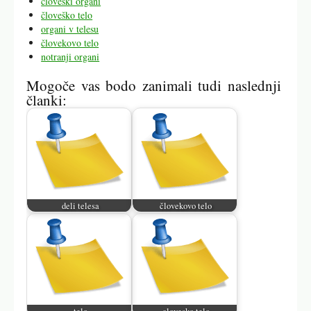
cloveski organi
človeško telo
organi v telesu
človekovo telo
notranji organi
Mogoče vas bodo zanimali tudi naslednji
članki:
deli telesa
človekovo telo