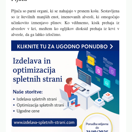
Pljuča so parni organi, ki se nahajajo v prsnem košu. Sestavljena
so iz številnih manjših enot, imenovanih alveoli, ki omogočajo
učinkovito izmenjavo plinov. Ko vdihnemo, kisik prehaja iz
alveolov v kri, medtem ko ogljikov dioksid prehaja iz krvi v
alveole, da ga lahko izločimo.