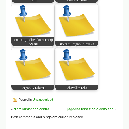
telo
clovesko telo
anatomija človeka notranji
organi
notranji organi človeka
organi v telesu
človeško telo
Posted in
Uncategorized
«
dieta kliničnega centra
jagodna torta z belo čokolado
»
Both comments and pings are currently closed.