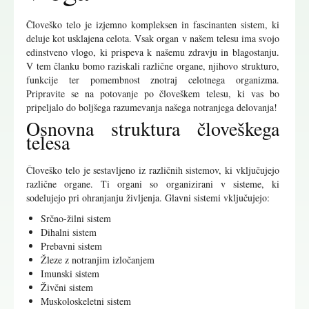
Človeško telo je izjemno kompleksen in fascinanten sistem, ki
deluje kot usklajena celota. Vsak organ v našem telesu ima svojo
edinstveno vlogo, ki prispeva k našemu zdravju in blagostanju.
V tem članku bomo raziskali različne organe, njihovo strukturo,
funkcije ter pomembnost znotraj celotnega organizma.
Pripravite se na potovanje po človeškem telesu, ki vas bo
pripeljalo do boljšega razumevanja našega notranjega delovanja!
Osnovna struktura človeškega
telesa
Človeško telo je sestavljeno iz različnih sistemov, ki vključujejo
različne organe. Ti organi so organizirani v sisteme, ki
sodelujejo pri ohranjanju življenja. Glavni sistemi vključujejo:
Srčno-žilni sistem
Dihalni sistem
Prebavni sistem
Žleze z notranjim izločanjem
Imunski sistem
Živčni sistem
Muskoloskeletni sistem