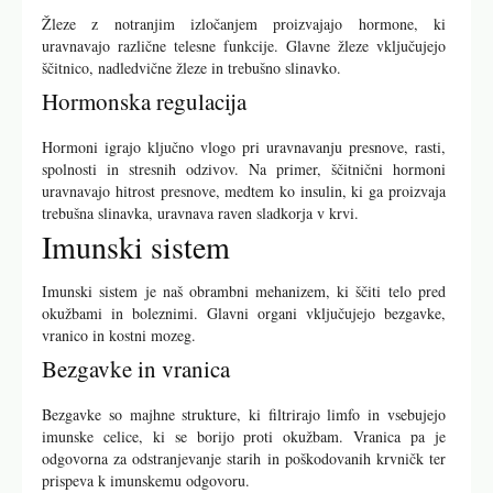
Žleze z notranjim izločanjem proizvajajo hormone, ki
uravnavajo različne telesne funkcije. Glavne žleze vključujejo
ščitnico, nadledvične žleze in trebušno slinavko.
Hormonska regulacija
Hormoni igrajo ključno vlogo pri uravnavanju presnove, rasti,
spolnosti in stresnih odzivov. Na primer, ščitnični hormoni
uravnavajo hitrost presnove, medtem ko insulin, ki ga proizvaja
trebušna slinavka, uravnava raven sladkorja v krvi.
Imunski sistem
Imunski sistem je naš obrambni mehanizem, ki ščiti telo pred
okužbami in boleznimi. Glavni organi vključujejo bezgavke,
vranico in kostni mozeg.
Bezgavke in vranica
Bezgavke so majhne strukture, ki filtrirajo limfo in vsebujejo
imunske celice, ki se borijo proti okužbam. Vranica pa je
odgovorna za odstranjevanje starih in poškodovanih krvničk ter
prispeva k imunskemu odgovoru.