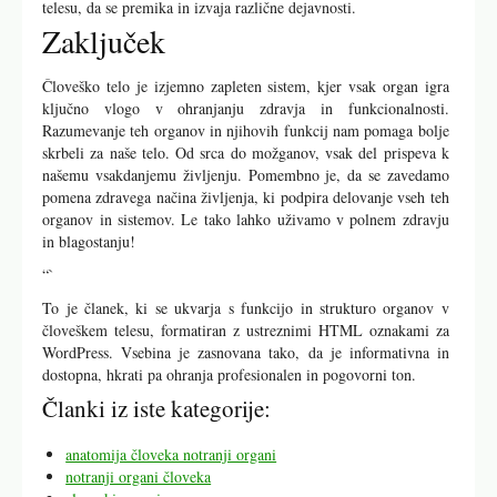
telesu, da se premika in izvaja različne dejavnosti.
Zaključek
Človeško telo je izjemno zapleten sistem, kjer vsak organ igra
ključno vlogo v ohranjanju zdravja in funkcionalnosti.
Razumevanje teh organov in njihovih funkcij nam pomaga bolje
skrbeli za naše telo. Od srca do možganov, vsak del prispeva k
našemu vsakdanjemu življenju. Pomembno je, da se zavedamo
pomena zdravega načina življenja, ki podpira delovanje vseh teh
organov in sistemov. Le tako lahko uživamo v polnem zdravju
in blagostanju!
“`
To je članek, ki se ukvarja s funkcijo in strukturo organov v
človeškem telesu, formatiran z ustreznimi HTML oznakami za
WordPress. Vsebina je zasnovana tako, da je informativna in
dostopna, hkrati pa ohranja profesionalen in pogovorni ton.
Članki iz iste kategorije:
anatomija človeka notranji organi
notranji organi človeka