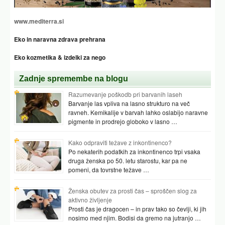
www.mediterra.si
Eko in naravna zdrava prehrana
Eko kozmetika & izdelki za nego
Zadnje spremembe na blogu
Razumevanje poškodb pri barvanih laseh
Barvanje las vpliva na lasno strukturo na več
ravneh. Kemikalije v barvah lahko oslabijo naravne
pigmente in prodrejo globoko v lasno …
Kako odpraviti težave z inkontinenco?
Po nekaterih podatkih za inkontinenco trpi vsaka
druga ženska po 50. letu starostu, kar pa ne
pomeni, da tovrstne težave …
Ženska obutev za prosti čas – sproščen slog za
aktivno življenje
Prosti čas je dragocen – in prav tako so čevlji, ki jih
nosimo med njim. Bodisi da gremo na jutranjo …