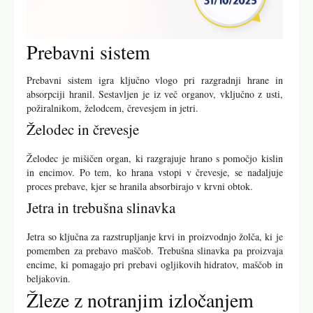
Prebavni sistem
Prebavni sistem igra ključno vlogo pri razgradnji hrane in
absorpciji hranil. Sestavljen je iz več organov, vključno z usti,
požiralnikom, želodcem, črevesjem in jetri.
Želodec in črevesje
Želodec je mišičen organ, ki razgrajuje hrano s pomočjo kislin
in encimov. Po tem, ko hrana vstopi v črevesje, se nadaljuje
proces prebave, kjer se hranila absorbirajo v krvni obtok.
Jetra in trebušna slinavka
Jetra so ključna za razstrupljanje krvi in proizvodnjo žolča, ki je
pomemben za prebavo maščob. Trebušna slinavka pa proizvaja
encime, ki pomagajo pri prebavi ogljikovih hidratov, maščob in
beljakovin.
Žleze z notranjim izločanjem