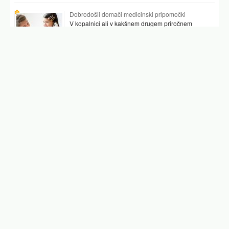
Dobrodošli domači medicinski pripomočki
V kopalnici ali v kakšnem drugem priročnem
prostoru najpogosteje hranimo vsaj nekaj
pripomočkov, ki nam pomagajo preverjati tudi naše
zdravje. …
Podobni članki
deli telesa
človekovo telo
telo
clovesko telo
anatomija človeka notranji organi
notranji organi človeka
organi v telesu
Facebook