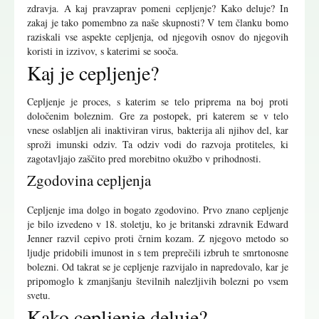
zdravja. A kaj pravzaprav pomeni cepljenje? Kako deluje? In
zakaj je tako pomembno za naše skupnosti? V tem članku bomo
raziskali vse aspekte cepljenja, od njegovih osnov do njegovih
koristi in izzivov, s katerimi se sooča.
Kaj je cepljenje?
Cepljenje je proces, s katerim se telo priprema na boj proti
določenim boleznim. Gre za postopek, pri katerem se v telo
vnese oslabljen ali inaktiviran virus, bakterija ali njihov del, kar
sproži imunski odziv. Ta odziv vodi do razvoja protiteles, ki
zagotavljajo zaščito pred morebitno okužbo v prihodnosti.
Zgodovina cepljenja
Cepljenje ima dolgo in bogato zgodovino. Prvo znano cepljenje
je bilo izvedeno v 18. stoletju, ko je britanski zdravnik Edward
Jenner razvil cepivo proti črnim kozam. Z njegovo metodo so
ljudje pridobili imunost in s tem preprečili izbruh te smrtonosne
bolezni. Od takrat se je cepljenje razvijalo in napredovalo, kar je
pripomoglo k zmanjšanju številnih nalezljivih bolezni po vsem
svetu.
Kako cepljenje deluje?