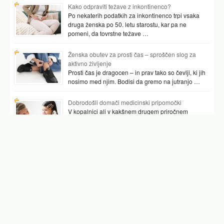
Kako odpraviti težave z inkontinenco?
Po nekaterih podatkih za inkontinenco trpi vsaka
druga ženska po 50. letu starostu, kar pa ne
pomeni, da tovrstne težave …
Ženska obutev za prosti čas – sproščen slog za
aktivno življenje
Prosti čas je dragocen – in prav tako so čevlji, ki jih
nosimo med njim. Bodisi da gremo na jutranjo …
Dobrodošli domači medicinski pripomočki
V kopalnici ali v kakšnem drugem priročnem
prostoru najpogosteje hranimo vsaj nekaj
pripomočkov, ki nam pomagajo preverjati tudi naše
zdravje. …
Podobni članki
cepljenje
cepljenje brez naročanja ljubljana
nijz cepljenje
cepljenje proti tetanusu