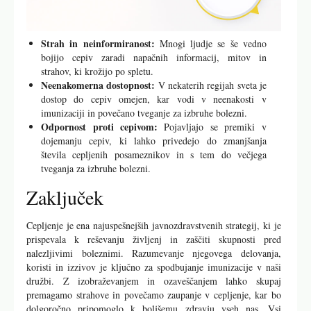
Strah in neinformiranost:
Mnogi ljudje se še vedno
bojijo cepiv zaradi napačnih informacij, mitov in
strahov, ki krožijo po spletu.
Neenakomerna dostopnost:
V nekaterih regijah sveta je
dostop do cepiv omejen, kar vodi v neenakosti v
imunizaciji in povečano tveganje za izbruhe bolezni.
Odpornost proti cepivom:
Pojavljajo se premiki v
dojemanju cepiv, ki lahko privedejo do zmanjšanja
števila cepljenih posameznikov in s tem do večjega
tveganja za izbruhe bolezni.
Zaključek
Cepljenje je ena najuspešnejših javnozdravstvenih strategij, ki je
prispevala k reševanju življenj in zaščiti skupnosti pred
nalezljivimi boleznimi. Razumevanje njegovega delovanja,
koristi in izzivov je ključno za spodbujanje imunizacije v naši
družbi. Z izobraževanjem in ozaveščanjem lahko skupaj
premagamo strahove in povečamo zaupanje v cepljenje, kar bo
dolgoročno pripomoglo k boljšemu zdravju vseh nas. Vsi