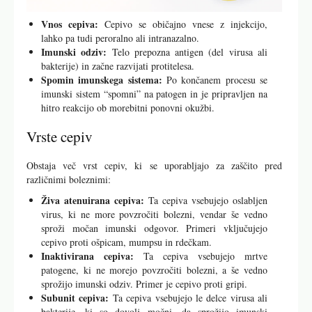
Vnos cepiva:
Cepivo se običajno vnese z injekcijo,
lahko pa tudi peroralno ali intranazalno.
Imunski odziv:
Telo prepozna antigen (del virusa ali
bakterije) in začne razvijati protitelesa.
Spomin imunskega sistema:
Po končanem procesu se
imunski sistem “spomni” na patogen in je pripravljen na
hitro reakcijo ob morebitni ponovni okužbi.
Vrste cepiv
Obstaja več vrst cepiv, ki se uporabljajo za zaščito pred
različnimi boleznimi:
Živa atenuirana cepiva:
Ta cepiva vsebujejo oslabljen
virus, ki ne more povzročiti bolezni, vendar še vedno
sproži močan imunski odgovor. Primeri vključujejo
cepivo proti ošpicam, mumpsu in rdečkam.
Inaktivirana cepiva:
Ta cepiva vsebujejo mrtve
patogene, ki ne morejo povzročiti bolezni, a še vedno
sprožijo imunski odziv. Primer je cepivo proti gripi.
Subunit cepiva:
Ta cepiva vsebujejo le delce virusa ali
bakterije, ki so dovolj močni, da sprožijo imunski