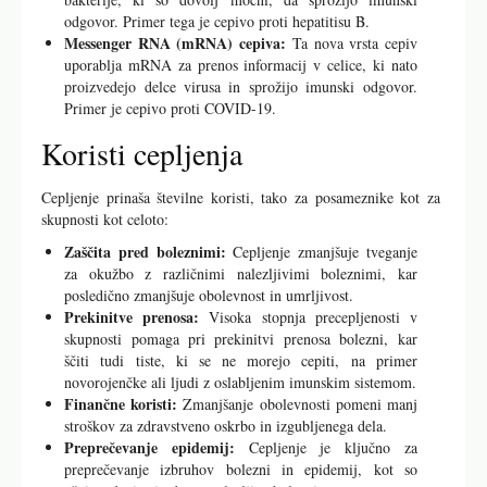
odgovor. Primer tega je cepivo proti hepatitisu B.
Messenger RNA (mRNA) cepiva:
Ta nova vrsta cepiv
uporablja mRNA za prenos informacij v celice, ki nato
proizvedejo delce virusa in sprožijo imunski odgovor.
Primer je cepivo proti COVID-19.
Koristi cepljenja
Cepljenje prinaša številne koristi, tako za posameznike kot za
skupnosti kot celoto:
Zaščita pred boleznimi:
Cepljenje zmanjšuje tveganje
za okužbo z različnimi nalezljivimi boleznimi, kar
posledično zmanjšuje obolevnost in umrljivost.
Prekinitve prenosa:
Visoka stopnja precepljenosti v
skupnosti pomaga pri prekinitvi prenosa bolezni, kar
ščiti tudi tiste, ki se ne morejo cepiti, na primer
novorojenčke ali ljudi z oslabljenim imunskim sistemom.
Finančne koristi:
Zmanjšanje obolevnosti pomeni manj
stroškov za zdravstveno oskrbo in izgubljenega dela.
Preprečevanje epidemij:
Cepljenje je ključno za
preprečevanje izbruhov bolezni in epidemij, kot so