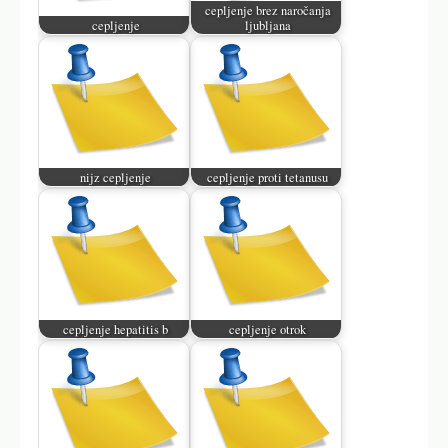
cepljenje brez naročanja
cepljenje
ljubljana
nijz cepljenje
cepljenje proti tetanusu
cepljenje hepatitis b
cepljenje otrok