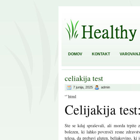
DOMOV
KONTAKT
VAROVANJ
celiakija test
7 junija, 2025
admin
“`html
Celijakija tes
Ste se kdaj spraševali, ali morda trpite 
bolezen, ki lahko povzroči resne zdravstv
telesa, da prebavi gluten, beljakovino, ki