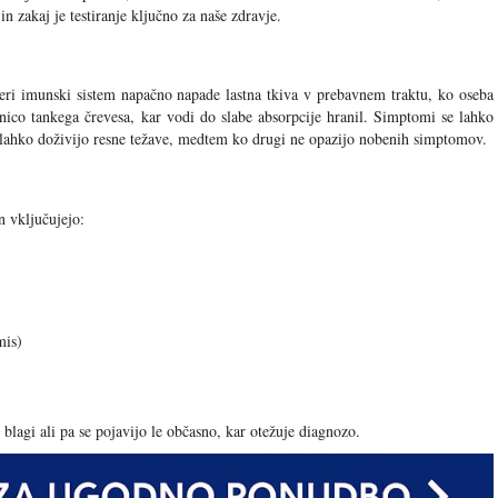
 in zakaj je testiranje ključno za naše zdravje.
teri imunski sistem napačno napade lastna tkiva v prebavnem traktu, ko oseba
znico tankega črevesa, kar vodi do slabe absorpcije hranil. Simptomi se lahko
a lahko doživijo resne težave, medtem ko drugi ne opazijo nobenih simptomov.
n vključujejo:
mis)
blagi ali pa se pojavijo le občasno, kar otežuje diagnozo.