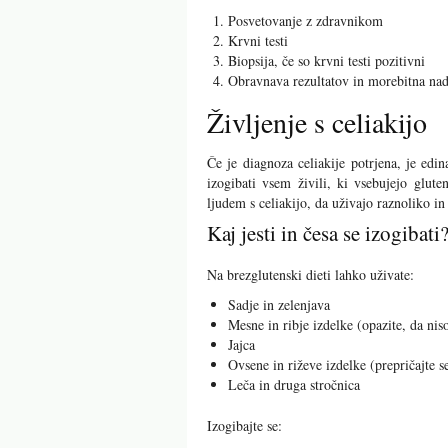
Posvetovanje z zdravnikom
Krvni testi
Biopsija, če so krvni testi pozitivni
Obravnava rezultatov in morebitna nad
Življenje s celiakijo
Če je diagnoza celiakije potrjena, je edi
izogibati vsem živili, ki vsebujejo glut
ljudem s celiakijo, da uživajo raznoliko i
Kaj jesti in česa se izogibati
Na brezglutenski dieti lahko uživate:
Sadje in zelenjava
Mesne in ribje izdelke (opazite, da nis
Jajca
Ovsene in riževe izdelke (prepričajte s
Leča in druga stročnica
Izogibajte se: