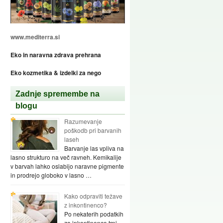
www.mediterra.si
Eko in naravna zdrava prehrana
Eko kozmetika & izdelki za nego
Zadnje spremembe na
blogu
Razumevanje
poškodb pri barvanih
laseh
Barvanje las vpliva na
lasno strukturo na več ravneh. Kemikalije
v barvah lahko oslabijo naravne pigmente
in prodrejo globoko v lasno …
Kako odpraviti težave
z inkontinenco?
Po nekaterih podatkih
za inkontinenco trpi