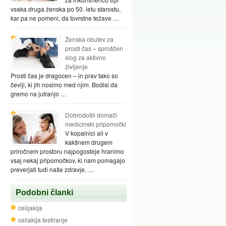
vsaka druga ženska po 50. letu starostu,
kar pa ne pomeni, da tovrstne težave …
Ženska obutev za
prosti čas – sproščen
slog za aktivno
življenje
Prosti čas je dragocen – in prav tako so
čevlji, ki jih nosimo med njim. Bodisi da
gremo na jutranjo …
Dobrodošli domači
medicinski pripomočki
V kopalnici ali v
kakšnem drugem
priročnem prostoru najpogosteje hranimo
vsaj nekaj pripomočkov, ki nam pomagajo
preverjati tudi naše zdravje. …
Podobni članki
celijakija
celiakija testiranje