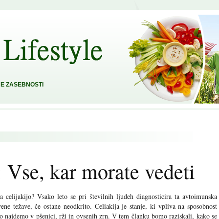
E ZASEBNOSTI
t: Vse, kar morate vedeti
za celijakijo? Vsako leto se pri številnih ljudeh diagnosticira ta avtoimunska
ene težave, če ostane neodkrito. Celiakija je stanje, ki vpliva na sposobnost
 jo najdemo v pšenici, rži in ovsenih zrn. V tem članku bomo raziskali, kako se