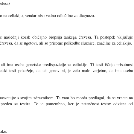
elesa)
jo na celiakijo, vendar niso vedno odločilne za diagnozo.
 je naslednji korak običajno biopsija tankega črevesa. Ta postopek vključuje
evesa, da se ugotovi, ali so prisotne poškodbe sluznice, značilne za celiakijo.
ali ima oseba genetske predispozicije za celiakijo. Ti testi iščejo prisotnost
 testi pokažejo, da teh genov ni, je zelo malo verjetno, da ima oseba
j posvetujte s svojim zdravnikom. Ta vam bo morda predlagal, da se vrnete na
, preden se testira. To je pomembno, ker je natančnost testov odvisna od
rake: