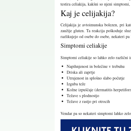
testira celiakija, kakšni so njeni simptomi,
Kaj je celijakija?
Celijakija je avtoimunska bolezen, pri ka
zaužije gluten. Ta reakcija poškoduje slu
razlikujejo od osebe do osebe, nekateri p
Simptomi celiakije
Simptomi celiakije so lahko zelo različni i
Napihnjenost in bolečine v trebuhu
Driska ali zaprtje
Utrujenost in splošno slabo počutje
Izguba teže
Kožne izpuščaje (dermatitis herpetifor
Težave s plodnostjo
Težave z rastjo pri otrocih
Vendar pa so nekateri simptomi lahko zelo 