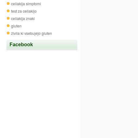
celiakija simptomi
test za celiakijo
celiakija znaki
gluten
živila ki vsebujejo gluten
Facebook