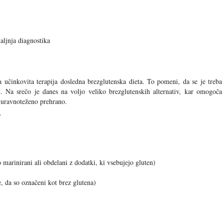
aljnja diagnostika
na učinkovita terapija dosledna brezglutenska dieta. To pomeni, da se je treba
en. Na srečo je danes na voljo veliko brezglutenskih alternativ, kar omogoča
n uravnoteženo prehrano.
?
o marinirani ali obdelani z dodatki, ki vsebujejo gluten)
e, da so označeni kot brez glutena)