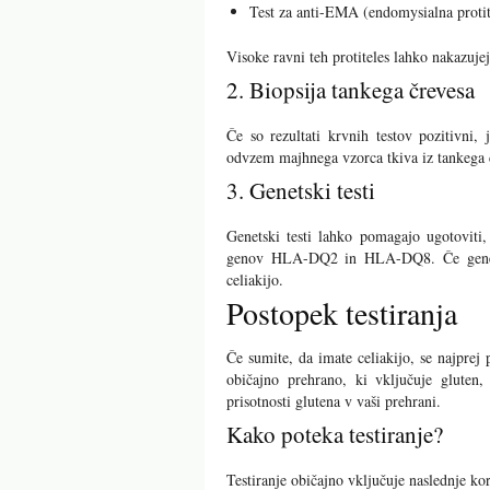
Test za anti-EMA (endomysialna protit
Visoke ravni teh protiteles lahko nakazuje
2. Biopsija tankega črevesa
Če so rezultati krvnih testov pozitivni,
odvzem majhnega vzorca tkiva iz tankega čr
3. Genetski testi
Genetski testi lahko pomagajo ugotoviti, 
genov HLA-DQ2 in HLA-DQ8. Če genetski
celiakijo.
Postopek testiranja
Če sumite, da imate celiakijo, se najpre
običajno prehrano, ki vključuje gluten
prisotnosti glutena v vaši prehrani.
Kako poteka testiranje?
Testiranje običajno vključuje naslednje ko