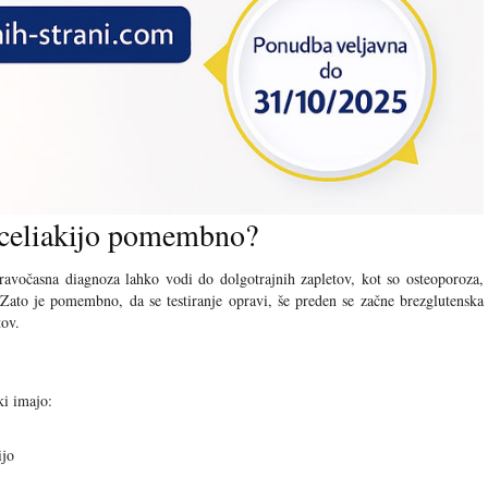
a celiakijo pomembno?
epravočasna diagnoza lahko vodi do dolgotrajnih zapletov, kot so osteoporoza,
 Zato je pomembno, da se testiranje opravi, še preden se začne brezglutenska
tov.
ki imajo:
ijo