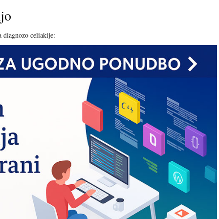
ijo
a diagnozo celiakije: