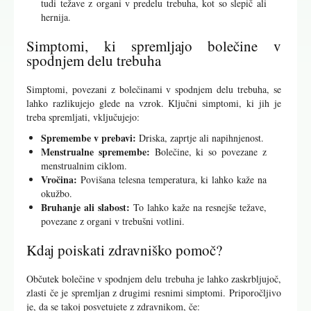
tudi težave z organi v predelu trebuha, kot so slepič ali
hernija.
Simptomi, ki spremljajo bolečine v
spodnjem delu trebuha
Simptomi, povezani z bolečinami v spodnjem delu trebuha, se
lahko razlikujejo glede na vzrok. Ključni simptomi, ki jih je
treba spremljati, vključujejo:
Spremembe v prebavi:
Driska, zaprtje ali napihnjenost.
Menstrualne spremembe:
Bolečine, ki so povezane z
menstrualnim ciklom.
Vročina:
Povišana telesna temperatura, ki lahko kaže na
okužbo.
Bruhanje ali slabost:
To lahko kaže na resnejše težave,
povezane z organi v trebušni votlini.
Kdaj poiskati zdravniško pomoč?
Občutek bolečine v spodnjem delu trebuha je lahko zaskrbljujoč,
zlasti če je spremljan z drugimi resnimi simptomi. Priporočljivo
je, da se takoj posvetujete z zdravnikom, če: