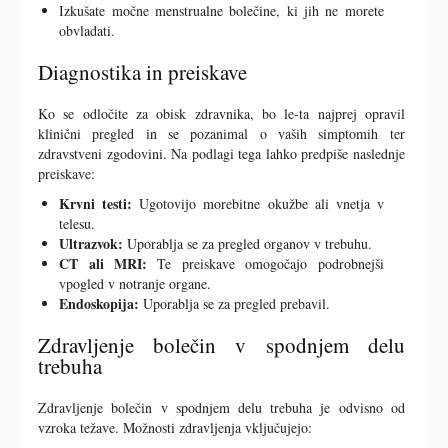
Izkušate močne menstrualne bolečine, ki jih ne morete
obvladati.
Diagnostika in preiskave
Ko se odločite za obisk zdravnika, bo le-ta najprej opravil
klinični pregled in se pozanimal o vaših simptomih ter
zdravstveni zgodovini. Na podlagi tega lahko predpiše naslednje
preiskave:
Krvni testi:
Ugotovijo morebitne okužbe ali vnetja v
telesu.
Ultrazvok:
Uporablja se za pregled organov v trebuhu.
CT ali MRI:
Te preiskave omogočajo podrobnejši
vpogled v notranje organe.
Endoskopija:
Uporablja se za pregled prebavil.
Zdravljenje bolečin v spodnjem delu
trebuha
Zdravljenje bolečin v spodnjem delu trebuha je odvisno od
vzroka težave. Možnosti zdravljenja vključujejo: