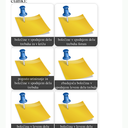
članki:
bolečine v spodnjem delu
bolečine v spodnjem delu
trebuha in v križu
trebuha forum
pogosto uriniranje in
bolečine v spodnjem delu
zbadajoča bolečina v
trebuha
spodnjem levem delu trebuha
bolečina v levem delu
bolečina v levem delu