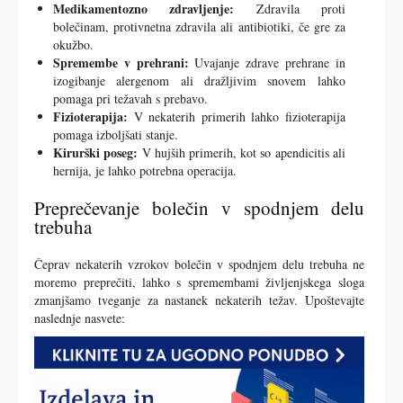
Medikamentozno zdravljenje:
Zdravila proti
bolečinam, protivnetna zdravila ali antibiotiki, če gre za
okužbo.
Spremembe v prehrani:
Uvajanje zdrave prehrane in
izogibanje alergenom ali dražljivim snovem lahko
pomaga pri težavah s prebavo.
Fizioterapija:
V nekaterih primerih lahko fizioterapija
pomaga izboljšati stanje.
Kirurški poseg:
V hujših primerih, kot so apendicitis ali
hernija, je lahko potrebna operacija.
Preprečevanje bolečin v spodnjem delu
trebuha
Čeprav nekaterih vzrokov bolečin v spodnjem delu trebuha ne
moremo preprečiti, lahko s spremembami življenjskega sloga
zmanjšamo tveganje za nastanek nekaterih težav. Upoštevajte
naslednje nasvete: