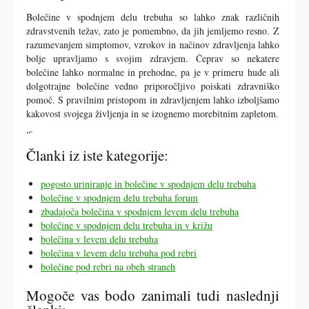
Bolečine v spodnjem delu trebuha so lahko znak različnih
zdravstvenih težav, zato je pomembno, da jih jemljemo resno. Z
razumevanjem simptomov, vzrokov in načinov zdravljenja lahko
bolje upravljamo s svojim zdravjem. Čeprav so nekatere
bolečine lahko normalne in prehodne, pa je v primeru hude ali
dolgotrajne bolečine vedno priporočljivo poiskati zdravniško
pomoč. S pravilnim pristopom in zdravljenjem lahko izboljšamo
kakovost svojega življenja in se izognemo morebitnim zapletom.
“`
Članki iz iste kategorije:
pogosto uriniranje in bolečine v spodnjem delu trebuha
bolečine v spodnjem delu trebuha forum
zbadajoča bolečina v spodnjem levem delu trebuha
bolečine v spodnjem delu trebuha in v križu
bolečina v levem delu trebuha
bolečina v levem delu trebuha pod rebri
bolečine pod rebri na obeh straneh
Mogoče vas bodo zanimali tudi naslednji