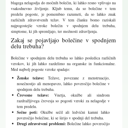
blagega nelagodja do močnih bolečin, ki lahko resno vplivajo na
vsakodnevno življenje. Kljub temu, da so bolečine v tem
predelu pogoste, je pomembno razumeti, da so lahko znak
različnih zdravstvenih težav. V tem članku bomo raziskali
najpogostejše vzroke bolečin v spodnjem delu trebuha,
simptome, ki jih spremljajo, ter možnosti zdravljenja.
Zakaj se pojavljajo bolečine v spodnjem
delu trebuha?
Bolečine v spodnjem delu trebuha so lahko posledica različnih
vzrokov, ki jih lahko razdelimo na organske in funkcionalne.
Med najbolj pogoste vzroke spadajo:
Ženske težave:
Težave, povezane z menstruacijo,
nosečnostjo ali menopavzo, lahko povzročijo bolečine v
spodnjem delu trebuha.
Črevesne težave:
Vnetja, okužbe ali sindrom
razdražljivega črevesja so pogosti vzroki za nelagodje v
tem predelu.
Sečne poti:
Okužbe sečil ali ledvični kamni lahko
povzročijo bolečine, ki se širijo v spodnji del trebuha.
Drugi zdravstveni problemi:
Bolečine lahko povzročijo