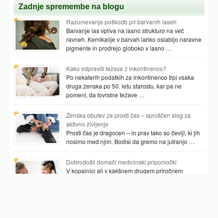
Zadnje spremembe na blogu
Razumevanje poškodb pri barvanih laseh
Barvanje las vpliva na lasno strukturo na več
ravneh. Kemikalije v barvah lahko oslabijo naravne
pigmente in prodrejo globoko v lasno …
Kako odpraviti težave z inkontinenco?
Po nekaterih podatkih za inkontinenco trpi vsaka
druga ženska po 50. letu starostu, kar pa ne
pomeni, da tovrstne težave …
Ženska obutev za prosti čas – sproščen slog za
aktivno življenje
Prosti čas je dragocen – in prav tako so čevlji, ki jih
nosimo med njim. Bodisi da gremo na jutranjo …
Dobrodošli domači medicinski pripomočki
V kopalnici ali v kakšnem drugem priročnem
prostoru najpogosteje hranimo vsaj nekaj
pripomočkov, ki nam pomagajo preverjati tudi naše
zdravje. …