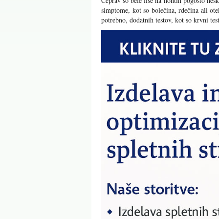
Čeprav so bele lise na nohtih pogosto nešk
simptome, kot so bolečina, rdečina ali ote
potrebno, dodatnih testov, kot so krvni tes