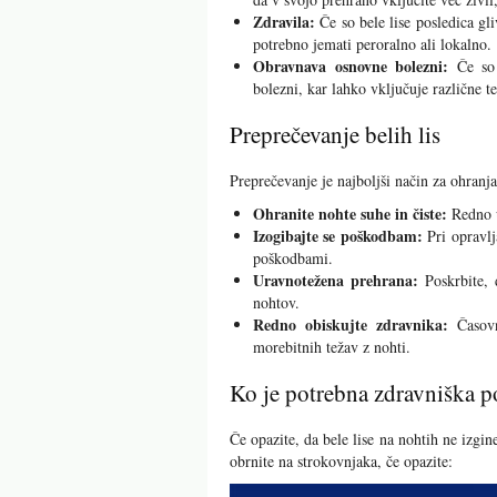
Zdravila:
Če so bele lise posledica gli
potrebno jemati peroralno ali lokalno.
Obravnava osnovne bolezni:
Če so 
bolezni, kar lahko vključuje različne te
Preprečevanje belih lis
Preprečevanje je najboljši način za ohranj
Ohranite nohte suhe in čiste:
Redno u
Izogibajte se poškodbam:
Pri opravlja
poškodbami.
Uravnotežena prehrana:
Poskrbite, 
nohtov.
Redno obiskujte zdravnika:
Časovn
morebitnih težav z nohti.
Ko je potrebna zdravniška 
Če opazite, da bele lise na nohtih ne izgin
obrnite na strokovnjaka, če opazite: