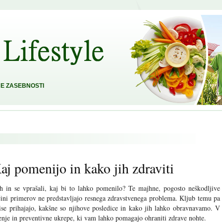
E ZASEBNOSTI
Kaj pomenijo in kako jih zdraviti
tih in se vprašali, kaj bi to lahko pomenilo? Te majhne, pogosto neškodljive
ečini primerov ne predstavljajo resnega zdravstvenega problema. Kljub temu pa
e prihajajo, kakšne so njihove posledice in kako jih lahko obravnavamo. V
enje in preventivne ukrepe, ki vam lahko pomagajo ohraniti zdrave nohte.