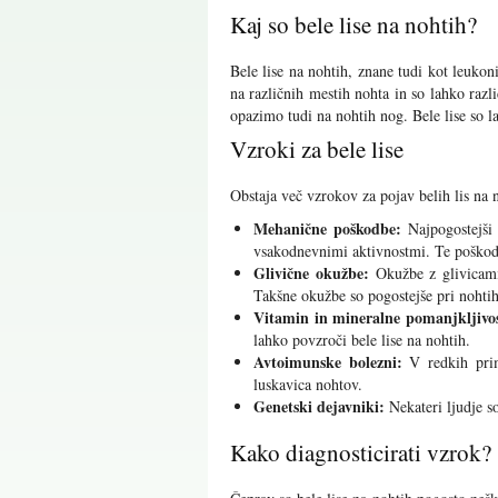
Kaj so bele lise na nohtih?
Bele lise na nohtih, znane tudi kot leukoni
na različnih mestih nohta in so lahko razli
opazimo tudi na nohtih nog. Bele lise so l
Vzroki za bele lise
Obstaja več vzrokov za pojav belih lis na 
Mehanične poškodbe:
Najpogostejši 
vsakodnevnimi aktivnostmi. Te poškodbe
Glivične okužbe:
Okužbe z glivicami
Takšne okužbe so pogostejše pri nohti
Vitamin in mineralne pomanjkljivos
lahko povzroči bele lise na nohtih.
Avtoimunske bolezni:
V redkih prime
luskavica nohtov.
Genetski dejavniki:
Nekateri ljudje so
Kako diagnosticirati vzrok?