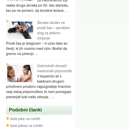
vsaka druga ženska po 50. letu starostu,
kar pa ne pomeni, da tovrstne težave …
Ženska obutev za
prosti čas – sproščen
slog za aktivno
življenje
Prosti čas je dragocen – in prav tako so
čevlji, ki jih nosimo med njim. Bodisi da
gremo na jutranjo …
Dobrodošli domači
medicinski pripomočki
V kopalnici ali v
kakšnem drugem
priročnem prostoru najpogosteje hranimo
vsaj nekaj pripomočkov, ki nam pomagajo
preverjati tudi naše zdravje. …
Podobni članki
bele pike na nohtih
bele pikice na nohtih