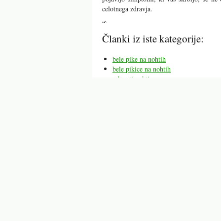
celotnega zdravja.
“`
Članki iz iste kategorije:
bele pike na nohtih
bele pikice na nohtih
rebrasti nohti
navpične črte na nohtih
črta na nohtu
črte na nohtih
vzdolžne črte na nohtih
Mogoče vas bodo zanimali tu
bele pike na nohtih
bele pikice 