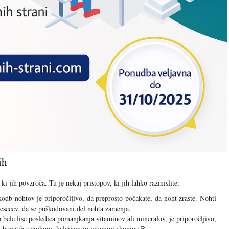
ih
 ki jih povzroča. Tu je nekaj pristopov, ki jih lahko razmislite:
db nohtov je priporočljivo, da preprosto počakate, da noht zraste. Nohti
 mesecev, da se poškodovani del nohta zamenja.
 bele lise posledica pomanjkanja vitaminov ali mineralov, je priporočljivo,
l, bogatih s cinkom, kalcijem in vitamini skupine B.