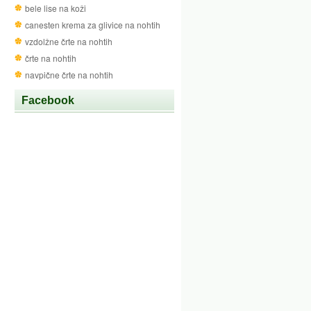
bele lise na koži
canesten krema za glivice na nohtih
vzdolžne črte na nohtih
črte na nohtih
navpične črte na nohtih
Facebook