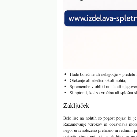
Hude bolečine ali nelagodje v predelu
Otekanje ali rdečico okoli nohta;
Spremembe v obliki nohta ali njegovem
Simptomi, kot so vročina ali splošna s
Zaključek
Bele lise na nohtih so pogost pojav, ki 
Razumevanje vzrokov in obravnava morebi
nego, uravnoteženo prehrano in rednimi pre
pojavijo simptomi, ki vas skrbijo, se ne