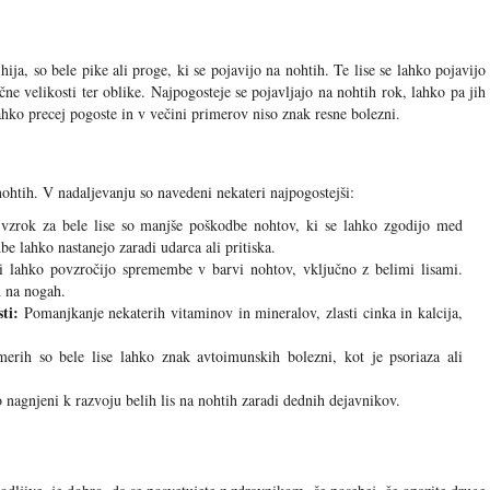
hija, so bele pike ali proge, ki se pojavijo na nohtih. Te lise se lahko pojavijo
čne velikosti ter oblike. Najpogosteje se pojavljajo na nohtih rok, lahko pa jih
ahko precej pogoste in v večini primerov niso znak resne bolezni.
nohtih. V nadaljevanju so navedeni nekateri najpogostejši:
vzrok za bele lise so manjše poškodbe nohtov, ki se lahko zgodijo med
 lahko nastanejo zaradi udarca ali pritiska.
 lahko povzročijo spremembe v barvi nohtov, vključno z belimi lisami.
h na nogah.
ti:
Pomanjkanje nekaterih vitaminov in mineralov, zlasti cinka in kalcija,
rih so bele lise lahko znak avtoimunskih bolezni, kot je psoriaza ali
 nagnjeni k razvoju belih lis na nohtih zaradi dednih dejavnikov.