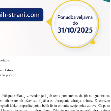
 nohtov;
 teksturi;
labo počutje.
je običajno neškodljiv, vendar je kljub temu pomembno, da jih ne ignoriramo.
tnih osnovnih težav sta ključna za ohranjanje zdravja nohtov. Z ustrezno
gledi lahko preprečite pojav belih lis in ohranite svoje nohte zdrave. Če pa se
 oklevajte posvetovati z zdravnikom. Zdravje nohtov je namreč odraz našega