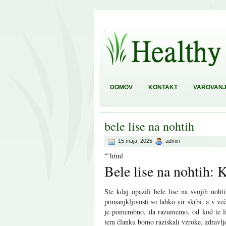
DOMOV
KONTAKT
VAROVANJ
bele lise na nohtih
15 maja, 2025
admin
“`html
Bele lise na nohtih: 
Ste kdaj opazili bele lise na svojih noh
pomanjkljivosti so lahko vir skrbi, a v v
je pomembno, da razumemo, od kod te lis
tem članku bomo raziskali vzroke, zdravlj