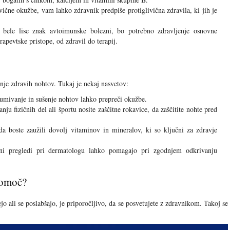
vične okužbe, vam lahko zdravnik predpiše protiglivična zdravila, ki jih je
bele lise znak avtoimunske bolezni, bo potrebno zdravljenje osnovne
rapevtske pristope, od zdravil do terapij.
anje zdravih nohtov. Tukaj je nekaj nasvetov:
mivanje in sušenje nohtov lahko prepreči okužbe.
nju fizičnih del ali športu nosite zaščitne rokavice, da zaščitite nohte pred
da boste zaužili dovolj vitaminov in mineralov, ki so ključni za zdravje
i pregledi pri dermatologu lahko pomagajo pri zgodnjem odkrivanju
pomoč?
ejo ali se poslabšajo, je priporočljivo, da se posvetujete z zdravnikom. Takoj se