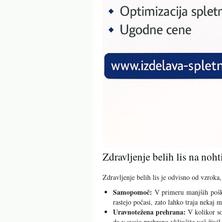
Zdravljenje belih lis na noht
Zdravljenje belih lis je odvisno od vzroka,
Samopomoč:
V primeru manjših poško
rastejo počasi, zato lahko traja nekaj
Uravnotežena prehrana:
V kolikor so
da v svojo prehrano vključite več živi