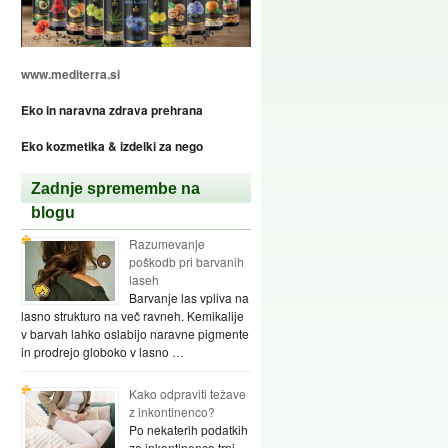
www.mediterra.si
Eko in naravna zdrava prehrana
Eko kozmetika & izdelki za nego
Zadnje spremembe na
blogu
Razumevanje
poškodb pri barvanih
laseh
Barvanje las vpliva na
lasno strukturo na več ravneh. Kemikalije
v barvah lahko oslabijo naravne pigmente
in prodrejo globoko v lasno …
Kako odpraviti težave
z inkontinenco?
Po nekaterih podatkih
za inkontinenco trpi