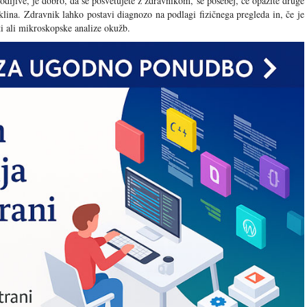
odljive, je dobro, da se posvetujete z zdravnikom, še posebej, če opazite druge
klina. Zdravnik lahko postavi diagnozo na podlagi fizičnega pregleda in, če je
ti ali mikroskopske analize okužb.